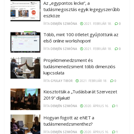
Az „egypontos lecke”, a
tudásmegosztás egyik legegyszerűbb
eszköze
ÍRTA
DEMJÉN SZIMÓNA
2021. FEBRUÁR 18.
0
Több, mint 100 ötletet gyűjtöttünk az
első online workshopon!
ÍRTA
DEMJÉN SZIMÓNA
2021. FEBRUÁR 18.
0
Projektmenedzsment és
tudásmenedzsment több dimenziós
kapcsolata
ÍRTA
GYULAY TIBOR
2021. FEBRUÁR 18.
0
Kiosztották a „Tudásbarát Szervezet
2019” díjakat!
ÍRTA
DEMJÉN SZIMÓNA
2020. ÁPRILIS 16.
1
Hogyan fogott az eNET a
tudásmenedzsmenthez?
ÍRTA
DEMJÉN SZIMÓNA
2020. ÁPRILIS 16.
1