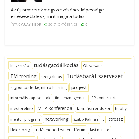
Az új ismeretek megszerzésének képessége
értékesebb lesz, mint maga a tudás.
ÍRTA
GYULAY TIBOR
2017. OKTÓBER 03.
0
tudásgazdálkodás
helyzetkép
Observans
Tudásbarát szervezet
TM tréning
szorgalmas
projekt
egypontos lecke; micro-learning
informális kapcsolatok
time management
PP konferencia
MTA konferencia
mesterelme
tanulási rendszer
hobby
networking
stressz
t
mentor program
Szabó Kálmán
tudásmenedzsment fórum
Heidelberg
last minute