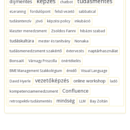
képzés
tudásmentés
díjmentes
chatbot
eLeraning
fordulópont
felső vezető
sabbatical
tudásintenzív
jövő
képzési policy
inkubáció
Zsoldos Fanni
klaszter menedzsment
hibázni szabad
tudáskultúra
Nonaka
mester és tanítvány
tudásmenedzsment szakértő
naptárhasználat
évtervezés
BonsaiX
Várnagy Priszcilla
önértékelés
énidő
BME Management Szakkolégium
Visual Language
vezetőképzés
online workshop
David Hyerle
ladó
Confluence
kompetenciamenedzsment
minőség
retrospektív tudásmentés
LLM
Bay Zoltán