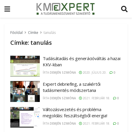
Főoldal
Címke
tanulás
Címke:
tanulás
Tudásátadás és generációváltás a hazai
KKV-kban
ÍRTA
DEMJÉN SZIMÓNA
2020. JÚLIUS 20.
0
Expert debriefing, a szakértői
tudásmentés módszertana
ÍRTA
DEMJÉN SZIMÓNA
2021. FEBRUÁR 18.
0
Változásvezetés és probléma
megoldás: feszültségből energia!
ÍRTA
DEMJÉN SZIMÓNA
2021. FEBRUÁR 18.
0