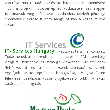
vonulása miatti tudásvesztés kockázatának csökkentésére
indult a projekt. Tudástérkép és kockázatelemzés alapján
fogalmaztuk meg a fejlesztő javaslatokat. Konkrét pénzügyi
eredmények elérése is nagy hangsúlyt kap a közös munka
során.
IT- Services Hungary
– kapcsolat tartalma: Komplett
Tudásmenedzsment-rendszer fejlesztés. TM érettség
vizsgálat, koncepció és stratégia kialakítása, TM tréningek
(felső vezetők és tudásmenedzserek számára), szervezeti
egységek TM koncepciójának kidolgozása, TM Q&A fórum
felépítése, beindítása, külsős projektvezető, több TM akció
tanácsadói támogatása