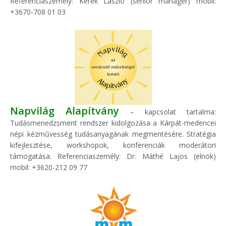
Referenciaszemély: Kerék László (senior manager) mobil:
+3670-708 01 03
Napvilág Alapítvány
– kapcsolat tartalma:
Tudásmenedzsment rendszer kidolgozása a Kárpát-medencei
népi kézművesség tudásanyagának megmentésére. Stratégia
kifejlesztése, workshopok, konferenciák moderátori
támogatása. Referenciaszemély: Dr. Máthé Lajos (elnök)
mobil: +3620-212 09 77