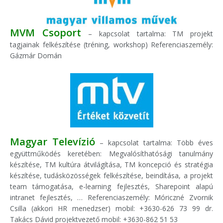
MVM Csoport
– kapcsolat tartalma: TM projekt
tagjainak felkészítése (tréning, workshop) Referenciaszemély:
Gázmár Domán
Magyar Televízió
– kapcsolat tartalma: Több éves
együttműködés keretében: Megvalósíthatósági tanulmány
készítése, TM kultúra átvilágítása, TM koncepció és stratégia
készítése, tudásközösségek felkészítése, beindítása, a projekt
team támogatása, e-learning fejlesztés, Sharepoint alapú
intranet fejlesztés, … Referenciaszemély: Móriczné Zvornik
Csilla (akkori HR menedzser) mobil: +3630-626 73 99 dr.
Takács Dávid projektvezető mobil: +3630-862 51 53