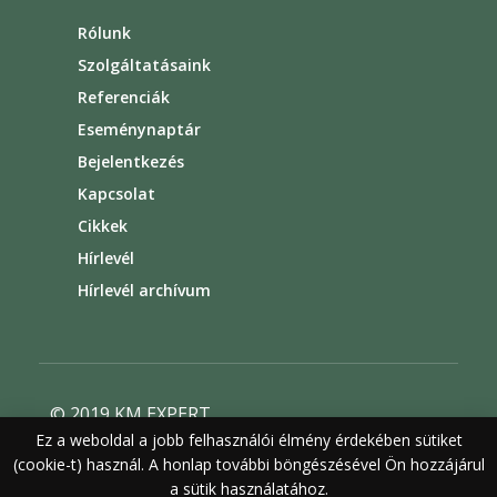
Rólunk
Szolgáltatásaink
Referenciák
Eseménynaptár
Bejelentkezés
Kapcsolat
Cikkek
Hírlevél
Hírlevél archívum
© 2019 KM EXPERT
Ez a weboldal a jobb felhasználói élmény érdekében sütiket
Általános szerződési feltételek
(cookie-t) használ. A honlap további böngészésével Ön hozzájárul
Felhasználási feltételek
Adatvédelem
a sütik használatához.