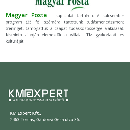
Magyar Posta
– kapcsolat tartalma: A kulcsember
program (35 fő) számára tartottunk tudásmenedzsment
tréninget, támogattuk a csapat tudásközösséggé alakulását.
Kisminta alapján elemeztük a vállalat TM gyakorlatát és
kultúráját.
KM Expert Kft.,
2463 Tordas, Gárdonyi Géza utca 36.