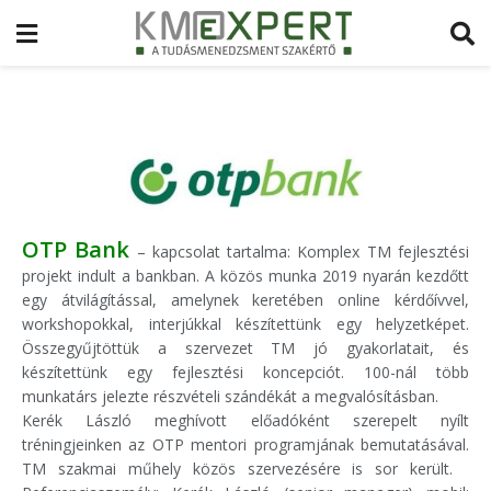
OTP Bank
– kapcsolat tartalma: Komplex TM fejlesztési
projekt indult a bankban. A közös munka 2019 nyarán kezdőtt
egy átvilágítással, amelynek keretében online kérdőívvel,
workshopokkal, interjúkkal készítettünk egy helyzetképet.
Összegyűjtöttük a szervezet TM jó gyakorlatait, és
készítettünk egy fejlesztési koncepciót. 100-nál több
munkatárs jelezte részvételi szándékát a megvalósításban.
Kerék László meghívott előadóként szerepelt nyílt
tréningjeinken az OTP mentori programjának bemutatásával.
TM szakmai műhely közös szervezésére is sor került.