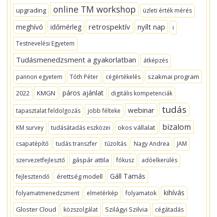
online TM workshop
upgrading
üzleti érték mérés
retrospektív
nyílt nap
meghívó
időmérleg
i
Testnevelési Egyetem
Tudásmenedzsment a gyakorlatban
átképzés
szakmai program
pannon egyetem
Tóth Péter
cégértékelés
páros ajánlat
KMGN
2022
digitális kompetenciák
tudás
webinar
tapasztalat feldolgozás
jobb félteke
bizalom
okos vállalat
KM survey
tudásátadás eszközei
csapatépítő
tudás transzfer
tűzoltás
Nagy Andrea
JAM
gáspár attila
szervezetfejlesztő
fókusz
adóelkerülés
Gáll Tamás
érettség modell
fejlesztendő
kihívás
folyamatmenedzsment
elmetérkép
folyamatok
Gloster Cloud
Szilágyi Szilvia
közszolgálat
cégátadás