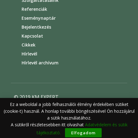
Szolgáltatásaink
Referenciák
Eseménynaptár
Bejelentkezés
Kapcsolat
Cikkek
Hírlevél
Hírlevél archívum
© 2019 KM EXPERT
Ez a weboldal a jobb felhasználói élmény érdekében sütiket
Általános szerződési feltételek
(cookie-t) használ. A honlap további böngészésével Ön hozzájárul
Felhasználási feltételek
Adatvédelem
a sütik használatához.
A sütikről részletesebben itt olvashat
Adatvédelem és sütik
tájékoztató.
Elfogadom