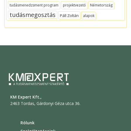
tudásmenedzsment program
projektvezető
Németország
tudásmegosztás
Páll Zoltán
alapok
KM Expert Kft.,
2463 Tordas, Gárdonyi Géza utca 36.
Rólunk