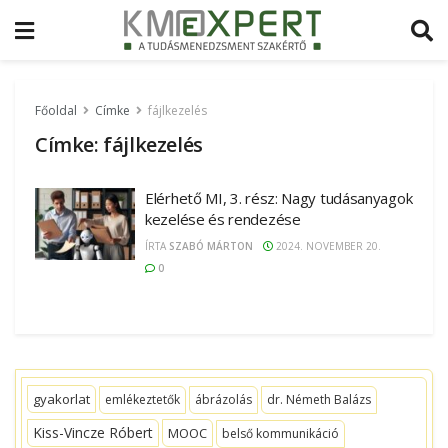
Főoldal
Címke
fájlkezelés
Címke:
fájlkezelés
Elérhető MI, 3. rész: Nagy tudásanyagok
kezelése és rendezése
ÍRTA
SZABÓ MÁRTON
2024. NOVEMBER 20.
0
gyakorlat
emlékeztetők
ábrázolás
dr. Németh Balázs
Kiss-Vincze Róbert
MOOC
belső kommunikáció