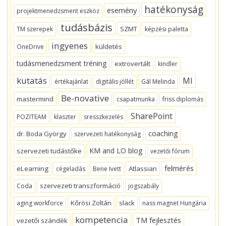
hatékonyság
esemény
projektmenedzsment eszköz
tudásbázis
SZMT
TM szerepek
képzési paletta
ingyenes
küldetés
OneDrive
tudásmenedzsment tréning
extrovertált
kindler
kutatás
MI
értékajánlat
digitális jóllét
Gál Melinda
Be-novative
mastermind
csapatmunka
friss diplomás
SharePoint
POZITEAM
klaszter
sresszkezelés
coaching
dr. Boda György
szervezeti hatékonyság
KM and LO blog
szervezeti tudástőke
vezetői fórum
felmérés
eLearning
Atlassian
cégeladás
Bene Ivett
szervezeti transzformáció
Coda
jogszabály
Kőrösi Zoltán
slack
aging workforce
nass magnet Hungária
kompetencia
TM fejlesztés
vezetői szándék