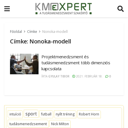
Főoldal
Címke
Nonoka-modell
Címke:
Nonoka-modell
Projektmenedzsment és
tudásmenedzsment több dimenziós
kapcsolata
ÍRTA
GYULAY TIBOR
2021. FEBRUÁR 18.
0
sport
intuíció
futball
nyílt tréning
Robert Horn
tudásmenedzsement
Nick Milton