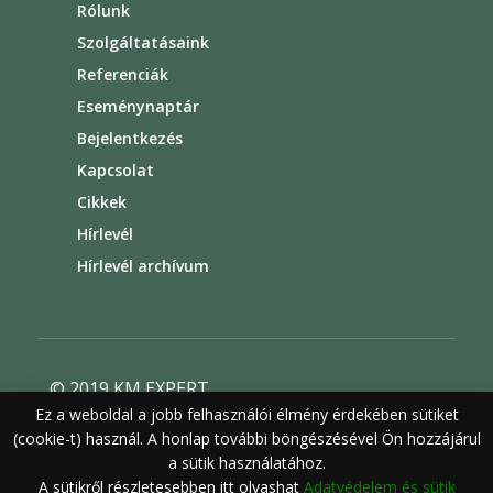
Rólunk
Szolgáltatásaink
Referenciák
Eseménynaptár
Bejelentkezés
Kapcsolat
Cikkek
Hírlevél
Hírlevél archívum
© 2019 KM EXPERT
Ez a weboldal a jobb felhasználói élmény érdekében sütiket
Általános szerződési feltételek
(cookie-t) használ. A honlap további böngészésével Ön hozzájárul
Felhasználási feltételek
Adatvédelem
a sütik használatához.
A sütikről részletesebben itt olvashat
Adatvédelem és sütik