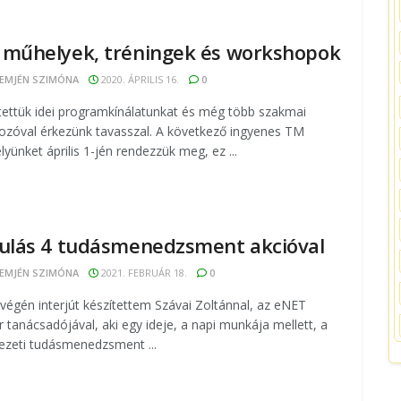
műhelyek, tréningek és workshopok
EMJÉN SZIMÓNA
2020. ÁPRILIS 16.
0
ítettük idei programkínálatunkat és még több szakmai
kozóval érkezünk tavasszal. A következő ingyenes TM
yünket április 1-jén rendezzük meg, ez ...
ulás 4 tudásmenedzsment akcióval
EMJÉN SZIMÓNA
2021. FEBRUÁR 18.
0
végén interjút készítettem Szávai Zoltánnal, az eNET
r tanácsadójával, aki egy ideje, a napi munkája mellett, a
ezeti tudásmenedzsment ...