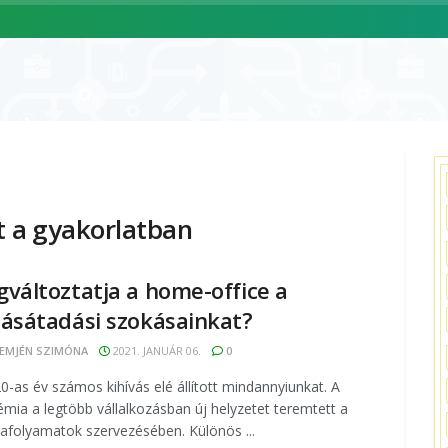
ÓLUNK
SZOLGÁLTATÁSAINK
CIKKEK
ESEMÉNYNAPTÁR
a gyakorlatban
változtatja a home-office a
ásátadási szokásainkat?
EMJÉN SZIMÓNA
2021. JANUÁR 06.
0
0-as év számos kihívás elé állított mindannyiunkat. A
mia a legtöbb vállalkozásban új helyzetet teremtett a
folyamatok szervezésében. Különös ...