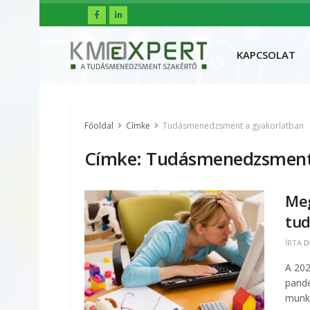
FŐOLDAL
R
KAPCSOLAT
Főoldal
Címke
Tudásmenedzsment a gyakorlatban
Címke:
Tudásmenedzsment 
Meg
tud
ÍRTA
D
A 202
pandé
munka