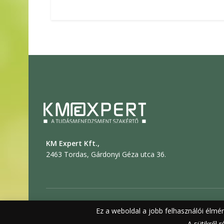
KM Expert Kft.,
2463 Tordas, Gárdonyi Géza utca 36.
© 2019 KM EXPERT
Ez a weboldal a jobb felhasználói élmé
Általános sze
A sütikről 