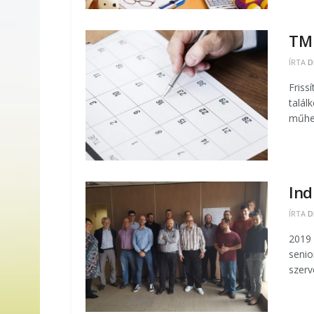
TM 
ÍRTA
D
Friss
talál
műhel
Ind
ÍRTA
D
2019 
senio
szerv