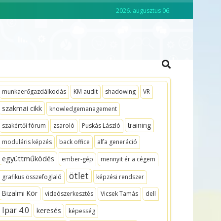
2026. augusztus 06.
CKO ACADEMY
VEZETŐKÉPZÉS
munkaerőgazdálkodás
KM audit
shadowing
VR
szakmai cikk
knowledgemanagement
training
szakértői fórum
zsaroló
Puskás László
moduláris képzés
back office
alfa generáció
együttműködés
ember-gép
mennyit ér a cégem
ötlet
grafikus összefoglaló
képzési rendszer
Bizalmi Kör
videószerkesztés
Vicsek Tamás
dell
Ipar 4.0
keresés
képesség