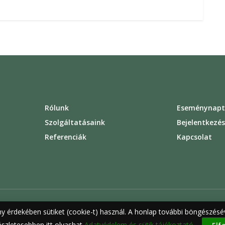
Rólunk
Eseménynapt
Szolgáltatásaink
Bejelentkezé
Referenciák
Kapcsolat
ny érdekében sütiket (cookie-t) használ. A honlap további böngészésév
rződési feltételek
Felhasználási feltételek
Adatvédelem
részletesebben itt olvashat
Adatvédelem és sütik tájékoztató.