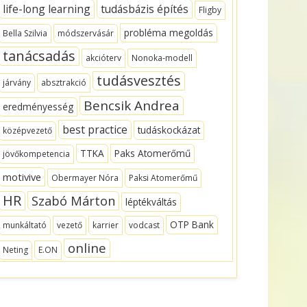
life-long learning
tudásbázis építés
Fligby
probléma megoldás
Bella Szilvia
módszervásár
tanácsadás
akcióterv
Nonoka-modell
tudásvesztés
járvány
absztrakció
Bencsik Andrea
eredményesség
best practice
tudáskockázat
középvezető
TTKA
Paks Atomerőmű
jövőkompetencia
motivive
Obermayer Nóra
Paksi Atomerőmű
HR
Szabó Márton
léptékváltás
OTP Bank
munkáltató
vezető
karrier
vodcast
online
Neting
E.ON