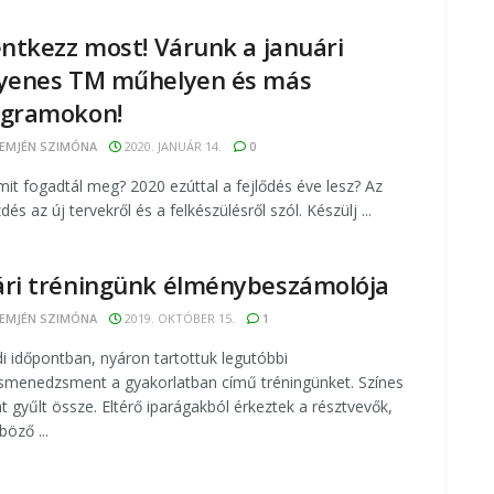
entkezz most! Várunk a januári
yenes TM műhelyen és más
ogramokon!
EMJÉN SZIMÓNA
2020. JANUÁR 14.
0
mit fogadtál meg? 2020 ezúttal a fejlődés éve lesz? Az
dés az új tervekről és a felkészülésről szól. Készülj ...
ri tréningünk élménybeszámolója
EMJÉN SZIMÓNA
2019. OKTÓBER 15.
1
i időpontban, nyáron tartottuk legutóbbi
menedzsment a gyakorlatban című tréningünket. Színes
t gyűlt össze. Eltérő iparágakból érkeztek a résztvevők,
böző ...