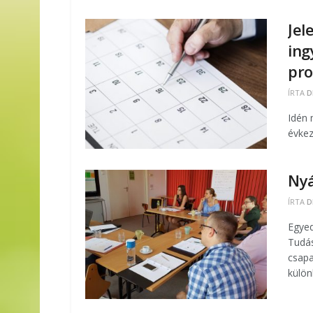
Jel
ing
pr
ÍRTA
D
Idén 
évkez
Nyá
ÍRTA
D
Egyed
Tudás
csapa
külön