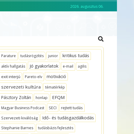
2026. augusztus 06.
CKO ACADEMY
VEZETŐKÉPZÉS
kritikus tudás
Parature
tudásrögzítés
junior
Jó gyakorlatok
aktív hallgatás
e-mail
agilis
motiváció
exit interjú
Pareto-elv
szervezeti kultúra
tématérkép
EFQM
Pásztory Zoltán
honlap
SECI
rejtett tudás
Magyar Business Podcast
Idő- és tudásgazdálkodás
Szervezeti kiválóság
Stephanie Barnes
tudásbázis fejlesztés