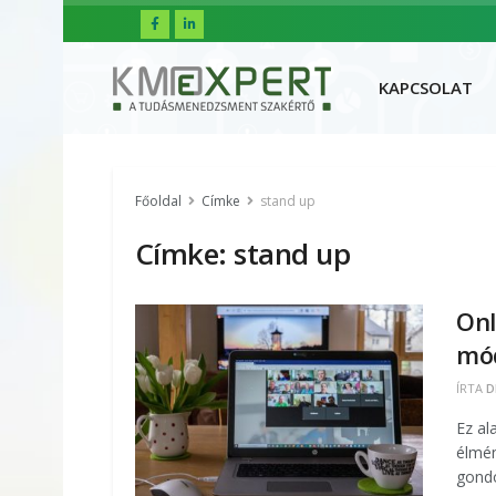
FŐOLDAL
R
KAPCSOLAT
Főoldal
Címke
stand up
Címke:
stand up
Onl
mó
ÍRTA
D
Ez al
élmén
gondo