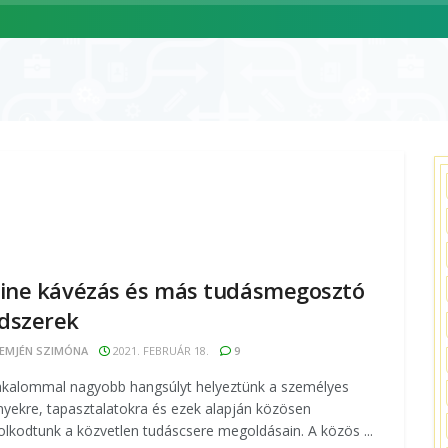
ÓLUNK
SZOLGÁLTATÁSAINK
CIKKEK
ESEMÉNYNAPTÁR
ine kávézás és más tudásmegosztó
dszerek
EMJÉN SZIMÓNA
2021. FEBRUÁR 18.
9
akalommal nagyobb hangsúlyt helyeztünk a személyes
yekre, tapasztalatokra és ezek alapján közösen
lkodtunk a közvetlen tudáscsere megoldásain. A közös ...