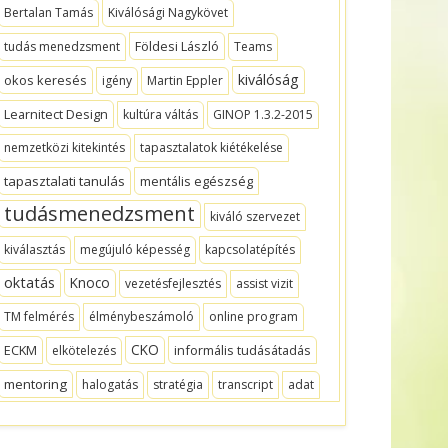
Bertalan Tamás
Kiválósági Nagykövet
Földesi László
tudás menedzsment
Teams
kiválóság
okos keresés
igény
Martin Eppler
Learnitect Design
kultúra váltás
GINOP 1.3.2-2015
nemzetközi kitekintés
tapasztalatok kiétékelése
tapasztalati tanulás
mentális egészség
tudásmenedzsment
kiváló szervezet
kiválasztás
megújuló képesség
kapcsolatépítés
oktatás
Knoco
vezetésfejlesztés
assist vizit
TM felmérés
élménybeszámoló
online program
CKO
ECKM
informális tudásátadás
elkötelezés
mentoring
halogatás
stratégia
transcript
adat