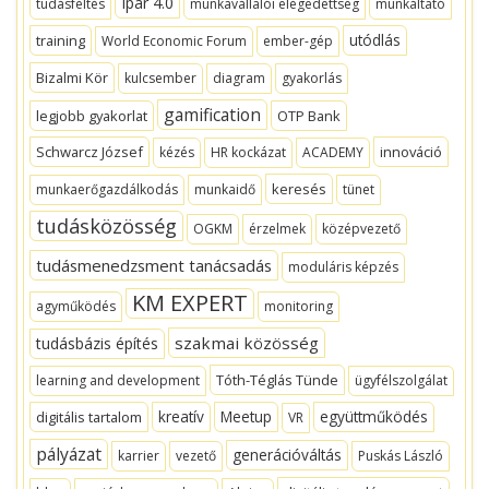
Ipar 4.0
tudásféltés
munkavállalói elégedettség
munkáltató
utódlás
training
World Economic Forum
ember-gép
Bizalmi Kör
kulcsember
diagram
gyakorlás
gamification
legjobb gyakorlat
OTP Bank
Schwarcz József
innováció
kézés
HR kockázat
ACADEMY
keresés
munkaerőgazdálkodás
munkaidő
tünet
tudásközösség
OGKM
érzelmek
középvezető
tudásmenedzsment tanácsadás
moduláris képzés
KM EXPERT
agyműködés
monitoring
szakmai közösség
tudásbázis építés
Tóth-Téglás Tünde
learning and development
ügyfélszolgálat
kreatív
Meetup
együttműködés
digitális tartalom
VR
pályázat
generációváltás
karrier
vezető
Puskás László