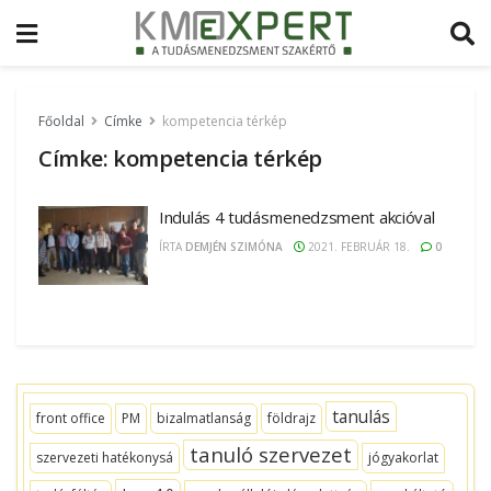
Főoldal
Címke
kompetencia térkép
Címke:
kompetencia térkép
Indulás 4 tudásmenedzsment akcióval
ÍRTA
DEMJÉN SZIMÓNA
2021. FEBRUÁR 18.
0
tanulás
front office
PM
bizalmatlanság
földrajz
tanuló szervezet
szervezeti hatékonysá
jógyakorlat