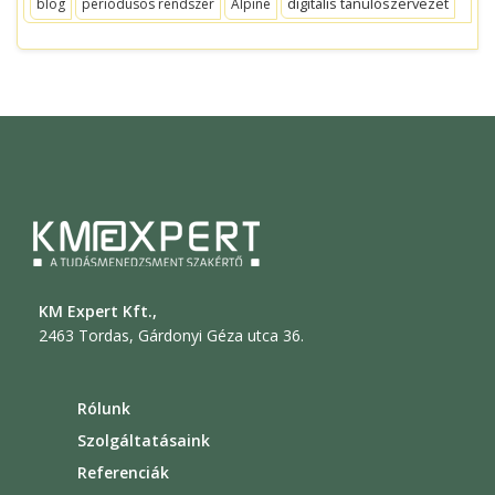
digitális tanulószervezet
blog
periódusos rendszer
Alpine
KM Expert Kft.,
2463 Tordas, Gárdonyi Géza utca 36.
Rólunk
Szolgáltatásaink
Referenciák