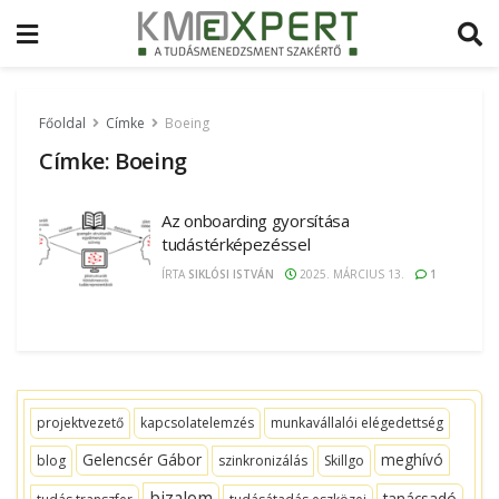
Főoldal
Címke
Boeing
Címke:
Boeing
Az onboarding gyorsítása
tudástérképezéssel
ÍRTA
SIKLÓSI ISTVÁN
2025. MÁRCIUS 13.
1
projektvezető
kapcsolatelemzés
munkavállalói elégedettség
Gelencsér Gábor
meghívó
blog
szinkronizálás
Skillgo
bizalom
tanácsadó