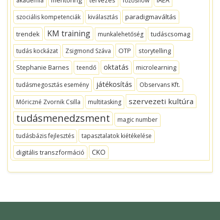
akadémia
főzőshow
paradigmaváltás
szociális kompetenciák
kiválasztás
KM training
trendek
tudáscsomag
munkalehetőség
OTP
storytelling
tudás kockázat
Zsigmond Száva
oktatás
Stephanie Barnes
microlearning
teendő
játékosítás
tudásmegosztás esemény
Observans Kft.
szervezeti kultúra
Móriczné Zvornik Csilla
multitasking
tudásmenedzsment
magic number
tudásbázis fejlesztés
tapasztalatok kiétékelése
CKO
digitális transzformáció