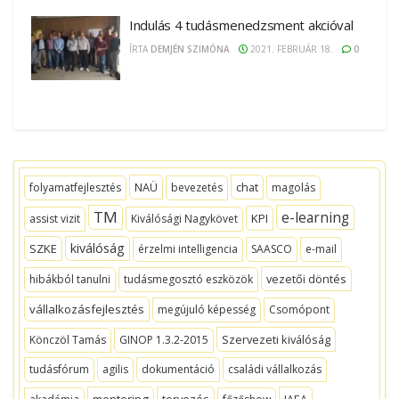
Indulás 4 tudásmenedzsment akcióval
ÍRTA
DEMJÉN SZIMÓNA
2021. FEBRUÁR 18.
0
NAÜ
chat
folyamatfejlesztés
bevezetés
magolás
TM
e-learning
KPI
assist vizit
Kiválósági Nagykövet
kiválóság
SZKE
érzelmi intelligencia
SAASCO
e-mail
vezetői döntés
hibákból tanulni
tudásmegosztó eszközök
vállalkozásfejlesztés
megújuló képesség
Csomópont
Szervezeti kiválóság
Könczöl Tamás
GINOP 1.3.2-2015
tudásfórum
agilis
dokumentáció
családi vállalkozás
mentoring
tervezés
IAEA