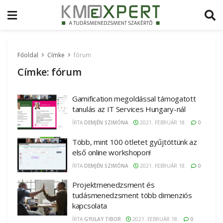
Főoldal
Címke
fórum
Címke:
fórum
Gamification megoldással támogatott
tanulás az IT Services Hungary-nál
ÍRTA
DEMJÉN SZIMÓNA
2021. FEBRUÁR 18.
0
Több, mint 100 ötletet gyűjtöttünk az
első online workshopon!
ÍRTA
DEMJÉN SZIMÓNA
2021. FEBRUÁR 18.
0
Projektmenedzsment és
tudásmenedzsment több dimenziós
kapcsolata
ÍRTA
GYULAY TIBOR
2021. FEBRUÁR 18.
0