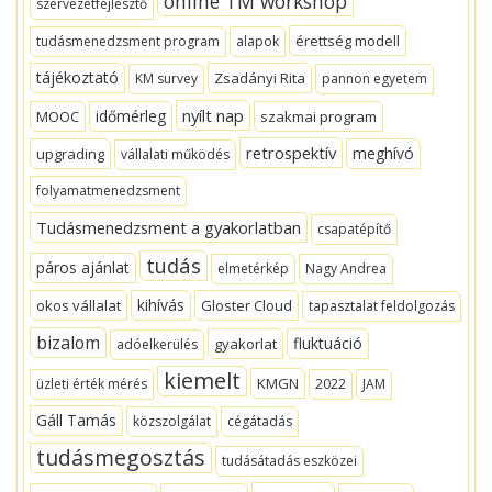
online TM workshop
szervezetfejlesztő
érettség modell
tudásmenedzsment program
alapok
tájékoztató
Zsadányi Rita
KM survey
pannon egyetem
nyílt nap
időmérleg
MOOC
szakmai program
retrospektív
meghívó
upgrading
vállalati működés
folyamatmenedzsment
Tudásmenedzsment a gyakorlatban
csapatépítő
tudás
páros ajánlat
elmetérkép
Nagy Andrea
kihívás
okos vállalat
Gloster Cloud
tapasztalat feldolgozás
bizalom
fluktuáció
gyakorlat
adóelkerülés
kiemelt
KMGN
üzleti érték mérés
2022
JAM
Gáll Tamás
közszolgálat
cégátadás
tudásmegosztás
tudásátadás eszközei