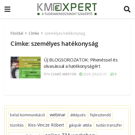
Főoldal
Címke
személyes hatékonyság
Címke:
személyes hatékonyság
ÚJ BLOGSOROZATOK: Pihenéssel és
olvasással a hatékonyságért
ÍRTA
SZABÓ MÁRTON
2024. JÚLIUS 31.
0
webinar
belső kommunikáció
átképzés
fejlesztendő
Kiss-Vincze Róbert
gáspár attila
tűzoltás
tudás transzfer