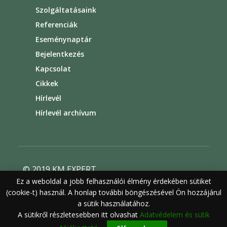
Szolgáltatásaink
Referenciák
Eseménynaptár
Bejelentkezés
Kapcsolat
Cikkek
Hírlevél
Hírlevél archívum
© 2019 KM EXPERT
Ez a weboldal a jobb felhasználói élmény érdekében sütiket
Általános szerződési feltételek
(cookie-t) használ. A honlap további böngészésével Ön hozzájárul
Felhasználási feltételek
Adatvédelem
a sütik használatához.
A sütikről részletesebben itt olvashat
Adatvédelem és sütik