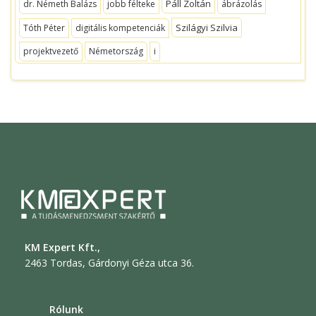
Páll Zoltán
dr. Németh Balázs
jobb félteke
ábrázolás
Szilágyi Szilvia
Tóth Péter
digitális kompetenciák
projektvezető
Németország
i
KM Expert Kft.,
2463 Tordas, Gárdonyi Géza utca 36.
Rólunk