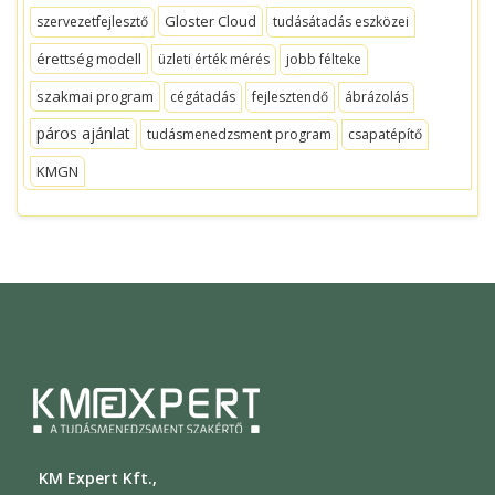
Gloster Cloud
szervezetfejlesztő
tudásátadás eszközei
érettség modell
üzleti érték mérés
jobb félteke
szakmai program
cégátadás
fejlesztendő
ábrázolás
páros ajánlat
tudásmenedzsment program
csapatépítő
KMGN
KM Expert Kft.,