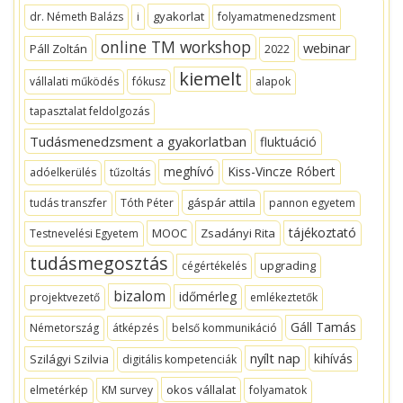
gyakorlat
dr. Németh Balázs
i
folyamatmenedzsment
online TM workshop
webinar
Páll Zoltán
2022
kiemelt
vállalati működés
fókusz
alapok
tapasztalat feldolgozás
Tudásmenedzsment a gyakorlatban
fluktuáció
meghívó
Kiss-Vincze Róbert
adóelkerülés
tűzoltás
gáspár attila
tudás transzfer
Tóth Péter
pannon egyetem
tájékoztató
MOOC
Zsadányi Rita
Testnevelési Egyetem
tudásmegosztás
upgrading
cégértékelés
bizalom
időmérleg
projektvezető
emlékeztetők
Gáll Tamás
Németország
átképzés
belső kommunikáció
nyílt nap
kihívás
Szilágyi Szilvia
digitális kompetenciák
okos vállalat
elmetérkép
KM survey
folyamatok