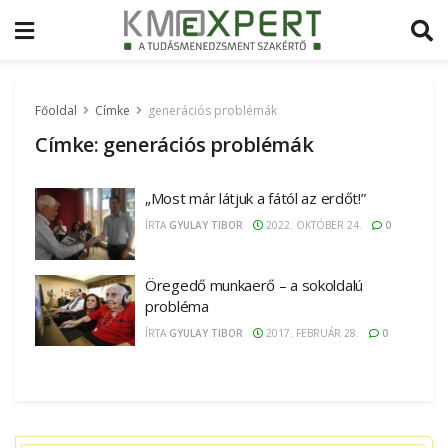
Főoldal
Címke
generációs problémák
Címke:
generációs problémák
„Most már látjuk a fától az erdőt!”
ÍRTA
GYULAY TIBOR
2022. OKTÓBER 24.
0
Öregedő munkaerő – a sokoldalú
probléma
ÍRTA
GYULAY TIBOR
2017. FEBRUÁR 28.
0