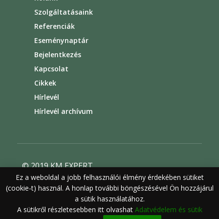
Szolgáltatásaink
Referenciák
Eseménynaptár
Bejelentkezés
Kapcsolat
Cikkek
Hírlevél
Hírlevél archívum
© 2019 KM EXPERT
Ez a weboldal a jobb felhasználói élmény érdekében sütiket
Általános szerződési feltételek
(cookie-t) használ. A honlap további böngészésével Ön hozzájárul
Felhasználási feltételek
Adatvédelem
a sütik használatához.
A sütikről részletesebben itt olvashat
Adatvédelem és sütik