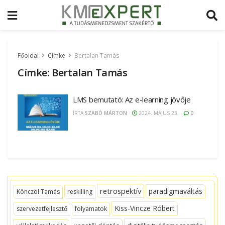
Főoldal
Címke
Bertalan Tamás
Címke:
Bertalan Tamás
LMS bemutató: Az e-learning jövője
ÍRTA
SZABÓ MÁRTON
2024. MÁJUS 23.
0
retrospektív
paradigmaváltás
Könczöl Tamás
reskilling
Kiss-Vincze Róbert
szervezetfejlesztő
folyamatok