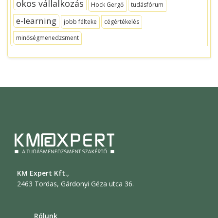
okos vállalkozás
Hock Gergő
tudásfórum
e-learning
jobb félteke
cégértékelés
minőségmenedzsment
KM Expert Kft.,
2463 Tordas, Gárdonyi Géza utca 36.
Rólunk