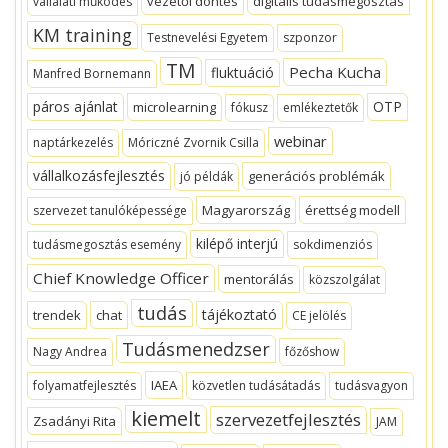
vezetői döntés
digitális tudásmegosztás
vállalati működés
KM training
Testnevelési Egyetem
szponzor
TM
Pecha Kucha
fluktuáció
Manfred Bornemann
páros ajánlat
OTP
microlearning
fókusz
emlékeztetők
webinar
naptárkezelés
Móriczné Zvornik Csilla
vállalkozásfejlesztés
generációs problémák
jó példák
Magyarország
érettség modell
szervezet tanulóképessége
kilépő interjú
tudásmegosztás esemény
sokdimenziós
Chief Knowledge Officer
mentorálás
közszolgálat
tudás
tájékoztató
trendek
chat
CE jelölés
Tudásmenedzser
Nagy Andrea
főzőshow
IAEA
folyamatfejlesztés
közvetlen tudásátadás
tudásvagyon
kiemelt
szervezetfejlesztés
Zsadányi Rita
JAM