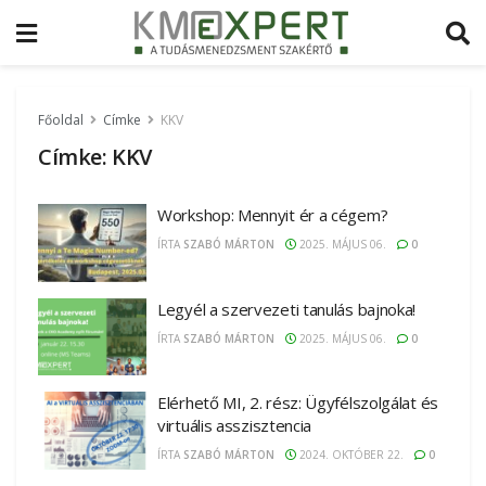
Főoldal
Címke
KKV
Címke:
KKV
Workshop: Mennyit ér a cégem?
ÍRTA
SZABÓ MÁRTON
2025. MÁJUS 06.
0
Legyél a szervezeti tanulás bajnoka!
ÍRTA
SZABÓ MÁRTON
2025. MÁJUS 06.
0
Elérhető MI, 2. rész: Ügyfélszolgálat és
virtuális asszisztencia
ÍRTA
SZABÓ MÁRTON
2024. OKTÓBER 22.
0