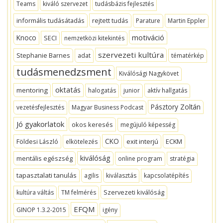
Teams
kiváló szervezet
tudásbázis fejlesztés
informális tudásátadás
rejtett tudás
Parature
Martin Eppler
motiváció
Knoco
SECI
nemzetközi kitekintés
szervezeti kultúra
Stephanie Barnes
adat
tématérkép
tudásmenedzsment
Kiválósági Nagykövet
oktatás
mentoring
halogatás
junior
aktív hallgatás
Pásztory Zoltán
vezetésfejlesztés
Magyar Business Podcast
Jó gyakorlatok
okos keresés
megújuló képesség
CKO
Földesi László
exit interjú
ECKM
elkötelezés
kiválóság
mentális egészség
online program
stratégia
tapasztalati tanulás
agilis
kiválasztás
kapcsolatépítés
Szervezeti kiválóság
kultúra váltás
TM felmérés
EFQM
GINOP 1.3.2-2015
igény