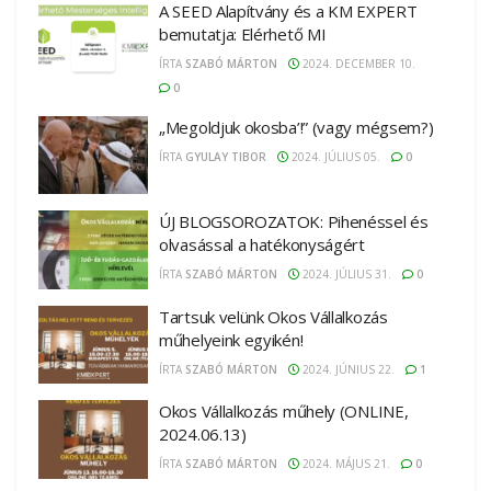
A SEED Alapítvány és a KM EXPERT
bemutatja: Elérhető MI
ÍRTA
SZABÓ MÁRTON
2024. DECEMBER 10.
0
„Megoldjuk okosba’!” (vagy mégsem?)
ÍRTA
GYULAY TIBOR
2024. JÚLIUS 05.
0
ÚJ BLOGSOROZATOK: Pihenéssel és
olvasással a hatékonyságért
ÍRTA
SZABÓ MÁRTON
2024. JÚLIUS 31.
0
Tartsuk velünk Okos Vállalkozás
műhelyeink egyikén!
ÍRTA
SZABÓ MÁRTON
2024. JÚNIUS 22.
1
Okos Vállalkozás műhely (ONLINE,
2024.06.13)
ÍRTA
SZABÓ MÁRTON
2024. MÁJUS 21.
0