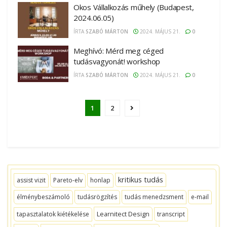
Okos Vállalkozás műhely (Budapest,
2024.06.05)
ÍRTA
SZABÓ MÁRTON
2024. MÁJUS 21.
0
Meghívó: Mérd meg céged
tudásvagyonát! workshop
ÍRTA
SZABÓ MÁRTON
2024. MÁJUS 21.
0
1
2
kritikus tudás
assist vizit
Pareto-elv
honlap
élménybeszámoló
tudásrögzítés
tudás menedzsment
e-mail
Learnitect Design
tapasztalatok kiétékelése
transcript