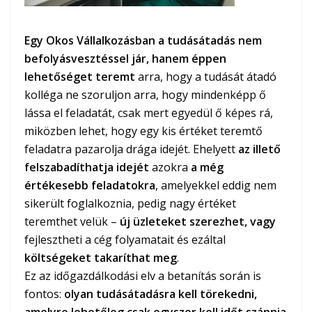
Egy Okos Vállalkozásban a tudásátadás nem
befolyásvesztéssel jár, hanem éppen
lehetőséget teremt
arra, hogy a tudását átadó
kolléga ne szoruljon arra, hogy mindenképp ő
lássa el feladatát, csak mert egyedül ő képes rá,
miközben lehet, hogy egy kis értéket teremtő
feladatra pazarolja drága idejét. Ehelyett
az illető
felszabadíthatja idejét
azokra
a még
értékesebb
feladatokra
, amelyekkel eddig nem
sikerült foglalkoznia, pedig nagy értéket
teremthet velük –
új üzleteket szerezhet, vagy
fejlesztheti a cég folyamatait és ezáltal
költségeket takaríthat meg
.
Ez az időgazdálkodási elv a betanítás során is
fontos:
olyan tudásátadásra kell törekedni,
amelyre lehetőleg csak egyszer kell időt szánnia