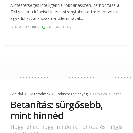
A mesterséges intelligencia robbanásszerű térhódítása a
TM szakma képviselőit is elbizonytalanította: Nem voltunk
egyedül azzal a szakmai dilemmával,...
ÍRTA
GYULAY TIBOR
2026. JANUÁR 06.
Főoldal
TM tartalmak
Szakismereti anyag
Okos Vállalkozás
Betanítás: sürgősebb,
mint hinnéd
Hogy lehet, hogy mindenki fontos, és mégis