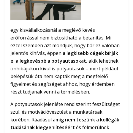
egy kisvállalkozásnál a meglévő kevés
erőforrással nem biztosítható a betanítás. Mi
ezzel szemben azt mondjuk, hogy bár ez valóban
jelentős kihívás, éppen
a legkisebb cégek bírják
el a legkevésbé a potyautasokat
, akik lehetnek
önhibájukon kívül is potyautasok – mert például
belépésük óta nem kapták meg a megfelelő
figyelmet és segítséget ahhoz, hogy érdemben
részt tudjanak venni a termelésben.
A potyautasok jelenléte rend szerint feszültséget
szül, és motivációvesztést a munkatársak
körében. Ráadásul
amíg nem teszünk a kollégák
tudásának kiegyenlítéséért
és felmerülnek