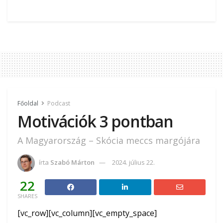
Főoldal
Podcast
Motivációk 3 pontban
A Magyarország – Skócia meccs margójára
írta
Szabó Márton
2024. július 22.
22
SHARES
[vc_row][vc_column][vc_empty_space]