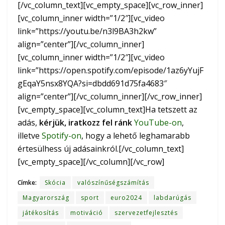
[/vc_column_text][vc_empty_space][vc_row_inner]
[vc_column_inner width=”1/2″][vc_video
link=”https://youtu.be/n3l9BA3h2kw”
align=”center”][/vc_column_inner]
[vc_column_inner width=”1/2″][vc_video
link=”https://open.spotify.com/episode/1az6yYujF
gEqaY5nsx8YQA?si=dbdd691d75fa4683″
align=”center”][/vc_column_inner][/vc_row_inner]
[vc_empty_space][vc_column_text]Ha tetszett az
adás,
kérjük, iratkozz fel ránk
YouTube-on
,
illetve
Spotify-on
, hogy a lehető leghamarabb
értesülhess új adásainkról.[/vc_column_text]
[vc_empty_space][/vc_column][/vc_row]
Címke:
Skócia
valószínűségszámítás
Magyarország
sport
euro2024
labdarúgás
játékosítás
motiváció
szervezetfejlesztés