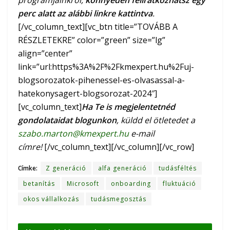
perc alatt az alábbi linkre kattintva
.
[/vc_column_text][vc_btn title=”TOVÁBB A
RÉSZLETEKRE” color=”green” size=”lg”
align=”center”
link=”url:https%3A%2F%2Fkmexpert.hu%2Fuj-
blogsorozatok-pihenessel-es-olvasassal-a-
hatekonysagert-blogsorozat-2024″]
[vc_column_text]
Ha Te is megjelentetnéd
gondolataidat blogunkon
, küldd el ötletedet a
szabo.marton@kmexpert.hu
e-mail
címre!
[/vc_column_text][/vc_column][/vc_row]
Címke:
Z generáció
alfa generáció
tudásféltés
betanítás
Microsoft
onboarding
fluktuáció
okos vállalkozás
tudásmegosztás