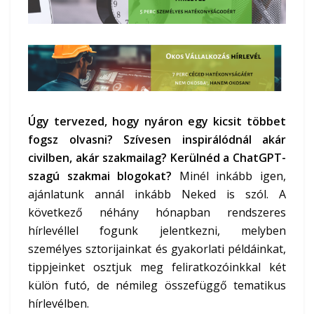
Úgy tervezed, hogy nyáron egy kicsit többet
fogsz olvasni? Szívesen inspirálódnál akár
civilben, akár szakmailag? Kerülnéd a ChatGPT-
szagú szakmai blogokat?
Minél inkább igen,
ajánlatunk annál inkább Neked is szól. A
következő néhány hónapban rendszeres
hírlevéllel fogunk jelentkezni, melyben
személyes sztorijainkat és gyakorlati példáinkat,
tippjeinket osztjuk meg feliratkozóinkkal két
külön futó, de némileg összefüggő tematikus
hírlevélben.