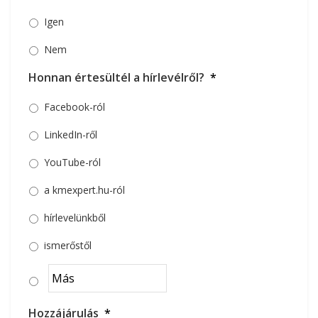
Igen
Nem
Honnan értesültél a hírlevélről?
*
Facebook-ról
LinkedIn-ről
YouTube-ról
a kmexpert.hu-ról
hírlevelünkből
ismerőstől
Hozzájárulás
*