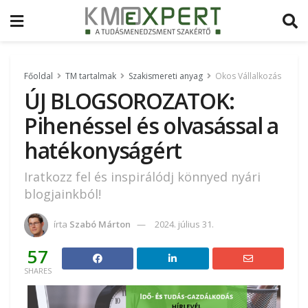
Főoldal
TM tartalmak
Szakismereti anyag
Okos Vállalkozás
ÚJ BLOGSOROZATOK:
Pihenéssel és olvasással a
hatékonyságért
Iratkozz fel és inspirálódj könnyed nyári
blogjainkból!
írta
Szabó Márton
2024. július 31.
57
SHARES