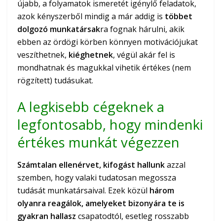
újabb, a folyamatok ismeretét igénylő feladatok,
azok kényszerből mindig a már addig is
többet
dolgozó munkatársak
ra fognak hárulni, akik
ebben az ördögi körben könnyen motivációjukat
veszíthetnek,
kiéghetnek
, végül akár fel is
mondhatnak és magukkal vihetik értékes (nem
rögzített) tudásukat.
A legkisebb cégeknek a
legfontosabb, hogy mindenki
értékes munkát végezzen
Számtalan ellenérvet, kifogást hallunk
azzal
szemben, hogy valaki tudatosan megossza
tudását munkatársaival. Ezek közül
három
olyanra reagálok, amelyeket bizonyára te is
gyakran hallasz
csapatodtól, esetleg rosszabb