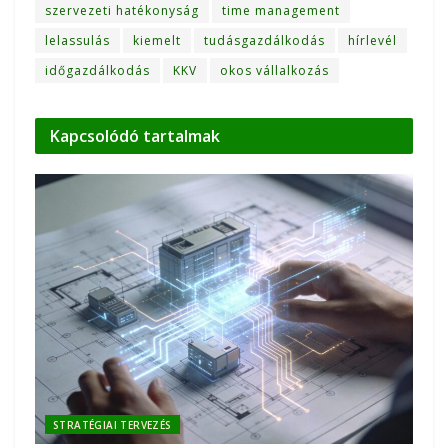
szervezeti hatékonyság
time management
lelassulás
kiemelt
tudásgazdálkodás
hírlevél
időgazdálkodás
KKV
okos vállalkozás
Kapcsolódó
tartalmak
STRATÉGIAI TERVEZÉS