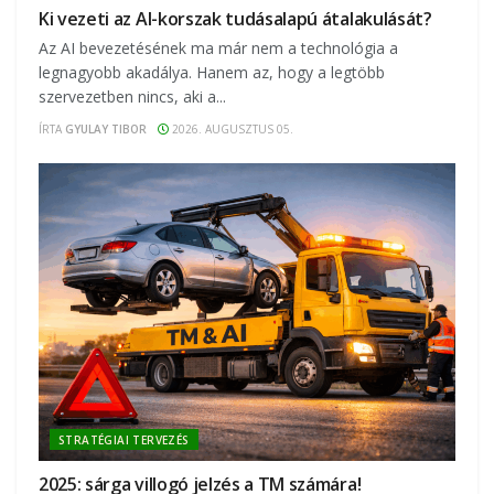
Ki vezeti az AI-korszak tudásalapú átalakulását?
Az AI bevezetésének ma már nem a technológia a
legnagyobb akadálya. Hanem az, hogy a legtöbb
szervezetben nincs, aki a...
ÍRTA
GYULAY TIBOR
2026. AUGUSZTUS 05.
STRATÉGIAI TERVEZÉS
2025: sárga villogó jelzés a TM számára!