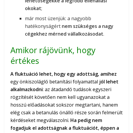
lehetőségekké a legfőbb ellenállási
okokat
;
már most üzenjük: a nagyobb
hatékonyságért
nem szükséges a nagy
cégekhez mérned vállalkozásodat
.
Amikor rájövünk, hogy
értékes
A fluktuáció lehet, hogy egy adottság, amihez
egy önkiszolágló betanítási folyamattal
jól lehet
alkalmazkodni
: az átadandó tudások egyszeri
rögzítését követően nem kell ugyanazokat a
hosszú előadásokat sokszor megtartani, hanem
elég csak a betanulás önálló része során felmerült
kérdéseket megválaszolni.
Ha pedig nem
fogadjuk el adottságnak a fluktuációt, éppen a