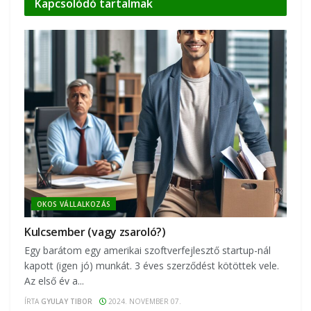
Kapcsolódó
tartalmak
OKOS VÁLLALKOZÁS
Kulcsember (vagy zsaroló?)
Egy barátom egy amerikai szoftverfejlesztő startup-nál
kapott (igen jó) munkát. 3 éves szerződést kötöttek vele.
Az első év a...
ÍRTA
GYULAY TIBOR
2024. NOVEMBER 07.