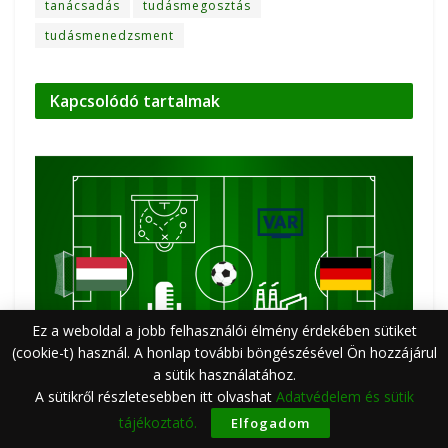
tanácsadás
tudásmegosztás
tudásmenedzsment
Kapcsolódó
tartalmak
Ez a weboldal a jobb felhasználói élmény érdekében sütiket
(cookie-t) használ. A honlap további böngészésével Ön hozzájárul
a sütik használatához.
PODCAST
A sütikről részletesebben itt olvashat
Adatvédelem és sütik
tájékoztató.
Elfogadom
Tudás és bölcsesség határán