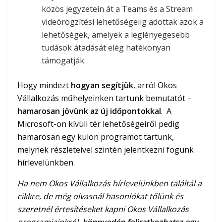
közös jegyzetein át a Teams és a Stream
videórögzítési lehetőségeiig adottak azok a
lehetőségek, amelyek a leglényegesebb
tudások átadását elég hatékonyan
támogatják.
Hogy mindezt
hogyan segítjük
, arról Okos
Vállalkozás műhelyeinken tartunk bemutatót –
hamarosan jövünk az új időpontokkal
. A
Microsoft-on kívüli tér lehetőségeiről pedig
hamarosan egy külön programot tartunk,
melynek részleteivel szintén jelentkezni fogunk
hírlevelünkben.
Ha nem Okos Vállalkozás hírlevelünkben találtál a
cikkre, de még olvasnál hasonlókat tőlünk és
szeretnél értesítéseket kapni Okos Vállalkozás
programjainkról,
könnyedén feliratkozhatsz egy