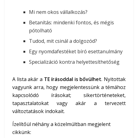
Mi nem okos vállalkozás?
Betanítás: mindenki fontos, és mégis
pótolható
Tudod, mit csinál a dolgozód?
Egy nyomdafestéket bíró esettanulmány
Specializáció kontra helyettesíthetőség
A lista akár a
TE írásoddal is bővülhet
. Nyitottak
vagyunk arra, hogy megjelentessünk a témához
kapcsolódó írásokat; sikertörténeteket,
tapasztalatokat vagy akár a tervezett
változtatások indokait.
Ízelítőül néhány a közelmúltban megjelent
cikkünk: