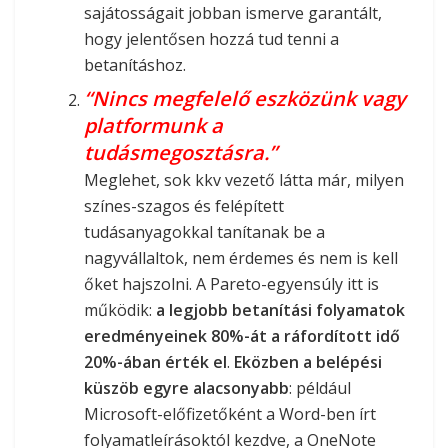
sajátosságait jobban ismerve garantált,
hogy jelentősen hozzá tud tenni a
betanításhoz.
“Nincs megfelelő eszközünk vagy
platformunk a
tudásmegosztásra.”
Meglehet, sok kkv vezető látta már, milyen
színes-szagos és felépített
tudásanyagokkal tanítanak be a
nagyvállaltok, nem érdemes és nem is kell
őket hajszolni. A Pareto-egyensúly itt is
működik:
a legjobb betanítási folyamatok
eredményeinek 80%-át a ráfordított idő
20%-ában érték el
.
Eközben
a belépési
küszöb egyre alacsonyabb
: például
Microsoft-előfizetőként a Word-ben írt
folyamatleírásoktól kezdve, a OneNote