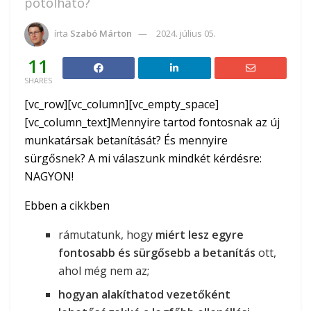
pótolható?
írta
Szabó Márton
2024. július 05.
11
SHARES
[vc_row][vc_column][vc_empty_space]
[vc_column_text]Mennyire tartod fontosnak az új
munkatársak betanítását? És mennyire
sürgősnek? A mi válaszunk mindkét kérdésre:
NAGYON!
Ebben a cikkben
rámutatunk, hogy
miért lesz egyre
fontosabb és sürgősebb a betanítás
ott,
ahol még nem az;
hogyan alakíthatod vezetőként