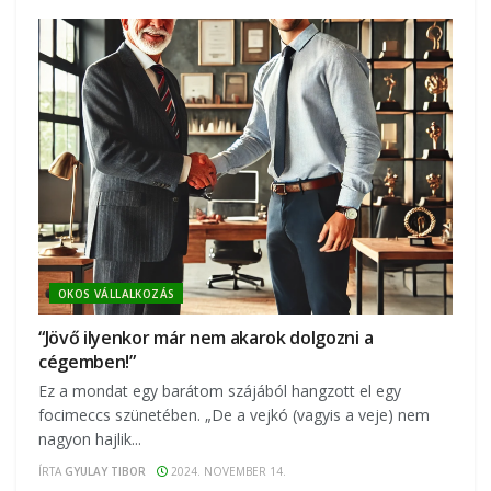
OKOS VÁLLALKOZÁS
“Jövő ilyenkor már nem akarok dolgozni a
cégemben!”
Ez a mondat egy barátom szájából hangzott el egy
focimeccs szünetében. „De a vejkó (vagyis a veje) nem
nagyon hajlik...
ÍRTA
GYULAY TIBOR
2024. NOVEMBER 14.