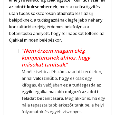
az adott kulcsembernek
, mert a tudásrögzítés
után tudás sokszorosan átadható lesz az új
belépőknek, a tudásgazdának legfeljebb néhány
konzultáció erejéig érdemes belefolynia a
betanításba ahelyett, hogy fél napokat töltene az
újakkal minden belépéskor.
“Nem érzem magam elég
kompetensnek ahhoz, hogy
másokat tanítsak
.”
Minél kisebb a létszám az adott területen,
annál
valószínű
bb,
hogy
ez csak egy
kifogás, és valójában
ez a tudásgazda az
egyik legalkalmasabb dolgozó az adott
feladat betanítására
. Még akkor is, ha egy
nála tapasztaltabb érkezőt tanít be, a helyi
folyamatok és egyéb viszonyos