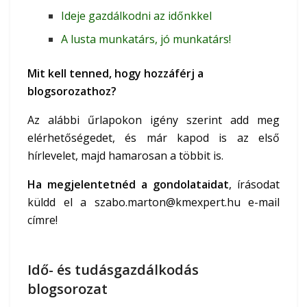
Ideje gazdálkodni az időnkkel
A lusta munkatárs, jó munkatárs!
Mit kell tenned, hogy hozzáférj a
blogsorozathoz?
Az alábbi űrlapokon igény szerint
add meg
elérhetőségedet, és már kapod is az első
hírlevelet, majd hamarosan a többit is.
Ha megjelentetnéd a gondolataidat
, írásodat
küldd el a
szabo.marton@kmexpert.hu
e-mail
címre!
Idő- és tudásgazdálkodás
blogsorozat