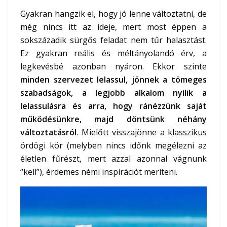
Gyakran hangzik el, hogy jó lenne változtatni, de
még nincs itt az ideje, mert most éppen a
sokszázadik sürgős feladat nem tűr halasztást.
Ez gyakran reális és méltányolandó érv, a
legkevésbé azonban nyáron. Ekkor szinte
minden szervezet lelassul, jönnek a tömeges
szabadságok, a legjobb alkalom nyílik a
lelassulásra és arra, hogy ránézzünk saját
működésünkre, majd döntsünk néhány
változtatásról
. Mielőtt visszajönne a klasszikus
ördögi kör (melyben nincs időnk megélezni az
életlen fűrészt, mert azzal azonnal vágnunk
“kell”), érdemes némi inspirációt meríteni.