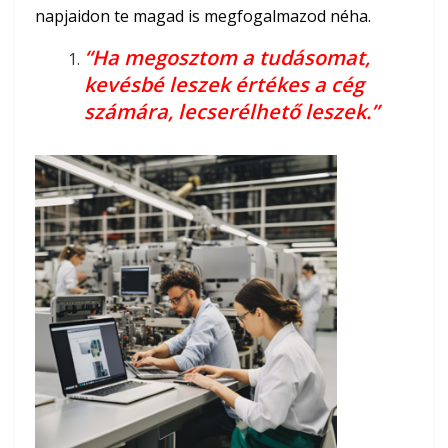
napjaidon te magad is megfogalmazod néha.
“Ha megosztom a tudásomat,
kevésbé leszek értékes a cég
számára, lecserélhető leszek.”