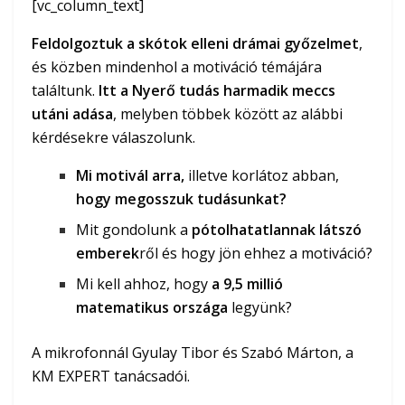
[vc_column_text]
Feldolgoztuk a skótok elleni drámai győzelmet
,
és közben mindenhol a motiváció témájára
találtunk.
Itt a Nyerő tudás harmadik meccs
utáni adása
, melyben többek között az alábbi
kérdésekre válaszolunk.
Mi motivál arra,
illetve korlátoz abban,
hogy megosszuk tudásunkat?
Mit gondolunk a
pótolhatatlannak látszó
emberek
ről és hogy jön ehhez a motiváció?
Mi kell ahhoz, hogy
a 9,5 millió
matematikus országa
legyünk?
A mikrofonnál Gyulay Tibor és Szabó Márton, a
KM EXPERT tanácsadói.