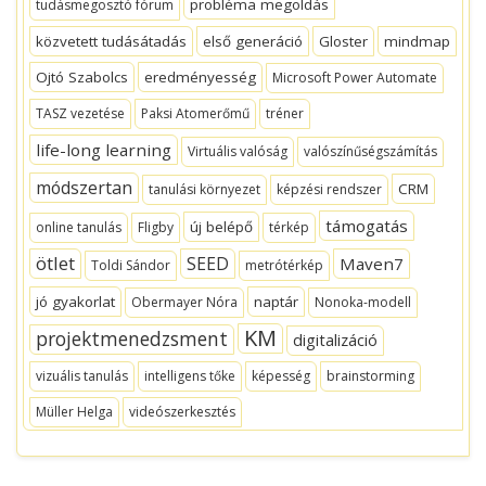
probléma megoldás
tudásmegosztó fórum
közvetett tudásátadás
első generáció
Gloster
mindmap
Ojtó Szabolcs
eredményesség
Microsoft Power Automate
TASZ vezetése
Paksi Atomerőmű
tréner
life-long learning
Virtuális valóság
valószínűségszámítás
módszertan
CRM
tanulási környezet
képzési rendszer
támogatás
új belépő
online tanulás
Fligby
térkép
ötlet
SEED
Maven7
Toldi Sándor
metrótérkép
jó gyakorlat
naptár
Obermayer Nóra
Nonoka-modell
KM
projektmenedzsment
digitalizáció
vizuális tanulás
intelligens tőke
képesség
brainstorming
Müller Helga
videószerkesztés