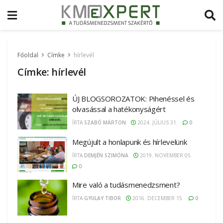
Főoldal
Címke
hírlevél
Címke:
hírlevél
ÚJ BLOGSOROZATOK: Pihenéssel és
olvasással a hatékonyságért
ÍRTA
SZABÓ MÁRTON
2024. JÚLIUS 31.
0
Megújult a honlapunk és hírlevelünk
ÍRTA
DEMJÉN SZIMÓNA
2019. NOVEMBER 05.
0
Mire való a tudásmenedzsment?
ÍRTA
GYULAY TIBOR
2016. DECEMBER 15.
0