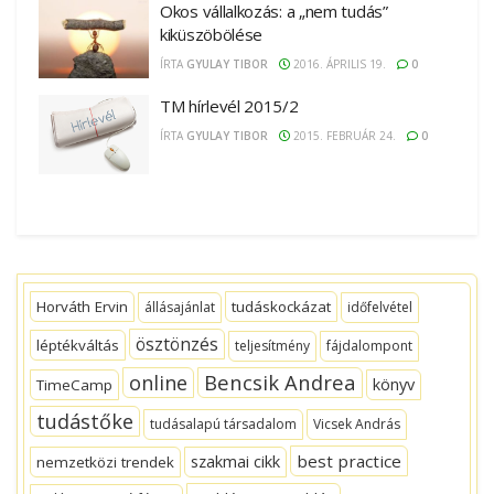
Okos vállalkozás: a „nem tudás”
kiküszöbölése
ÍRTA
GYULAY TIBOR
2016. ÁPRILIS 19.
0
TM hírlevél 2015/2
ÍRTA
GYULAY TIBOR
2015. FEBRUÁR 24.
0
Horváth Ervin
tudáskockázat
állásajánlat
időfelvétel
ösztönzés
léptékváltás
teljesítmény
fájdalompont
Bencsik Andrea
online
könyv
TimeCamp
tudástőke
tudásalapú társadalom
Vicsek András
best practice
szakmai cikk
nemzetközi trendek