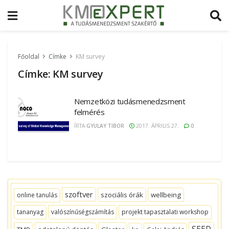
Főoldal
Címke
KM survey
Címke:
KM survey
Nemzetközi tudásmenedzsment
felmérés
ÍRTA
GYULAY TIBOR
2017. ÁPRILIS 27.
0
szoftver
szociális órák
wellbeing
online tanulás
tananyag
valószínűségszámítás
projekt tapasztalati workshop
SEED