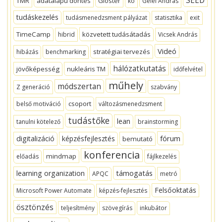
TMR
adatalapú döntés
Gloster
ko
Gelei András
tudáskezelés
tudásmenedzsment pályázat
statisztika
exit
TimeCamp
közvetett tudásátadás
hibrid
Vicsek András
Videó
stratégiai tervezés
hibázás
benchmarking
hálózatkutatás
jövőképesség
nukleáris TM
időfelvétel
műhely
módszertan
Z generáció
szabvány
csoport
belső motiváció
változásmenedzsment
tudástőke
lean
tanulni kötelező
brainstorming
fórum
digitalizáció
képzésfejlesztés
bemutató
konferencia
mindmap
előadás
fájlkezelés
támogatás
learning organization
APQC
metró
Felsőoktatás
Microsoft Power Automate
képzés-fejlesztés
ösztönzés
teljesítmény
szövegírás
inkubátor