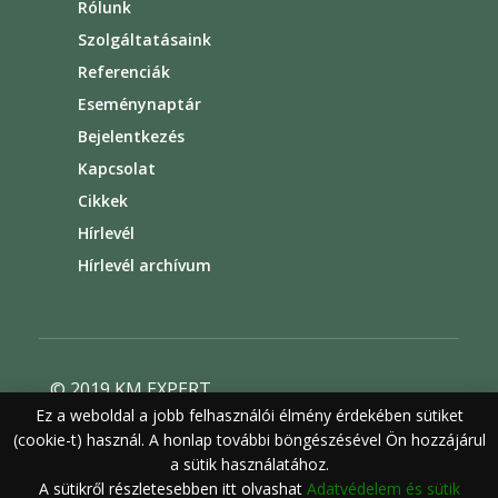
Rólunk
Szolgáltatásaink
Referenciák
Eseménynaptár
Bejelentkezés
Kapcsolat
Cikkek
Hírlevél
Hírlevél archívum
© 2019 KM EXPERT
Ez a weboldal a jobb felhasználói élmény érdekében sütiket
Általános szerződési feltételek
(cookie-t) használ. A honlap további böngészésével Ön hozzájárul
Felhasználási feltételek
Adatvédelem
a sütik használatához.
A sütikről részletesebben itt olvashat
Adatvédelem és sütik