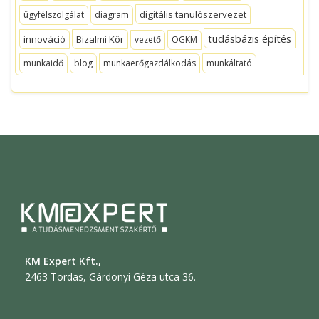
digitális tanulószervezet
ügyfélszolgálat
diagram
tudásbázis építés
innováció
Bizalmi Kör
vezető
OGKM
munkaidő
blog
munkaerőgazdálkodás
munkáltató
KM Expert Kft.,
2463 Tordas, Gárdonyi Géza utca 36.