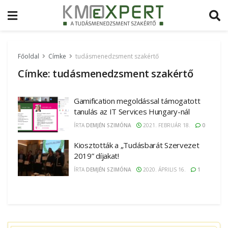
Főoldal
Címke
tudásmenedzsment szakértő
Címke:
tudásmenedzsment szakértő
Gamification megoldással támogatott
tanulás az IT Services Hungary-nál
ÍRTA
DEMJÉN SZIMÓNA
2021. FEBRUÁR 18.
0
Kiosztották a „Tudásbarát Szervezet
2019” díjakat!
ÍRTA
DEMJÉN SZIMÓNA
2020. ÁPRILIS 16.
1