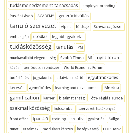
tudásmenedzsment tanácsadás
employer branding
generációváltás
Puskás László
ACADEMY
tanuló szervezet
Schwarcz József
Alpine
földrajz
utódlás
legjobb gyakorlat
ember-gép
tudásközösség
tanulás
PM
nyílt fórum
Szabó Tímea
munkavállalói elégedettség
VR
kézés
periódusos rendszer
World Economic Forum
együttműködés
tudásféltés
jógyakorlat
adatvizualizáció
Meetup
keresés
agyműködés
learning and development
gamification
Tóth-Téglás Tünde
karrier
bizalmatlanság
szakmai közösség
kulcsember
szervezeti hatékonysá
Ipar 4.0
kreatív
training
front office
gyakorlás
Skillgo
OTP Bank
tünet
érzelmek
moduláris képzés
középvezető