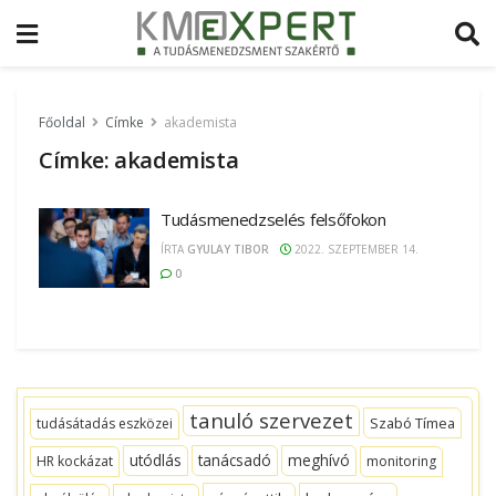
Főoldal
Címke
akademista
Címke:
akademista
Tudásmenedzselés felsőfokon
ÍRTA
GYULAY TIBOR
2022. SZEPTEMBER 14.
0
tanuló szervezet
Szabó Tímea
tudásátadás eszközei
utódlás
tanácsadó
meghívó
HR kockázat
monitoring