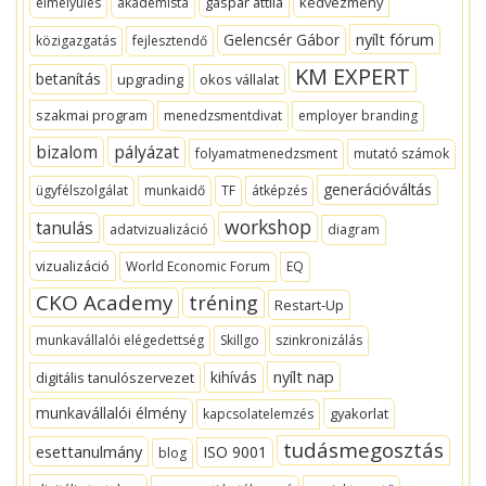
gáspár attila
kedvezmény
elmélyülés
akademista
nyílt fórum
Gelencsér Gábor
közigazgatás
fejlesztendő
KM EXPERT
betanítás
upgrading
okos vállalat
szakmai program
menedzsmentdivat
employer branding
bizalom
pályázat
folyamatmenedzsment
mutató számok
generációváltás
ügyfélszolgálat
munkaidő
TF
átképzés
workshop
tanulás
adatvizualizáció
diagram
vizualizáció
World Economic Forum
EQ
CKO Academy
tréning
Restart-Up
munkavállalói elégedettség
Skillgo
szinkronizálás
nyílt nap
kihívás
digitális tanulószervezet
munkavállalói élmény
gyakorlat
kapcsolatelemzés
tudásmegosztás
esettanulmány
ISO 9001
blog