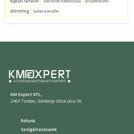
digitális tartalom
szervezeti hatékonysá
projektvezető
időmérleg
tudás transzfer
KM Expert Kft.,
2463 Tordas, Gárdonyi Géza utca 36.
Rólunk
Szolgáltatásaink