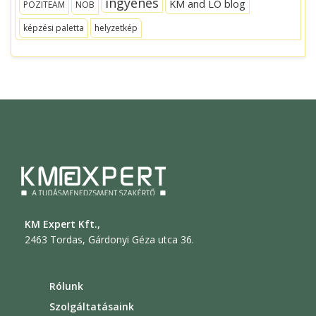
ingyenes
KM and LO blog
POZITEAM
NOB
képzési paletta
helyzetkép
KM Expert Kft.,
2463 Tordas, Gárdonyi Géza utca 36.
Rólunk
Szolgáltatásaink