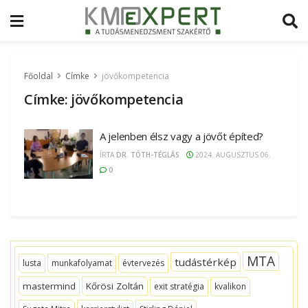
Főoldal
Címke
jövőkompetencia
Címke:
jövőkompetencia
A jelenben élsz vagy a jövőt építed?
ÍRTA
DR. TÓTH-TÉGLÁS
2024. AUGUSZTUS 06.
0
MTA
tudástérkép
lusta
munkafolyamat
évtervezés
mastermind
Kőrösi Zoltán
exit stratégia
kvalikon