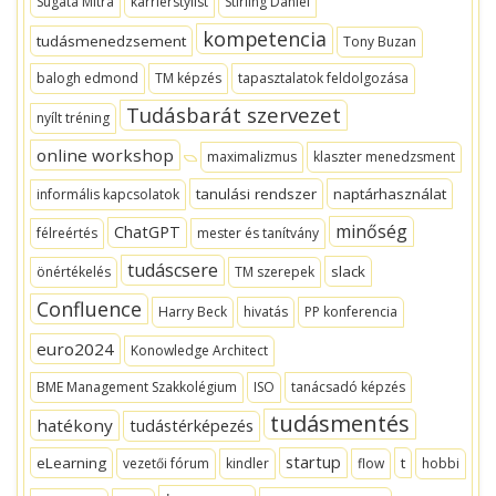
Sugata Mitra
karrierstylist
Stirling Dániel
kompetencia
tudásmenedzsement
Tony Buzan
balogh edmond
TM képzés
tapasztalatok feldolgozása
Tudásbarát szervezet
nyílt tréning
online workshop
maximalizmus
klaszter menedzsment
tanulási rendszer
naptárhasználat
informális kapcsolatok
minőség
ChatGPT
félreértés
mester és tanítvány
tudáscsere
slack
önértékelés
TM szerepek
Confluence
Harry Beck
hivatás
PP konferencia
euro2024
Konowledge Architect
BME Management Szakkolégium
ISO
tanácsadó képzés
tudásmentés
hatékony
tudástérképezés
startup
eLearning
t
vezetői fórum
kindler
flow
hobbi