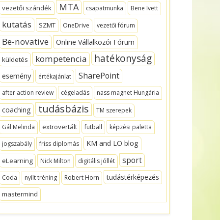
MTA
vezetői szándék
csapatmunka
Bene Ivett
kutatás
SZMT
OneDrive
vezetői fórum
Be-novative
Online Vállalkozói Fórum
hatékonyság
kompetencia
küldetés
SharePoint
esemény
értékajánlat
after action review
cégeladás
nass magnet Hungária
tudásbázis
coaching
TM szerepek
extrovertált
Gál Melinda
futball
képzési paletta
KM and LO blog
jogszabály
friss diplomás
sport
eLearning
Nick Milton
digitális jóllét
tudástérképezés
Coda
nyílt tréning
Robert Horn
mastermind