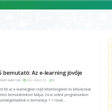
ÓLUNK
SZOLGÁLTATÁSAINK
CIKKEK
ESEMÉNYNAPTÁR
 bemutató: Az e-learning jövője
ZABÓ MÁRTON
2024. MÁJUS 23.
0
d fel az e-learningben rejlő lehetőségeket és kihívásokat
ntes bemutatónkon! Május 24-ei online programunkon
vendégelőadónk is bemutatja 1-1 rövid, ...