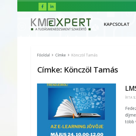
FŐOLDAL
R
KAPCSOLAT
Főoldal
Címke
Könczöl Tamás
Címke:
Könczöl Tamás
LMS
ÍRTA
S
Fedez
díjme
több 