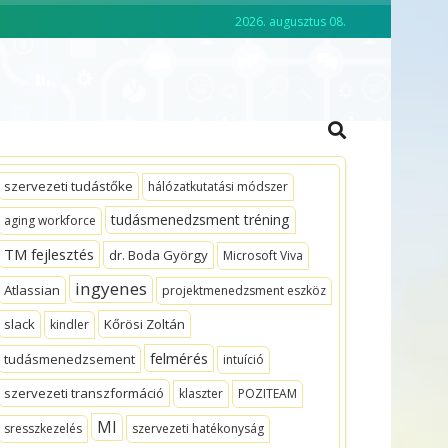
2026. augusztus 08.
CKO ACADEMY
VEZETŐKÉPZÉS
szervezeti tudástőke
hálózatkutatási módszer
tudásmenedzsment tréning
aging workforce
TM fejlesztés
dr. Boda György
Microsoft Viva
ingyenes
Atlassian
projektmenedzsment eszköz
slack
Kőrösi Zoltán
kindler
felmérés
tudásmenedzsement
intuíció
szervezeti transzformáció
klaszter
POZITEAM
MI
sresszkezelés
szervezeti hatékonyság