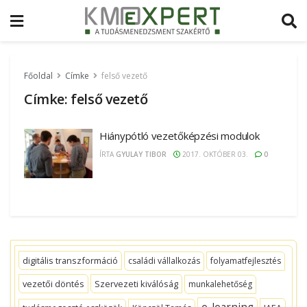
Főoldal
Címke
felső vezető
Címke:
felső vezető
Hiánypótló vezetőképzési modulok
ÍRTA
GYULAY TIBOR
2017. OKTÓBER 03.
0
digitális transzformáció
családi vállalkozás
folyamatfejlesztés
vezetői döntés
Szervezeti kiválóság
munkalehetőség
e-learning