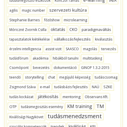
IAEA
tudásmegosztó eszközök
Könczöl Tamás
szervezeti kultúra
agilis
magic number
Stephanie Barnes
microlearning
főzőshow
oktatás
CKO
paradigmaváltás
Móriczné Zvornik Csilla
vállalkozásfejlesztés
tapasztalatok kiétékelése
kiválasztás
tervezés
érzelmi intelligencia
assist vizit
SAASCO
magolás
tudásfórum
akadémia
hibákból tanulni
multitasking
Csomópont
bevezetés
dokumentáció
GINOP 1.3.2-2015
storytelling
chat
tudáscsomag
teendő
megújuló képesség
NAÜ
SZKE
Zsigmond Száva
e-mail
tudásbázis fejlesztés
játékosítás
mentoring
tudás kockázat
Observans Kft.
TM
KM training
OTP
tudásmegosztás esemény
tudásmenedzsment
Kiválósági Nagykövet
kiválóság
trendek
KPI
szociális kompetenciák