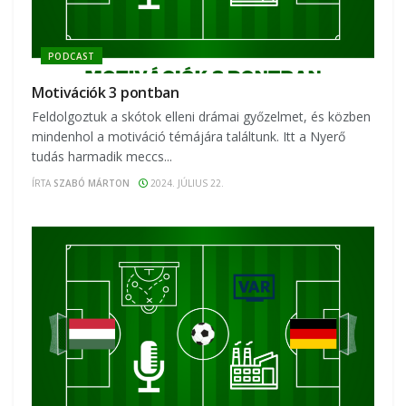
PODCAST
Motivációk 3 pontban
Feldolgoztuk a skótok elleni drámai győzelmet, és közben
mindenhol a motiváció témájára találtunk. Itt a Nyerő
tudás harmadik meccs...
ÍRTA
SZABÓ MÁRTON
2024. JÚLIUS 22.