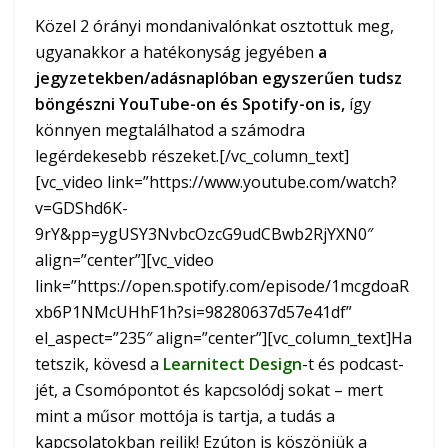
Közel 2 órányi mondanivalónkat osztottuk meg,
ugyanakkor a hatékonyság jegyében
a
jegyzetekben/adásnaplóban egyszerűen tudsz
böngészni YouTube-on és Spotify-on is,
így
könnyen megtalálhatod a számodra
legérdekesebb részeket.[/vc_column_text]
[vc_video link=”https://www.youtube.com/watch?
v=GDShd6K-
9rY&pp=ygUSY3NvbcOzcG9udCBwb2RjYXN0″
align=”center”][vc_video
link=”https://open.spotify.com/episode/1mcgdoaR
xb6P1NMcUHhF1h?si=98280637d57e41df”
el_aspect=”235″ align=”center”][vc_column_text]Ha
tetszik, kövesd a
Learnitect Design
-t és podcast-
jét, a Csomópontot és kapcsolódj sokat – mert
mint a műsor mottója is tartja, a tudás a
kapcsolatokban rejlik! Ezúton is köszönjük a