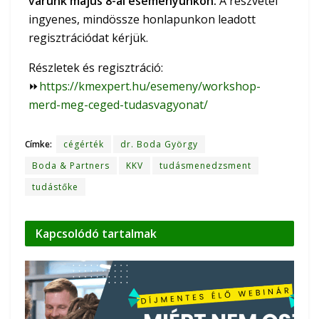
várunk május 8-ai eseményünkön.
A részvétel
ingyenes, mindössze honlapunkon leadott
regisztrációdat kérjük.
Részletek és regisztráció:
⏩
https://kmexpert.hu/esemeny/workshop-
merd-meg-ceged-tudasvagyonat/
Címke:
cégérték
dr. Boda György
Boda & Partners
KKV
tudásmenedzsment
tudástőke
Kapcsolódó
tartalmak