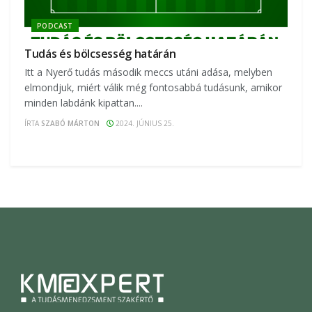
PODCAST
Tudás és bölcsesség határán
Itt a Nyerő tudás második meccs utáni adása, melyben
elmondjuk, miért válik még fontosabbá tudásunk, amikor
minden labdánk kipattan....
ÍRTA
SZABÓ MÁRTON
2024. JÚNIUS 25.