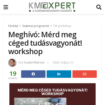
Főoldal
Szakmai programok
TM workshop
Meghívó: Mérd meg
céged tudásvagyonát!
workshop
írta
Szabó Márton
2024. május 21.
19
SHARES