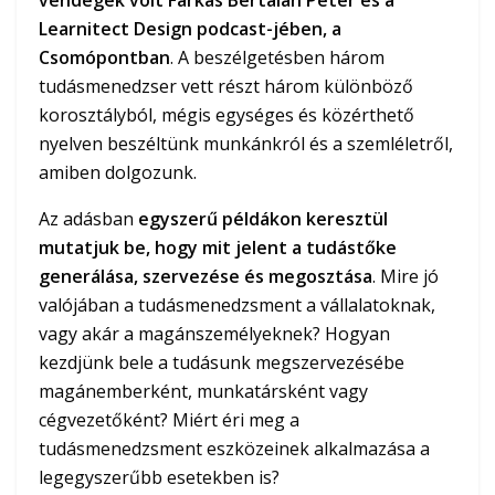
vendégek volt Farkas Bertalan Péter és a
Learnitect Design podcast-jében, a
Csomópontban
. A beszélgetésben három
tudásmenedzser vett részt három különböző
korosztályból, mégis egységes és közérthető
nyelven beszéltünk munkánkról és a szemléletről,
amiben dolgozunk.
Az adásban
egyszerű példákon keresztül
mutatjuk be, hogy mit jelent a tudástőke
generálása, szervezése és megosztása
. Mire jó
valójában a tudásmenedzsment a vállalatoknak,
vagy akár a magánszemélyeknek? Hogyan
kezdjünk bele a tudásunk megszervezésébe
magánemberként, munkatársként vagy
cégvezetőként? Miért éri meg a
tudásmenedzsment eszközeinek alkalmazása a
legegyszerűbb esetekben is?