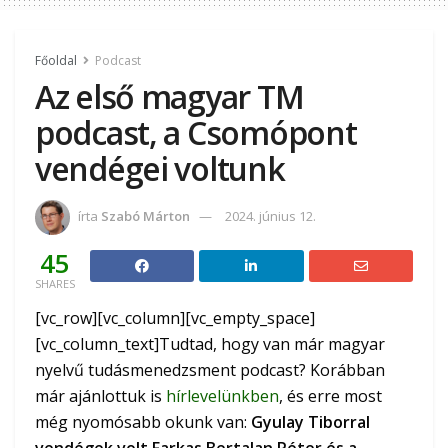
Főoldal
Podcast
Az első magyar TM
podcast, a Csomópont
vendégei voltunk
írta
Szabó Márton
2024. június 12.
45
SHARES
[vc_row][vc_column][vc_empty_space]
[vc_column_text]Tudtad, hogy van már magyar
nyelvű tudásmenedzsment podcast? Korábban
már ajánlottuk is
hírlevelünkben
, és erre most
még nyomósabb okunk van:
Gyulay Tiborral