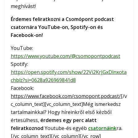
meghívást!
Érdemes feliratkozni a Csomópont podcast
csatornára YouTube-on, Spotify-on és
Facebook-on!
YouTube:
https://www.youtube.com/@csomopontpodcast
Spotify:
https://open.spotify.com/show/22Vi2KrJGxDlnxota
chblz?si=0628a926969841d8
Facebook:
https://www.facebook.com/csomopont.podcast/
[/v
c_column_text][vc_column_text]Még ismerkedsz
tartalmainkkal? Hogy híreinkről első kézből
értesülhess,
érdemes egy perc alatt
feliratkoznod
Youtube-és egyéb
csatornáink
ra.
[/vc_column_text][/vc_column][/vc_row]