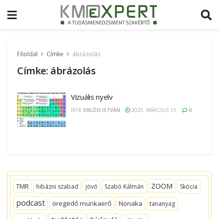
Főoldal
Címke
ábrázolás
Címke:
ábrázolás
Vizuális nyelv
ÍRTA
SIKLÓSI ISTVÁN
2025. MÁRCIUS 13.
0
ZOOM
TMR
hibázni szabad
jövő
Szabó Kálmán
Skócia
podcast
öregedő munkaerő
Nonaka
tananyag