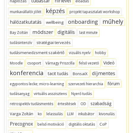
tudástár
hírlevél
naplózás
előadás
képzés
munkavállalói jólét
projekt tapasztalati workshop
műhely
onboarding
hálózatkutatás
wellbeing
módszer
digitális
Bay Zoltán
last minute
stratégiai tervezés
tudásintenzív
tudásmenedzsment szakértő
vizuális nyelv
hobby
Videó
csoport
Moodle
Várnagy Priszcilla
felső vezető
konferencia
díjmentes
tacit tudás
BonsaiX
fórum
egypontos lecke; micro-learning
szervezeti hierarchia
tudásanyag
virtuális asszisztens
Nyerő tudás
szabadság
retrospektív tudásmentés
értesítések
OD
Varga Zoltán
ko
lelassulás
LLM
inkubátor
kivonulás
Precognox
CoP
belső motiváció
digitális oktatás