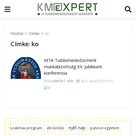
Főoldal
Címke
ko
Címke:
ko
MTA Tudásmenedzsment
munkabizottság XX. jubileumi
konferencia
ÍRTA
LAMPERT HENI
2022. AUGUSZTUS 31.
0
nyílt nap
szakmai program
ábrázolás
pannon egyetem