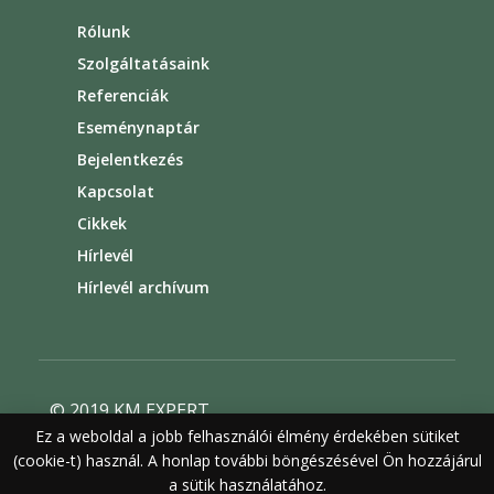
Rólunk
Szolgáltatásaink
Referenciák
Eseménynaptár
Bejelentkezés
Kapcsolat
Cikkek
Hírlevél
Hírlevél archívum
© 2019 KM EXPERT
Ez a weboldal a jobb felhasználói élmény érdekében sütiket
Általános szerződési feltételek
(cookie-t) használ. A honlap további böngészésével Ön hozzájárul
Felhasználási feltételek
Adatvédelem
a sütik használatához.