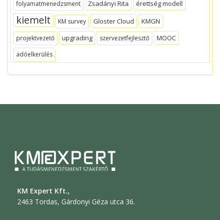
Zsadányi Rita
érettség modell
folyamatmenedzsment
kiemelt
Gloster Cloud
KMGN
KM survey
upgrading
MOOC
projektvezető
szervezetfejlesztő
adóelkerülés
KM Expert Kft.,
2463 Tordas, Gárdonyi Géza utca 36.