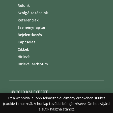
Rólunk
Szolgáltatásaink
Referenciák
Eseménynaptár
Bejelentkezés
Kapcsolat
Cikkek
Hírlevél
Hírlevél archívum
© 2019 KM EXPERT
Ez a weboldal a jobb felhasználói élmény érdekében sütiket
Általános szerződési feltételek
(cookie-t) használ. A honlap további böngészésével Ön hozzájárul
Felhasználási feltételek
Adatvédelem
a sütik használatához.