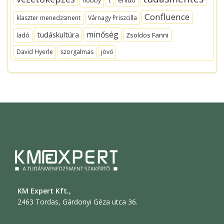
hobby
Confluence
klaszter menedzsment
Várnagy Priszcilla
minőség
tudáskultúra
Zsoldos Fanni
ladó
David Hyerle
szorgalmas
jövő
KM Expert Kft.,
2463 Tordas, Gárdonyi Géza utca 36.