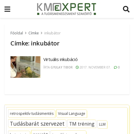
Főoldal
Címke
inkubátor
Címke:
inkubátor
Virtuális inkubáció
ÍRTA
GYULAY TIBOR
2017. NOVEMBER 07.
0
retrospektív tudásmentés
Visual Language
Tudásbarát szervezet
TM tréning
LLM