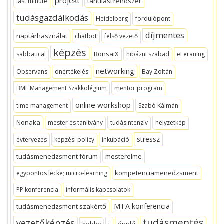
projekt
tanulási rendszer
last minute
tudásgazdálkodás
Heidelberg
fordulópont
díjmentes
naptárhasználat
chatbot
felső vezető
képzés
BonsaiX
sabbatical
hibázni szabad
eLeraning
networking
Observans
önértékelés
Bay Zoltán
BME Management Szakkolégium
mentor program
online workshop
time management
Szabó Kálmán
Nonaka
mester és tanítvány
tudásintenzív
helyzetkép
stressz
évtervezés
képzési policy
inkubáció
tudásmenedzsment fórum
mesterelme
kompetenciamenedzsment
egypontos lecke; micro-learning
PP konferencia
informális kapcsolatok
MTA konferencia
tudásmenedzsment szakértő
tudásmentés
vezetőképzés
t
énidő