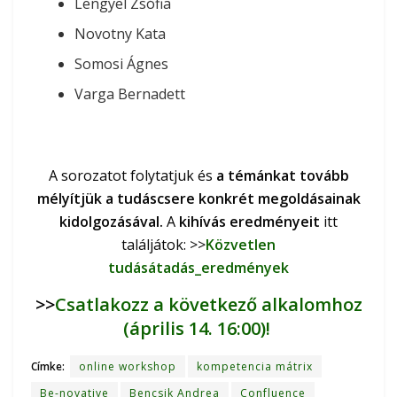
Lengyel Zsófia
Novotny Kata
Somosi Ágnes
Varga Bernadett
A sorozatot folytatjuk és
a témánkat tovább
mélyítjük a tudáscsere konkrét megoldásainak
kidolgozásával.
A
kihívás eredményeit
itt
találjátok: >>
Közvetlen
tudásátadás_eredmények
>>
Csatlakozz a következő alkalomhoz
(április 14. 16:00)!
Címke:
online workshop
kompetencia mátrix
Be-novative
Bencsik Andrea
Confluence