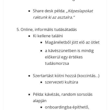
Share desk példa:
„Képeslapokat
raktunk ki az asztalra.”
Online, informális tudásátadás
Ki kellene találni
Magánéletből jött elő az ötlet
a kávészünetben is mindig
előkerül egy értékes
tudásmorzsa
Szertartást kötni hozzá (koccintás…)
szervezeti kultúra
Példa: kávézás, random sorsolás
alapján
onboardingba építhető,