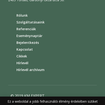
Rólunk
Szolgáltatásaink
Referenciák
Eseménynaptár
Bejelentkezés
Kapcsolat
Cikkek
Hírlevél
Hírlevél archívum
© 2019 KM EXPERT
Ez a weboldal a jobb felhasználói élmény érdekében sütiket