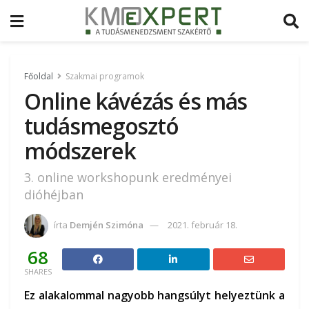
Főoldal
Szakmai programok
Online kávézás és más
tudásmegosztó
módszerek
3. online workshopunk eredményei
dióhéjban
írta
Demjén Szimóna
2021. február 18.
68
SHARES
Ez alakalommal nagyobb hangsúlyt helyeztünk a