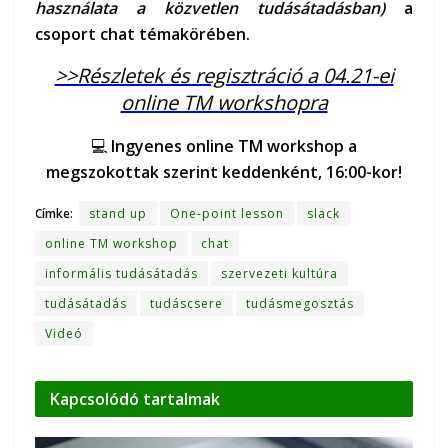
használata a közvetlen tudásátadásban)
a
csoport chat témakörében.
>>Részletek és regisztráció a 04.21-ei
online TM workshopra
💻
Ingyenes online TM workshop a
megszokottak szerint keddenként, 16:00-kor!
Címke:
stand up
One-point lesson
slack
online TM workshop
chat
informális tudásátadás
szervezeti kultúra
tudásátadás
tudáscsere
tudásmegosztás
Videó
Kapcsolódó
tartalmak