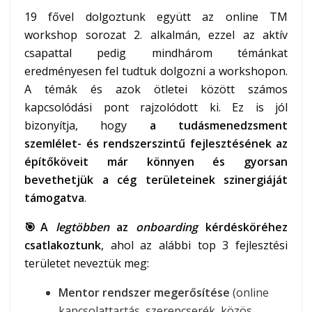
19 fővel dolgoztunk együtt az online TM
workshop sorozat 2. alkalmán, ezzel az aktív
csapattal pedig mindhárom témánkat
eredményesen fel tudtuk dolgozni a workshopon.
A témák és azok ötletei között számos
kapcsolódási pont rajzolódott ki. Ez is jól
bizonyítja, hogy
a tudásmenedzsment
szemlélet- és rendszerszintű fejlesztésének az
építőköveit már könnyen és gyorsan
bevethetjük a cég területeinek szinergiáját
támogatva
.
🎯A
legtöbben
az
onboarding
kérdésköréhez
csatlakoztunk
, ahol az alábbi top 3 fejlesztési
területet neveztük meg:
Mentor rendszer megerősítése
(online
kapcsolattartás, szerepcserék, közös