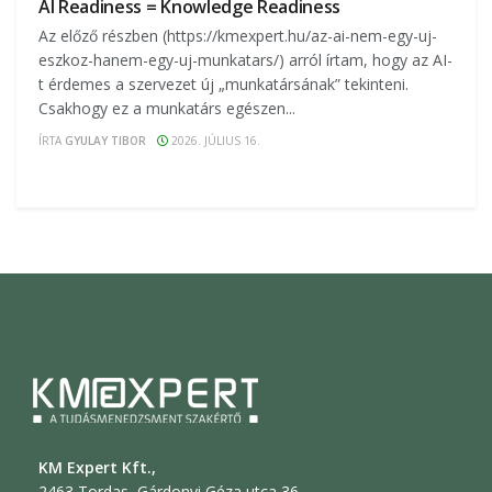
AI Readiness = Knowledge Readiness
Az előző részben (https://kmexpert.hu/az-ai-nem-egy-uj-
eszkoz-hanem-egy-uj-munkatars/) arról írtam, hogy az AI-
t érdemes a szervezet új „munkatársának” tekinteni.
Csakhogy ez a munkatárs egészen...
ÍRTA
GYULAY TIBOR
2026. JÚLIUS 16.
KM Expert Kft.,
2463 Tordas, Gárdonyi Géza utca 36.