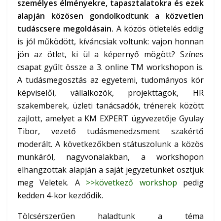
személyes élményekre, tapasztalatokra és ezek
alapján közösen gondolkodtunk a közvetlen
tudáscsere megoldásain.
A közös ötletelés eddig
is jól működött, kíváncsiak voltunk: vajon honnan
jön az ötlet, ki ül a képernyő mögött? Színes
csapat gyűlt össze a 3. online TM workshopon is.
A tudásmegosztás az egyetemi, tudományos kör
képviselői, vállalkozók, projekttagok, HR
szakemberek, üzleti tanácsadók, trénerek között
zajlott, amelyet a KM EXPERT ügyvezetője Gyulay
Tibor, vezető tudásmenedzsment szakértő
moderált. A következőkben státuszolunk a közös
munkáról, nagyvonalakban, a workshopon
elhangzottak alapján a saját jegyzetünket osztjuk
meg Veletek. A
>>következő workshop
pedig
kedden 4-kor kezdődik.
Tölcsérszerűen haladtunk a téma