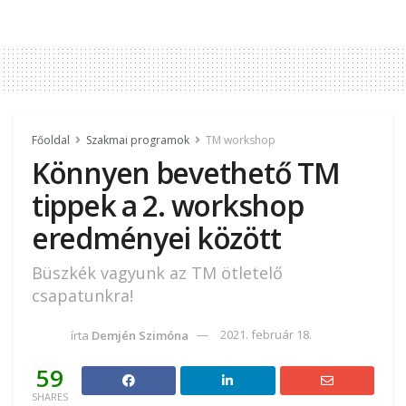
Főoldal
Szakmai programok
TM workshop
Könnyen bevethető TM
tippek a 2. workshop
eredményei között
Büszkék vagyunk az TM ötletelő
csapatunkra!
írta
Demjén Szimóna
2021. február 18.
59
SHARES