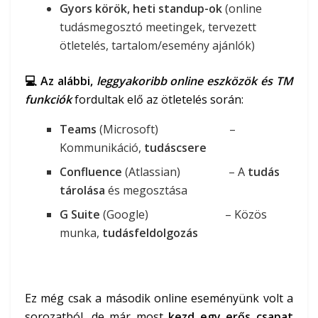
Gyors körök, heti standup-ok
(online
tudásmegosztó meetingek, tervezett
ötletelés, tartalom/esemény ajánlók)
💻 Az alábbi,
leggyakoribb online eszközök és TM
funkciók
fordultak elő az ötletelés során:
Teams
(Microsoft) –
Kommunikáció,
tudáscsere
Confluence
(Atlassian) – A
tudás
tárolása
és megosztása
G Suite
(Google) – Közös
munka,
tudásfeldolgozás
Ez még csak a második online eseményünk volt a
sorozatból, de már most
kezd egy erős csapat