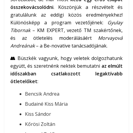
összekovácsolódni
. Köszönjük a részvételt és
gratulálunk az eddigi közös eredményekhez!
Különösképp a program vezetőjének:
Gyulay
Tibornak
– KM EXPERT, vezető TM szakértőnek,
és az ötletelés moderálásáért
Morvayová
Andreának
– a Be-novative tanácsadójának.
👥
Büszkék vagyunk, hogy veletek dolgozhatunk
együtt, és szeretnénk nektek bemutatni
az elmúlt
időszakban csatlakozott legaktívabb
ötletelőket
:
Bencsik Andrea
Budainé Kiss Mária
Kiss Sándor
Kőrösi Zoltán