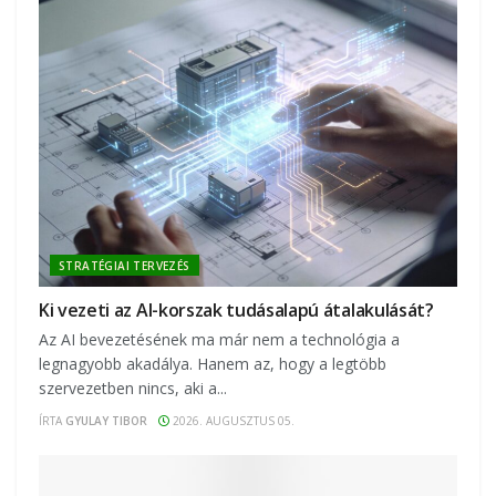
STRATÉGIAI TERVEZÉS
Ki vezeti az AI-korszak tudásalapú átalakulását?
Az AI bevezetésének ma már nem a technológia a
legnagyobb akadálya. Hanem az, hogy a legtöbb
szervezetben nincs, aki a...
ÍRTA
GYULAY TIBOR
2026. AUGUSZTUS 05.