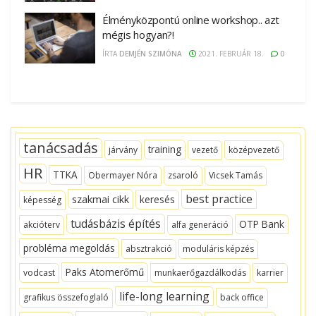
Élményközpontú online workshop.. azt
mégis hogyan?!
ÍRTA
DEMJÉN SZIMÓNA
2021. FEBRUÁR 18.
0
tanácsadás
training
járvány
vezető
középvezető
HR
TTKA
Obermayer Nóra
zsaroló
Vicsek Tamás
best practice
szakmai cikk
keresés
képesség
tudásbázis építés
OTP Bank
akcióterv
alfa generáció
probléma megoldás
absztrakció
moduláris képzés
Paks Atomerőmű
vodcast
munkaerőgazdálkodás
karrier
life-long learning
grafikus összefoglaló
back office