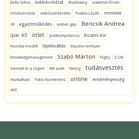
tudáskockázat
Bella Szilvia
shadowing
szakértői fórum
motivive
módszervásár
videószerkesztés
Puskás László
Bencsik Andrea
együttműködés
VR
ember-gép
ötlet
Ipar 4.0
Bizalmi Kör
jövőkompetencia
léptékváltás
Nonoka-modell
képzési rendszer
Szabó Márton
knowledgemanagement
Fligby
E.ON
tudásvesztés
mennyit ér a cégem
KM audit
Neting
online
eredményesség
munkáltató
Paksi Atomerőmű
dell