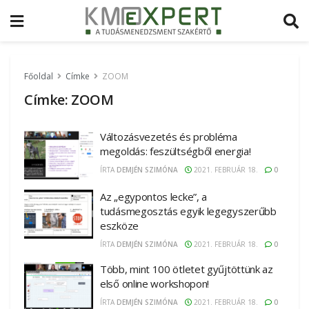
Főoldal
Címke
ZOOM
Címke:
ZOOM
Változásvezetés és probléma
megoldás: feszültségből energia!
ÍRTA
DEMJÉN SZIMÓNA
2021. FEBRUÁR 18.
0
Az „egypontos lecke”, a
tudásmegosztás egyik legegyszerűbb
eszköze
ÍRTA
DEMJÉN SZIMÓNA
2021. FEBRUÁR 18.
0
Több, mint 100 ötletet gyűjtöttünk az
első online workshopon!
ÍRTA
DEMJÉN SZIMÓNA
2021. FEBRUÁR 18.
0