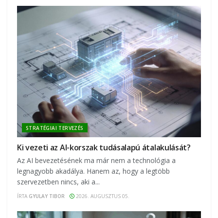
STRATÉGIAI TERVEZÉS
Ki vezeti az AI-korszak tudásalapú átalakulását?
Az AI bevezetésének ma már nem a technológia a
legnagyobb akadálya. Hanem az, hogy a legtöbb
szervezetben nincs, aki a...
ÍRTA
GYULAY TIBOR
2026. AUGUSZTUS 05.