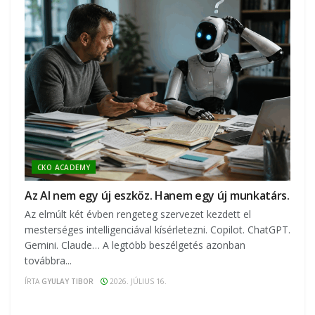
CKO ACADEMY
Az AI nem egy új eszköz. Hanem egy új munkatárs.
Az elmúlt két évben rengeteg szervezet kezdett el
mesterséges intelligenciával kísérletezni. Copilot. ChatGPT.
Gemini. Claude… A legtöbb beszélgetés azonban
továbbra...
ÍRTA
GYULAY TIBOR
2026. JÚLIUS 16.