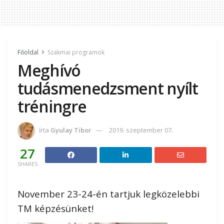
Főoldal
Szakmai programok
Meghívó
tudásmenedzsment nyílt
tréningre
írta
Gyulay Tibor
2019. szeptember 07.
27
SHARES
November 23-24-én tartjuk legközelebbi
TM képzésünket!