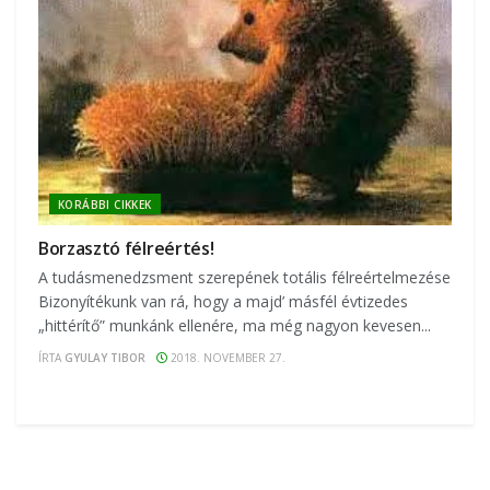
KORÁBBI CIKKEK
Borzasztó félreértés!
A tudásmenedzsment szerepének totális félreértelmezése
Bizonyítékunk van rá, hogy a majd’ másfél évtizedes
„hittérítő” munkánk ellenére, ma még nagyon kevesen...
ÍRTA
GYULAY TIBOR
2018. NOVEMBER 27.