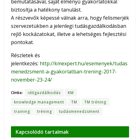
bemutatásával, saját élményű gyakorlatokkal
biztosítja a hatékony tanulást.
A részvevők képessé válnak arra, hogy felismerjék
szervezetükben a jelenlegi tudásgazdálkodásban
rejlő kockázatokat, illetve a lehetséges fejlesztési
pontokat.
Részletek és
jelentkezés:
http://kmexpert.hu/esemenyek/tudas
menedzsment-a-gyakorlatban-trening-2017-
november-23-24/
Címke:
időgazdálkodás
KM
knowledge management
TM
TM tréning
training
tréning
tudásmenedzsment
Kapcsolódó
tartalmak