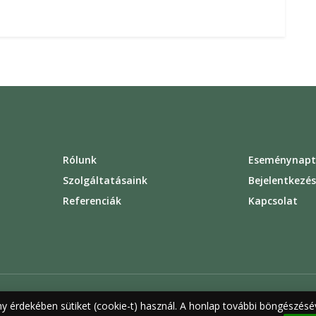
Rólunk
Eseménynapt
Szolgáltatásaink
Bejelentkezé
Referenciák
Kapcsolat
rződési feltételek
Felhasználási feltételek
Adatvédelem
ny érdekében sütiket (cookie-t) használ. A honlap további böngészésév