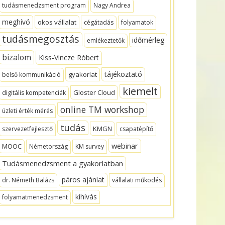
tudásmenedzsment program
Nagy Andrea
meghívó
okos vállalat
cégátadás
folyamatok
tudásmegosztás
időmérleg
emlékeztetők
bizalom
Kiss-Vincze Róbert
tájékoztató
gyakorlat
belső kommunikáció
kiemelt
Gloster Cloud
digitális kompetenciák
online TM workshop
üzleti érték mérés
tudás
KMGN
szervezetfejlesztő
csapatépítő
webinar
MOOC
Németország
KM survey
Tudásmenedzsment a gyakorlatban
páros ajánlat
dr. Németh Balázs
vállalati működés
kihívás
folyamatmenedzsment