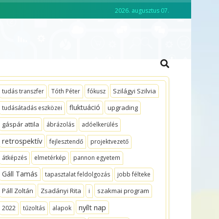
2026. augusztus 07.
CKO ACADEMY
VEZETŐKÉPZÉS
Szilágyi Szilvia
tudás transzfer
Tóth Péter
fókusz
fluktuáció
upgrading
tudásátadás eszközei
gáspár attila
ábrázolás
adóelkerülés
retrospektív
fejlesztendő
projektvezető
átképzés
elmetérkép
pannon egyetem
Gáll Tamás
tapasztalat feldolgozás
jobb félteke
Páll Zoltán
Zsadányi Rita
szakmai program
i
nyílt nap
2022
tűzoltás
alapok