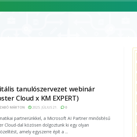
ÓLUNK
SZOLGÁLTATÁSAINK
CIKKEK
ESEMÉNYNAPTÁR
itális tanulószervezet webinár
oster Cloud x KM EXPERT)
ZABÓ MÁRTON
2025. JÚLIUS 21.
0
matikai partnerünkkel, a Microsoft AI Partner minősítésű
er Cloud-dal közösen dolgoztunk ki egy olyan
zelítést, amely egyszerre épít a ...