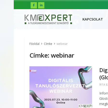
FŐOLDAL
R
KAPCSOLAT
Főoldal
Címke
webinar
Címke:
webinar
Dig
(Gl
ÍRTA
S
Infor
Glost
megkö