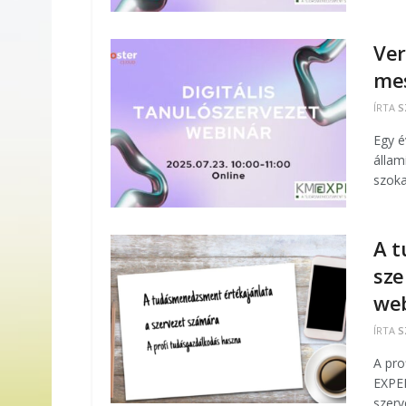
Ver
mes
ÍRTA
S
Egy é
állam
szokat
A t
sze
web
ÍRTA
S
A pro
EXPER
szerv