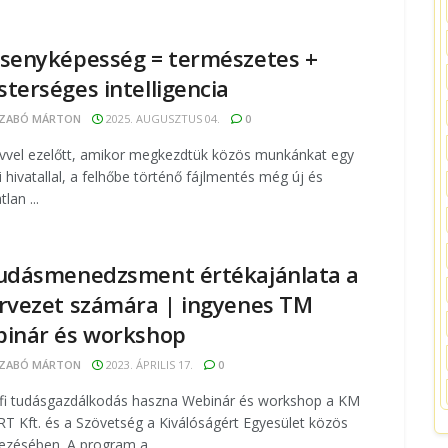
senyképesség = természetes +
terséges intelligencia
ZABÓ MÁRTON
2025. AUGUSZTUS 04.
0
vvel ezelőtt, amikor megkezdtük közös munkánkat egy
i hivatallal, a felhőbe történő fájlmentés még új és
lan ...
udásmenedzsment értékajánlata a
rvezet számára | ingyenes TM
inár és workshop
ZABÓ MÁRTON
2023. ÁPRILIS 17.
0
fi tudásgazdálkodás haszna Webinár és workshop a KM
T Kft. és a Szövetség a Kiválóságért Egyesület közös
ezésében. A program a ...