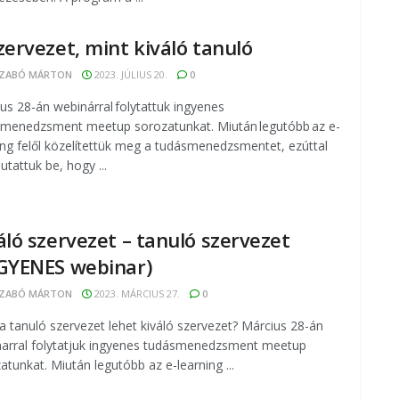
zervezet, mint kiváló tanuló
ZABÓ MÁRTON
2023. JÚLIUS 20.
0
us 28-án webinárral folytattuk ingyenes
menedzsment meetup sorozatunkat. Miután legutóbb az e-
ing felől közelítettük meg a tudásmenedzsmentet, ezúttal
utattuk be, hogy ...
áló szervezet – tanuló szervezet
GYENES webinar)
ZABÓ MÁRTON
2023. MÁRCIUS 27.
0
a tanuló szervezet lehet kiváló szervezet? Március 28-án
arral folytatjuk ingyenes tudásmenedzsment meetup
atunkat. Miután legutóbb az e-learning ...