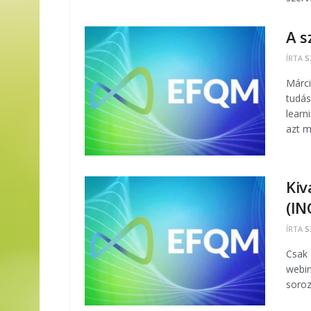
A s
ÍRTA
S
Márci
tudás
learn
azt m
Kiv
(IN
ÍRTA
S
Csak 
webin
soroz