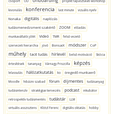
onboarding
csoport
OD
projekt tapasztalati workshop
konferencia
kivonulás
last minute
vizuális nyelv
digitális
Nonaka
naplózás
ZOOM
tudásmenedzsment szakértő
előadás
Videó
TMR
munkavállalói jólét
felső vezető
módszer
BonsaiX
CoP
szervezeti hierarchia
jövő
műhely
hírlevél
tacit tudás
belső motiváció
Skócia
képzés
értesítések
tananyag
Várnagy Priszcilla
hálózatkutatás
öregedő munkaerő
lelassulás
ko
díjmentes
fórum
Moodle
hibázni szabad
tudásanyag
podcast
stratégiai tervezés
tudásintenzív
inkubátor
tudástár
retrospektív tudásmentés
LLM
virtuális asszisztens
Klötzl Ferenc
digitális oktatás
hobby