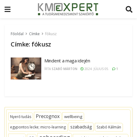
Főoldal
Címke
fókusz
Címke:
fókusz
Mindent a maga idején
ÍRTA
SZABÓ MÁRTON
2024. JÚLIUS 05.
1
Precognox
wellbeing
Nyerő tudás
szabadság
egypontos lecke; micro-learning
Szabó Kálmán