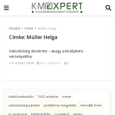
Főoldal
Címke
Müller Helga
Címke:
Müller Helga
Sokszínűség dicsérete – avagy a középkorú
versenyelőny
ÍRTA
GYULAY TIBOR
2017. JÚNIUS 07.
0
videószerkesztés
TASZ vezetése
tréner
probléma megoldás
Horváth Ervin
valószínűségszámítás
támogatás
jó gyakorlat
új belépő
térkép