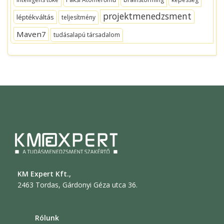
projektmenedzsment
léptékváltás
teljesítmény
Maven7
tudásalapú társadalom
KM Expert Kft.,
2463 Tordas, Gárdonyi Géza utca 36.
Rólunk