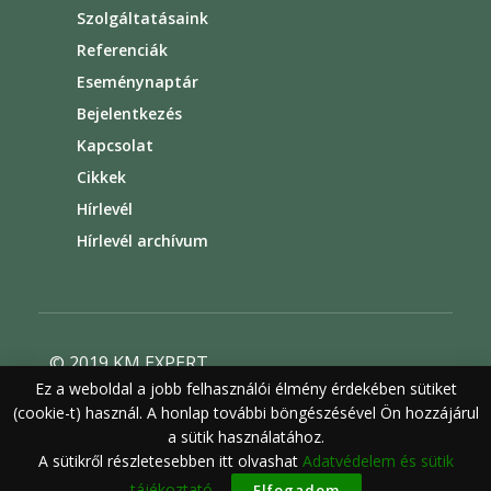
Szolgáltatásaink
Referenciák
Eseménynaptár
Bejelentkezés
Kapcsolat
Cikkek
Hírlevél
Hírlevél archívum
© 2019 KM EXPERT
Ez a weboldal a jobb felhasználói élmény érdekében sütiket
Általános szerződési feltételek
(cookie-t) használ. A honlap további böngészésével Ön hozzájárul
Felhasználási feltételek
Adatvédelem
a sütik használatához.
A sütikről részletesebben itt olvashat
Adatvédelem és sütik
tájékoztató.
Elfogadom