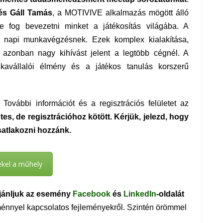
és Gáll Tamás
, a MOTIVIVE alkalmazás mögött álló
e fog bevezetni minket a játékosítás világába. A
a napi munkavégzésnek. Ezek komplex kialakítása,
a azonban nagy kihívást jelent a legtöbb cégnél. A
avállalói élmény és a játékos tanulás korszerű
ovábbi információt és a regisztrációs felületet az
tes, de regisztrációhoz kötött.‌ Kérjük, jelezd, hogy
satlakozni hozzánk.
ekel a műhely
jánljuk az esemény
Facebook
és
LinkedIn
-oldalát
ménnyel kapcsolatos fejleményekről. Szintén örömmel