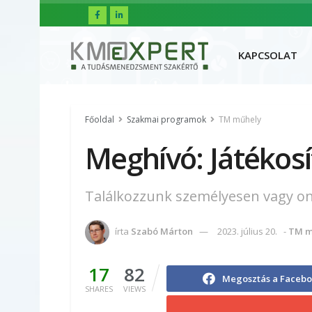
FŐOLDAL
R
KAPCSOLAT
Főoldal
Szakmai programok
TM műhely
Meghívó: Játékos
Találkozzunk személyesen vagy onl
írta
Szabó Márton
2023. július 20.
-
TM m
17
82
Megosztás a Faceb
SHARES
VIEWS