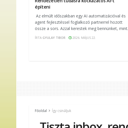
Rendezetlen tudásra kockázatos AI-t
építeni
Az elmúlt időszakban egy AI automatizációval és
agent fejlesztéssel foglalkozó partnerrel hozott
össze a sors. Azzal kerestek meg bennünket, mint.
ÍRTA
GYULAY TIBOR
2026. MÁJUS 22.
Főoldal
Így csináljuk
„Tiszta inbox, re