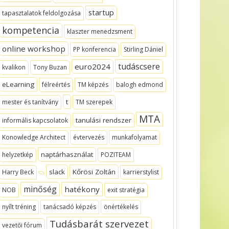
startup
tapasztalatok feldolgozása
kompetencia
klaszter menedzsment
online workshop
PP konferencia
Stirling Dániel
tudáscsere
euro2024
kvalikon
Tony Buzan
eLearning
félreértés
TM képzés
balogh edmond
t
mester és tanítvány
TM szerepek
MTA
tanulási rendszer
informális kapcsolatok
Konowledge Architect
évtervezés
munkafolyamat
naptárhasználat
helyzetkép
POZITEAM
slack
Kőrösi Zoltán
Harry Beck
karrierstylist
minőség
hatékony
NOB
exit stratégia
nyílt tréning
tanácsadó képzés
önértékelés
Tudásbarát szervezet
vezetői fórum