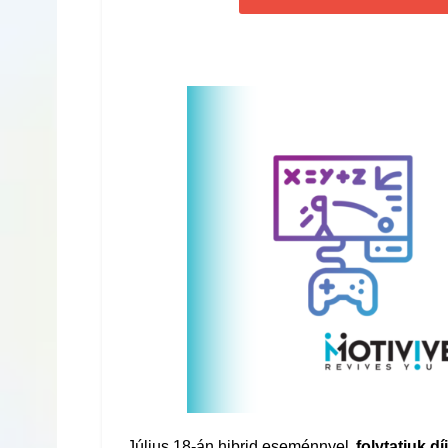
Július 18-án hibrid eseménnyel
folytatjuk 