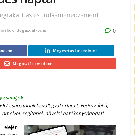
őmegtakarítás és tudásmenedzsment
0
sináljuk
,
Időgazdálkodás
bookon
Megosztás LinkedIn-en
Megosztás emailben
y csináljuk
ERT csapatának
bevált gyakorlatait. Fedezz fel
új
, amelyek segítenek növelni
ha
t
ékonyságodat!
elején