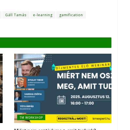
Gáll Tamás
e-learning
gamification
TM WORKSHOP