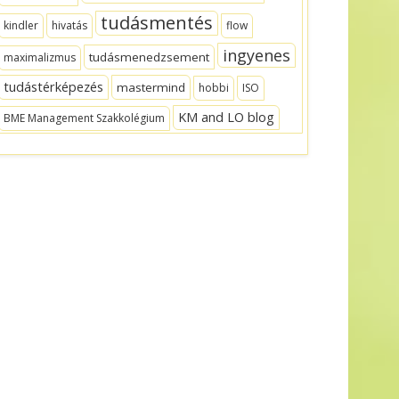
tudásmentés
kindler
hivatás
flow
ingyenes
tudásmenedzsement
maximalizmus
tudástérképezés
mastermind
hobbi
ISO
KM and LO blog
BME Management Szakkolégium