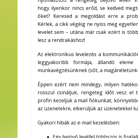
nyomaszt
ott
a rengeteg bejövő levél? V
hogy ilyenkor nincs erőd, se kedved megt
őket? Keresed a megoldást erre a prob
Kérlek, a cikk végéig ne nyiss meg egyetle
levelet sem – utána már csak ezért is töb
lesz a rendrakáshoz!
Az elektronikus levelezés a kommunikáció
leggyakoribb formája, állandó eleme
munkavégzésünknek (sőt, a magánéletünkn
Éppen ezért nem mindegy, milyen hatékon
rosszul csináljuk, rengeteg időt vesz el
profin kezeljük a mail fiókunkat, könnyeb
az üzenetekre, elkerüljük az üzenetekkel ka
Gyakori hibák az e-mail kezelésben:
Egy bejövő levéllel többször is fogla