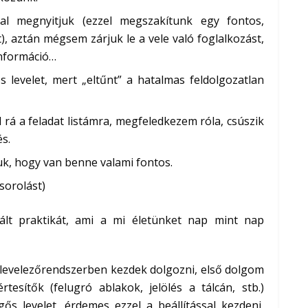
al megnyitjuk (ezzel megszakítunk egy fontos,
, aztán mégsem zárjuk le a vele való foglalkozást,
információ…
s levelet, mert „eltűnt” a hatalmas feldolgozatlan
rá a feladat listámra, megfeledkezem róla, csúszik
és.
uk, hogy van benne valami fontos.
lsorolást)
lt praktikát, ami a mi életünket nap mint nap
levelezőrendszerben kezdek dolgozni, első dolgom
rtesítők (felugró ablakok, jelölés a tálcán, stb.)
ős levelet, érdemes ezzel a beállítással kezdeni,