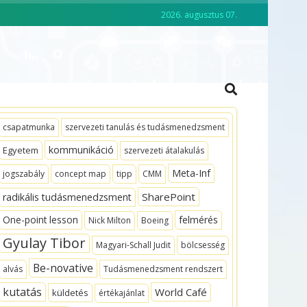
2026. augusztus 07.
CKO ACADEMY
VEZETŐKÉPZÉS
csapatmunka
szervezeti tanulás és tudásmenedzsment
kommunikáció
Egyetem
szervezeti átalakulás
Meta-Inf
jogszabály
concept map
tipp
CMM
SharePoint
radikális tudásmenedzsment
One-point lesson
felmérés
Nick Milton
Boeing
Gyulay Tibor
Magyari-Schall Judit
bölcsesség
Be-novative
alvás
Tudásmenedzsment rendszert
kutatás
World Café
küldetés
értékajánlat