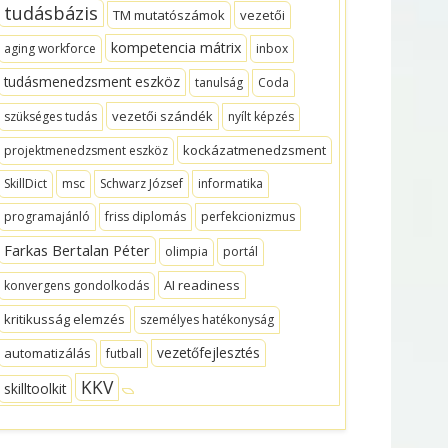
tudásbázis
TM mutatószámok
vezetői
kompetencia mátrix
aging workforce
inbox
tudásmenedzsment eszköz
tanulság
Coda
vezetői szándék
szükséges tudás
nyílt képzés
kockázatmenedzsment
projektmenedzsment eszköz
SkillDict
msc
Schwarz József
informatika
programajánló
friss diplomás
perfekcionizmus
Farkas Bertalan Péter
olimpia
portál
AI readiness
konvergens gondolkodás
kritikusság elemzés
személyes hatékonyság
vezetőfejlesztés
automatizálás
futball
KKV
skilltoolkit