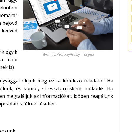
an úgy,
ekinteni
lémára?
n bejövő
b kedved
nk egyik
(Forrás: Pixabay/Getty Images)
 a napi
ek is).
ysággal oldjuk meg ezt a kötelező feladatot. Ha
 tőlünk, és komoly stresszforrásként működik. Ha
ben megtaláljuk az információkat, időben reagálunk
pcsolatos félreértéseket.
lkozunk.