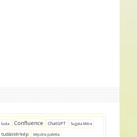
Confluence
ChatGPT
lusta
Sugata Mitra
tudástérkép
képzési paletta