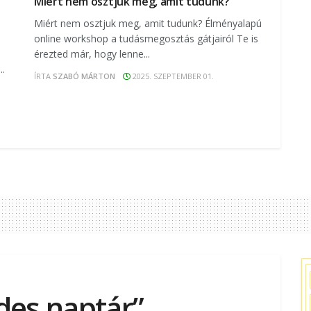
Miért nem osztjuk meg, amit tudunk?
Miért nem osztjuk meg, amit tudunk? Élményalapú
online workshop a tudásmegosztás gátjairól Te is
érezted már, hogy lenne...
..
ÍRTA
SZABÓ MÁRTON
2025. SZEPTEMBER 01.
ndes naptár”