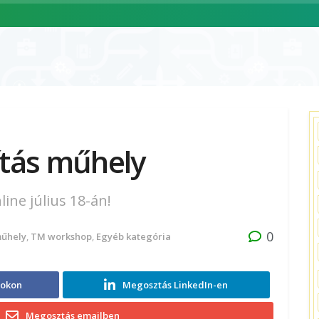
ÓLUNK
SZOLGÁLTATÁSAINK
CIKKEK
ESEMÉNYNAPTÁR
ítás műhely
ine július 18-án!
0
űhely
,
TM workshop
,
Egyéb kategória
ookon
Megosztás LinkedIn-en
Megosztás emailben