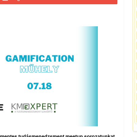
díjmentes tudásmenedzsment meetup sorozatunkat
.