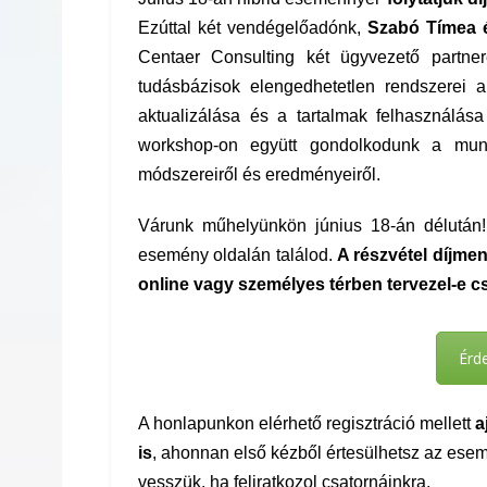
Ezúttal két vendégelőadónk,
Szabó Tímea 
Centaer Consulting két ügyvezető partner
tudásbázisok elengedhetetlen rendszerei 
aktualizálása és a tartalmak felhasználás
workshop-on együtt gondolkodunk a munk
módszereiről és eredményeiről.
Várunk műhelyünkön június 18-án délután! T
esemény oldalán találod.
A részvétel díjmen
online vagy személyes térben tervezel-e c
Érd
A honlapunkon elérhető regisztráció mellett
a
is
, ahonnan első kézből értesülhetsz az ese
vesszük, ha feliratkozol csatornáinkra.