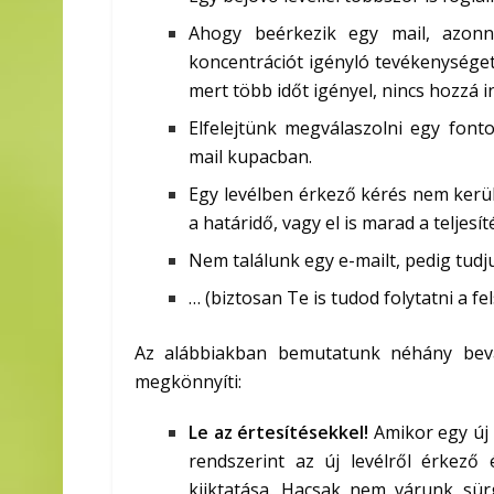
Ahogy beérkezik egy mail, azonn
koncentrációt igényló tevékenységet)
mert több időt igényel, nincs hozzá 
Elfelejtünk megválaszolni egy fonto
mail kupacban.
Egy levélben érkező kérés nem kerül 
a határidő, vagy el is marad a teljesít
Nem találunk egy e-mailt, pedig tudj
… (biztosan Te is tudod folytatni a fe
Az alábbiakban bemutatunk néhány bevá
megkönnyíti:
Le az értesítésekkel!
Amikor egy új 
rendszerint az új levélről érkező é
kiiktatása. Hacsak nem várunk sürg