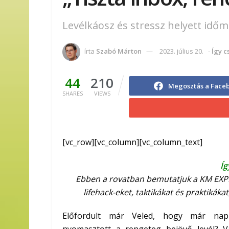
Levélkáosz és stressz helyett id
írta
Szabó Márton
2023. július 20.
-
Így c
44
210
Megosztás a Face
SHARES
VIEWS
[vc_row][vc_column][vc_column_text]
Íg
E
bben
a rovat
ban
bemutatj
uk a KM EXP
lifehack-eket
,
taktikákat
és praktikákat
Előfordul
t
már
Veled
, hogy már nap 