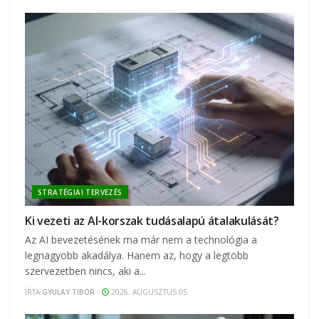
STRATÉGIAI TERVEZÉS
Ki vezeti az AI-korszak tudásalapú átalakulását?
Az AI bevezetésének ma már nem a technológia a
legnagyobb akadálya. Hanem az, hogy a legtöbb
szervezetben nincs, aki a...
ÍRTA
GYULAY TIBOR
2026. AUGUSZTUS 05.