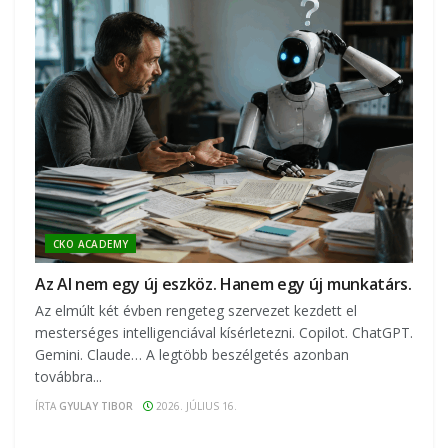
CKO ACADEMY
Az AI nem egy új eszköz. Hanem egy új munkatárs.
Az elmúlt két évben rengeteg szervezet kezdett el
mesterséges intelligenciával kísérletezni. Copilot. ChatGPT.
Gemini. Claude… A legtöbb beszélgetés azonban
továbbra...
ÍRTA
GYULAY TIBOR
2026. JÚLIUS 16.