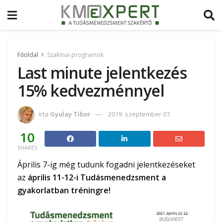
Főoldal
Szakmai programok
Last minute jelentkezés
15% kedvezménnyel
írta
Gyulay Tibor
2019. szeptember 07.
10
SHARES
Április 7-ig még tudunk fogadni jelentkezéseket
az
április 11-12-i Tudásmenedzsment a
gyakorlatban tréningre!