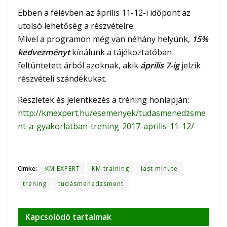
Ebben a félévben az április 11-12-i időpont az
utolsó lehetőség a részvételre.
Mivel a programon még van néhány helyünk,
15%
kedvezményt
kínálunk a tájékoztatóban
feltüntetett árból azoknak, akik
április 7-ig
jelzik
részvételi szándékukat.
Részletek és jelentkezés a tréning honlapján:
http://kmexpert.hu/esemenyek/tudasmenedzsme
nt-a-gyakorlatban-trening-2017-aprilis-11-12/
Címke:
KM EXPERT
KM training
last minute
tréning
tudásmenedzsment
Kapcsolódó
tartalmak