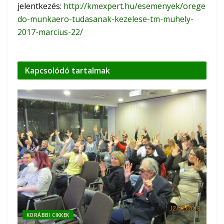
jelentkezés:
http://kmexpert.hu/esemenyek/orege
do-munkaero-tudasanak-kezelese-tm-muhely-
2017-marcius-22/
Kapcsolódó
tartalmak
KORÁBBI CIKKEK