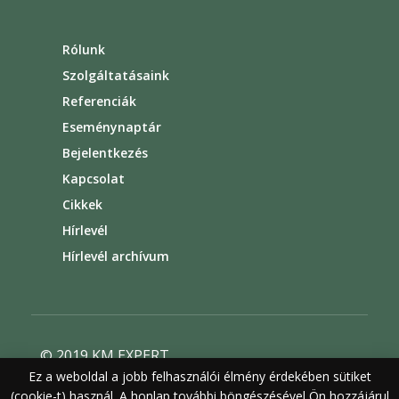
Rólunk
Szolgáltatásaink
Referenciák
Eseménynaptár
Bejelentkezés
Kapcsolat
Cikkek
Hírlevél
Hírlevél archívum
© 2019 KM EXPERT
Ez a weboldal a jobb felhasználói élmény érdekében sütiket
Általános szerződési feltételek
(cookie-t) használ. A honlap további böngészésével Ön hozzájárul