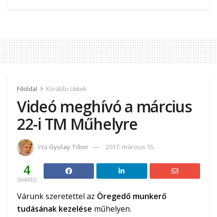
Főoldal
Korábbi cikkek
Videó meghívó a március
22-i TM Műhelyre
írta
Gyulay Tibor
2017. március 15.
4
SHARES
Várunk szeretettel az
Öregedő munkerő
tudásának kezelése
műhelyen.