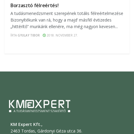
Borzasztó félreértés!
A tudásmenedzsment szerepének totális félreértelmezése
Bizonyítékunk van rá, hogy a majd’ másfél évtizedes
„hittérítő” munkánk ellenére, ma még nagyon kevesen...
ÍRTA
GYULAY TIBOR
2018. NOVEMBER 27.
KM Expert Kft.,
2463 Tordas, Gárdonyi Géza utca 36.