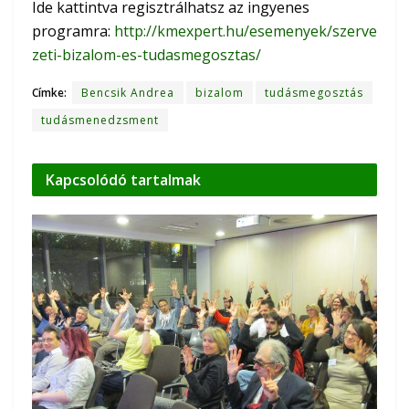
Ide kattintva regisztrálhatsz az ingyenes
programra:
http://kmexpert.hu/esemenyek/szerve
zeti-bizalom-es-tudasmegosztas/
Címke:
Bencsik Andrea
bizalom
tudásmegosztás
tudásmenedzsment
Kapcsolódó
tartalmak