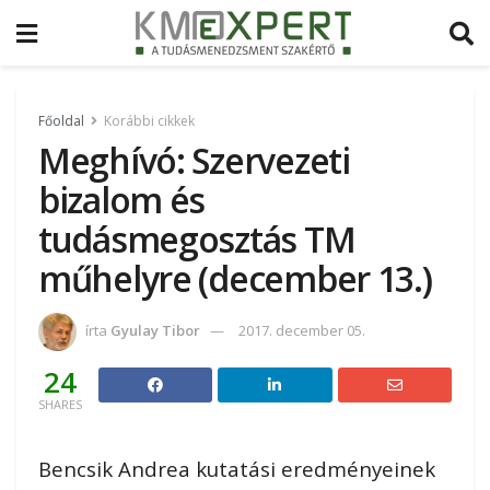
Főoldal
Korábbi cikkek
Meghívó: Szervezeti
bizalom és
tudásmegosztás TM
műhelyre (december 13.)
írta
Gyulay Tibor
2017. december 05.
24
SHARES
Bencsik Andrea kutatási eredményeinek