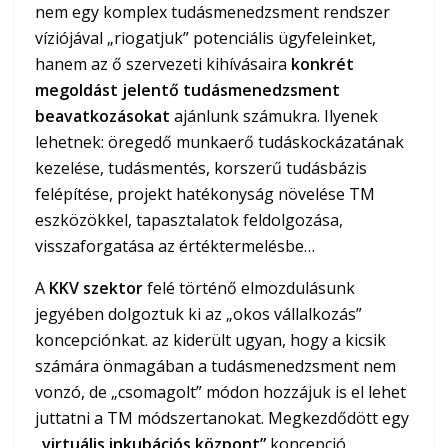
nem egy komplex tudásmenedzsment rendszer
víziójával „riogatjuk” potenciális ügyfeleinket,
hanem az ő szervezeti kihívásaira
konkrét
megoldást jelentő tudásmenedzsment
beavatkozásokat
ajánlunk számukra. Ilyenek
lehetnek: öregedő munkaerő tudáskockázatának
kezelése, tudásmentés, korszerű tudásbázis
felépítése, projekt hatékonyság növelése TM
eszközökkel, tapasztalatok feldolgozása,
visszaforgatása az értéktermelésbe…
A
KKV szektor
felé történő elmozdulásunk
jegyében dolgoztuk ki az „okos vállalkozás”
koncepciónkat. az kiderült ugyan, hogy a kicsik
számára önmagában a tudásmenedzsment nem
vonzó, de „csomagolt” módon hozzájuk is el lehet
juttatni a TM módszertanokat. Megkezdődött egy
„virtuális inkubációs központ”
koncepció