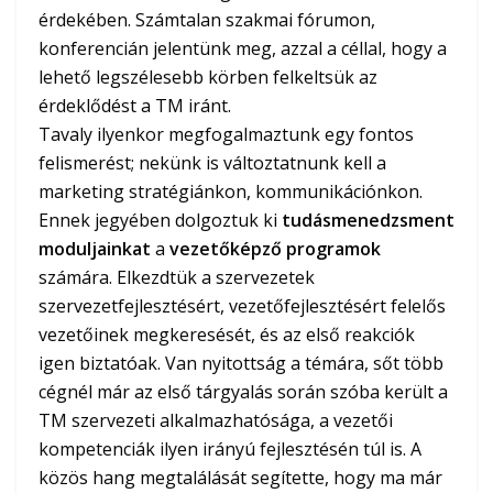
érdekében. Számtalan szakmai fórumon,
konferencián jelentünk meg, azzal a céllal, hogy a
lehető legszélesebb körben felkeltsük az
érdeklődést a TM iránt.
Tavaly ilyenkor megfogalmaztunk egy fontos
felismerést; nekünk is változtatnunk kell a
marketing stratégiánkon, kommunikációnkon.
Ennek jegyében dolgoztuk ki
tudásmenedzsment
moduljainkat
a
vezetőképző programok
számára. Elkezdtük a szervezetek
szervezetfejlesztésért, vezetőfejlesztésért felelős
vezetőinek megkeresését, és az első reakciók
igen biztatóak. Van nyitottság a témára, sőt több
cégnél már az első tárgyalás során szóba került a
TM szervezeti alkalmazhatósága, a vezetői
kompetenciák ilyen irányú fejlesztésén túl is. A
közös hang megtalálását segítette, hogy ma már