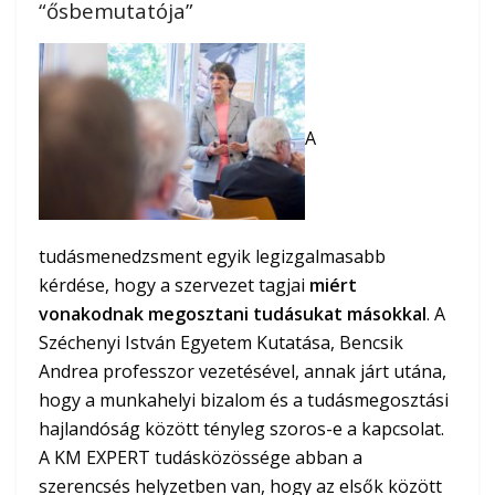
“ősbemutatója”
A
tudásmenedzsment egyik legizgalmasabb
kérdése, hogy a szervezet tagjai
miért
vonakodnak megosztani tudásukat másokkal
. A
Széchenyi István Egyetem Kutatása, Bencsik
Andrea professzor vezetésével, annak járt utána,
hogy a munkahelyi bizalom és a tudásmegosztási
hajlandóság között tényleg szoros-e a kapcsolat.
A KM EXPERT tudásközössége abban a
szerencsés helyzetben van, hogy az elsők között