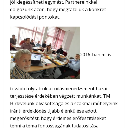
jól kiegészítheti egymást. Partnereinkkel
dolgozunk azon, hogy megtaláljuk a konkrét
kapcsolódási pontokat.
2016-ban mi is
tovább folytattuk a tudásmenedzsment hazai
terjesztése érdekében végzett munkánkat. TM
Hírlevelünk olvasottsága és a szakmai műhelyeink
iránti érdeklődés újabb élénkülése adott
megerősítést, hogy érdemes erőfeszítéseket
tenni a téma fontosságának tudatosítása