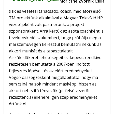
Móriczné Zvornik Csilla
(HR és vezetési tanácsadó, coach, mediátor) első
TM projektünk alkalmával a Magyar Televízió HR
vezetőjeként volt partnerünk, a projekt
szponzoraként. Arra kértük az azóta coachként is
tevékenykedő szakembert, hogy próbálja meg a
mai szemüvegén keresztül bemutatni nekünk az
akkori munkát és a tapasztalatait.
A szűk időkeret lehetőségeihez képest, rendkívül
részletesen bemutatta a 2007-ben indított
fejlesztés lépéseit és az elért eredményeket.
Végső összegzésként megállapította, hogy ma
sem csinálna sok mindent másképp, hiszen az
akkori nehezítő tényezők (pl. felső vezetői
rezisztencia) ellenére igen szép eredményeket
értünk el.