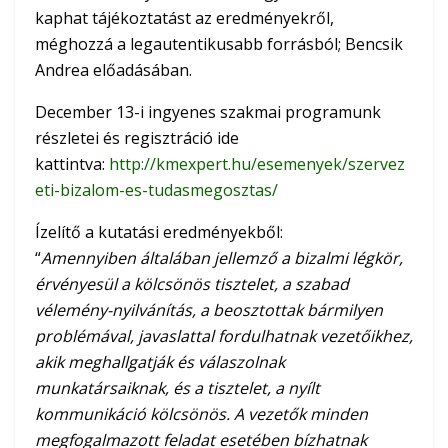
kaphat tájékoztatást az eredményekről,
méghozzá a legautentikusabb forrásból; Bencsik
Andrea előadásában.
December 13-i ingyenes szakmai programunk
részletei és regisztráció ide
kattintva:
http://kmexpert.hu/esemenyek/szervez
eti-bizalom-es-tudasmegosztas/
Ízelítő a kutatási eredményekből:
“
Amennyiben általában jellemző a bizalmi légkör,
érvényesül a kölcsönös tisztelet, a szabad
vélemény-nyilvánítás, a beosztottak bármilyen
problémával, javaslattal fordulhatnak vezetőikhez,
akik meghallgatják és válaszolnak
munkatársaiknak, és a tisztelet, a nyílt
kommunikáció kölcsönös. A vezetők minden
megfogalmazott feladat esetében bízhatnak