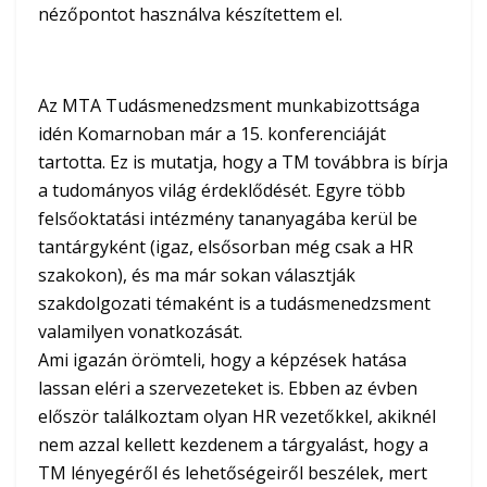
nézőpontot használva készítettem el.
Az MTA Tudásmenedzsment munkabizottsága
idén Komarnoban már a 15. konferenciáját
tartotta. Ez is mutatja, hogy a TM továbbra is bírja
a tudományos világ érdeklődését. Egyre több
felsőoktatási intézmény tananyagába kerül be
tantárgyként (igaz, elsősorban még csak a HR
szakokon), és ma már sokan választják
szakdolgozati témaként is a tudásmenedzsment
valamilyen vonatkozását.
Ami igazán örömteli, hogy a képzések hatása
lassan eléri a szervezeteket is. Ebben az évben
először találkoztam olyan HR vezetőkkel, akiknél
nem azzal kellett kezdenem a tárgyalást, hogy a
TM lényegéről és lehetőségeiről beszélek, mert