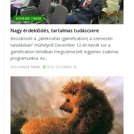
KORÁBBI CIKKEK
Nagy érdeklődés, tartalmas tudáscsere
Beszámoló a „Játékosítás (gamification) a szervezeti
tanulásban” műhelyről December 12-én került sor a
gamification témában megszervezett ingyenes szakmai
programunkra. Az...
ÍRTA
GYULAY TIBOR
2018. DECEMBER 18.