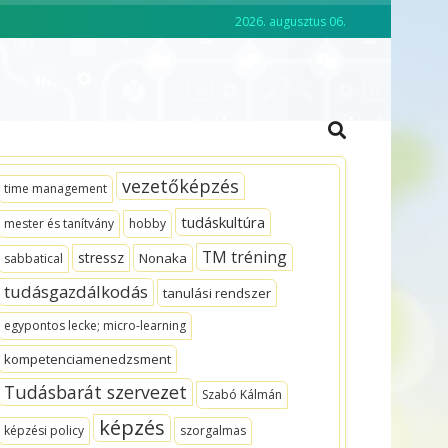
2026. augusztus 06.
CKO ACADEMY
VEZETŐKÉPZÉS
vezetőképzés
time management
tudáskultúra
mester és tanítvány
hobby
TM tréning
stressz
Nonaka
sabbatical
tudásgazdálkodás
tanulási rendszer
egypontos lecke; micro-learning
kompetenciamenedzsment
Tudásbarát szervezet
Szabó Kálmán
képzés
képzési policy
szorgalmas