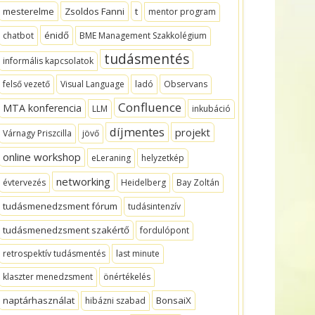
mesterelme
Zsoldos Fanni
t
mentor program
énidő
chatbot
BME Management Szakkolégium
tudásmentés
informális kapcsolatok
felső vezető
Visual Language
ladó
Observans
Confluence
MTA konferencia
LLM
inkubáció
díjmentes
projekt
Várnagy Priszcilla
jövő
online workshop
eLeraning
helyzetkép
networking
évtervezés
Heidelberg
Bay Zoltán
tudásmenedzsment fórum
tudásintenzív
tudásmenedzsment szakértő
fordulópont
retrospektív tudásmentés
last minute
klaszter menedzsment
önértékelés
naptárhasználat
BonsaiX
hibázni szabad