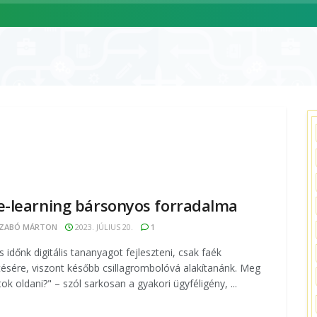
ÓLUNK
SZOLGÁLTATÁSAINK
CIKKEK
ESEMÉNYNAPTÁR
e-learning bársonyos forradalma
ZABÓ MÁRTON
2023. JÚLIUS 20.
1
s időnk digitális tananyagot fejleszteni, csak faék
tésére, viszont később csillagrombolóvá alakítanánk. Meg
tok oldani?" – szól sarkosan a gyakori ügyféligény, ...