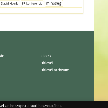
minőség
David Hyerle
PP konferencia
ár
Cikkek
s
Hírlevél
Hírlevél archívum
el Ön hozzájárul a sütik használatához.