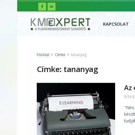
FŐOLDAL
R
KAPCSOLAT
Főoldal
Címke
tananyag
Címke:
tananyag
Az 
ÍRTA
S
"Ninc
készí
tudjá