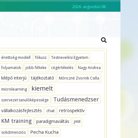
2026. augusztus 08.
CKO ACADEMY
VEZETŐKÉPZÉS
érettség modell
fókusz
Testnevelési Egyetem
folyamatok
jobb félteke
cégértékelés
Nagy Andrea
kilépő interjú
tájékoztató
Móriczné Zvornik Csilla
kiemelt
microlearning
Tudásmenedzser
szervezet tanulóképessége
retrospektív
vállalkozásfejlesztés
chat
KM training
paradigmaváltás
JAM
Pecha Kucha
sokdimenziós