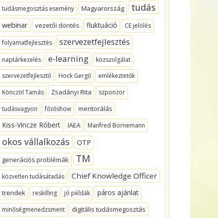
tudás
Magyarország
tudásmegosztás esemény
webinar
fluktuáció
vezetői döntés
CE jelölés
szervezetfejlesztés
folyamatfejlesztés
e-learning
naptárkezelés
közszolgálat
szervezetfejlesztő
Hock Gergő
emlékeztetők
Zsadányi Rita
Könczöl Tamás
szponzor
mentorálás
tudásvagyon
főzőshow
Kiss-Vincze Róbert
IAEA
Manfred Bornemann
okos vállalkozás
OTP
TM
generációs problémák
Chief Knowledge Officer
közvetlen tudásátadás
páros ajánlat
trendek
reskilling
jó példák
digitális tudásmegosztás
minőségmenedzsment