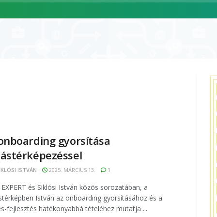
ÓLUNK
SZOLGÁLTATÁSAINK
CIKKEK
ESEMÉNYNAPTÁR
onboarding gyorsítása
ástérképezéssel
IKLÓSI ISTVÁN
2025. MÁRCIUS 13.
1
EXPERT és Siklósi István közös sorozatában, a
térképben István az onboarding gyorsításához és a
s-fejlesztés hatékonyabbá tételéhez mutatja ...