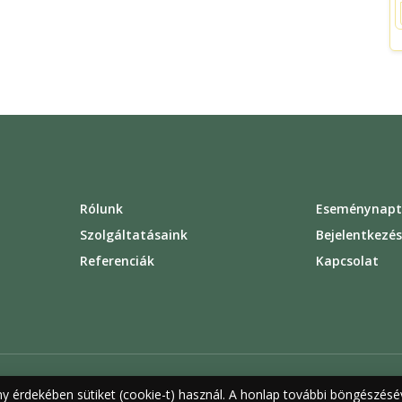
Rólunk
Eseménynapt
Szolgáltatásaink
Bejelentkezé
Referenciák
Kapcsolat
ny érdekében sütiket (cookie-t) használ. A honlap további böngészésév
rződési feltételek
Felhasználási feltételek
Adatvédelem