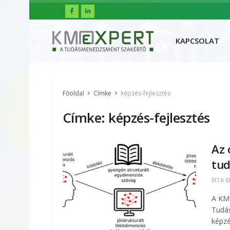
FŐOLDAL
R
KAPCSOLAT
Főoldal
Címke
képzés-fejlesztés
Címke:
képzés-fejlesztés
Az 
tud
ÍRTA
S
A KM 
Tudás
képzé