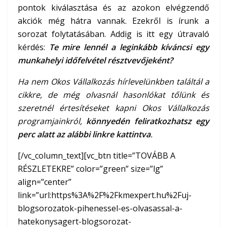
pontok kiválasztása és az azokon elvégzendő
akciók még hátra vannak. Ezekről is írunk a
sorozat folytatásában. Addig is itt egy útravaló
kérdés:
Te mire lennél a leginkább kíváncsi egy
munkahelyi időfelvétel résztvevőjeként?
Ha nem Okos Vállalkozás hírlevelünkben találtál a
cikkre, de még olvasnál hasonlókat tőlünk és
szeretnél értesítéseket kapni Okos Vállalkozás
programjainkról,
könnyedén feliratkozhatsz egy
perc alatt az alábbi linkre kattintva
.
[/vc_column_text][vc_btn title=”TOVÁBB A
RÉSZLETEKRE” color=”green” size=”lg”
align=”center”
link=”url:https%3A%2F%2Fkmexpert.hu%2Fuj-
blogsorozatok-pihenessel-es-olvasassal-a-
hatekonysagert-blogsorozat-