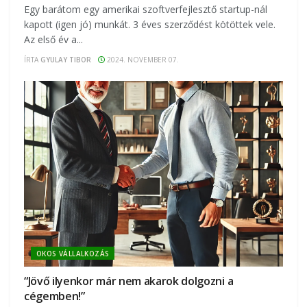
Egy barátom egy amerikai szoftverfejlesztő startup-nál
kapott (igen jó) munkát. 3 éves szerződést kötöttek vele.
Az első év a...
ÍRTA
GYULAY TIBOR
2024. NOVEMBER 07.
OKOS VÁLLALKOZÁS
“Jövő ilyenkor már nem akarok dolgozni a
cégemben!”