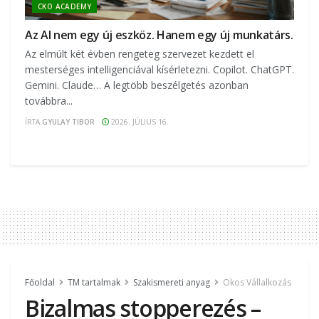
CKO ACADEMY
Az AI nem egy új eszköz. Hanem egy új munkatárs.
Az elmúlt két évben rengeteg szervezet kezdett el
mesterséges intelligenciával kísérletezni. Copilot. ChatGPT.
Gemini. Claude… A legtöbb beszélgetés azonban
továbbra...
ÍRTA
GYULAY TIBOR
2026. JÚLIUS 16.
Főoldal
TM tartalmak
Szakismereti anyag
Okos Vállalkozás
Bizalmas stopperezés –