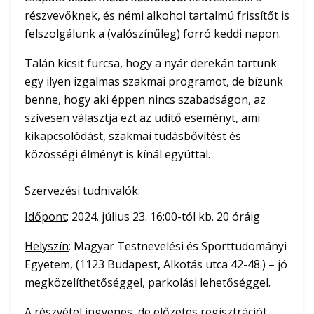
részvevőknek, és némi alkohol tartalmú frissítőt is
felszolgálunk a (valószínűleg) forró keddi napon.
Talán kicsit furcsa, hogy a nyár derekán tartunk
egy ilyen izgalmas szakmai programot, de bízunk
benne, hogy aki éppen nincs szabadságon, az
szívesen választja ezt az üdítő eseményt, ami
kikapcsolódást, szakmai tudásbővítést és
közösségi élményt is kínál egyúttal.
Szervezési tudnivalók:
Időpont
: 2024. július 23. 16:00-tól kb. 20 óráig
Helyszín
: Magyar Testnevelési és Sporttudományi
Egyetem, (1123 Budapest, Alkotás utca 42-48.) – jó
megközelíthetőséggel, parkolási lehetőséggel.
A részvétel ingyenes, de előzetes regisztrációt