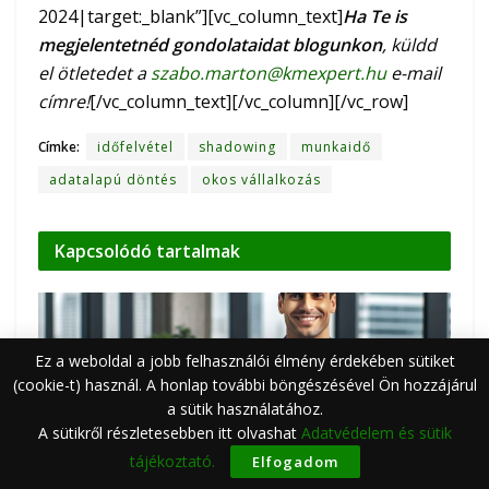
2024|target:_blank”][vc_column_text]
Ha Te is
megjelentetnéd gondolataidat blogunkon
, küldd
el ötletedet a
szabo.marton@kmexpert.hu
e-mail
címre!
[/vc_column_text][/vc_column][/vc_row]
Címke:
időfelvétel
shadowing
munkaidő
adatalapú döntés
okos vállalkozás
Kapcsolódó
tartalmak
Ez a weboldal a jobb felhasználói élmény érdekében sütiket
(cookie-t) használ. A honlap további böngészésével Ön hozzájárul
a sütik használatához.
A sütikről részletesebben itt olvashat
Adatvédelem és sütik
tájékoztató.
Elfogadom