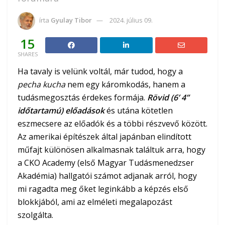
írta
Gyulay Tibor
2024. július 09.
15
SHARES
Ha tavaly is velünk voltál, már tudod, hogy a
pecha kucha
nem egy káromkodás, hanem a
tudásmegosztás érdekes formája.
Rövid (6’ 4”
időtartamú) előadások
és utána kötetlen
eszmecsere az előadók és a többi részvevő között.
Az amerikai építészek által japánban elindított
műfajt különösen alkalmasnak találtuk arra, hogy
a CKO Academy (első Magyar Tudásmenedzser
Akadémia) hallgatói számot adjanak arról, hogy
mi ragadta meg őket leginkább a képzés első
blokkjából, ami az elméleti megalapozást
szolgálta.