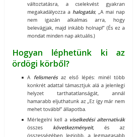
változtatásra, a cselekvést gyakran
megakadályozza a
halogatás
; „A mai nap
nem igazán alkalmas arra, hogy
belevágjak, majd inkább holnap!” (És ez a
mondat minden nap aktuális.)
Hogyan léphetünk ki az
ördögi körből?
A
felismerés
az első lépés: minél több
konkrét adattal támasztjuk alá a jelenlegi
helyzet tarthatatlanságát, annál
hamarabb eljuthatunk az „Ez így már nem
mehet tovább!” állapotba.
Mérlegelni kell a
viselkedési alternatívák
összes
következményeit
, és az
összességében legjobb, a legmagasabb