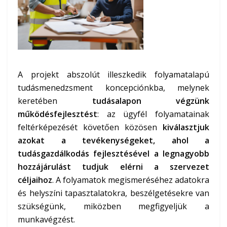
A projekt abszolút illeszkedik folyamatalapú
tudásmenedzsment koncepciónkba, melynek
keretében
tudásalapon végzünk
működésfejlesztést
: az ügyfél folyamatainak
feltérképezését követően közösen
kiválasztjuk
azokat a tevékenységeket, ahol a
tudásgazdálkodás fejlesztésével a legnagyobb
hozzájárulást tudjuk elérni a szervezet
céljaihoz
. A folyamatok megismeréséhez adatokra
és helyszíni tapasztalatokra, beszélgetésekre van
szükségünk, miközben megfigyeljük a
munkavégzést.