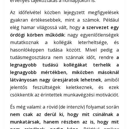
érvényes tájékoztatás a honlapjukon is.
Az időfelvétel közben lejegyzett megfigyelések
gyakran értékesebbek, mint a számok. Például
elég hamar világossá vált, hogy
a szervezet egy
ördögi körben működik
: nagy egyenlőtlenségek
mutatkoznak a kollégák leterheltsége, és
hasonlóképpen tudása között. Mivel pedig a
tudásmegosztásra nem szánnak időt, rendre
a
legnagyobb tudású kollégákat terhelik a
legnagyobb mértékben, miközben másoknál
látványosan nagy üresjáratok lehetnek
, amiből
jelentős feszültségek keletkeznek, és ezek
csökkentik az érintettek munkavégzési motivációt.
És még valami: a rövid (de intenzív) folyamat során
nem csak az derül ki, hogy mit csinálnak a
munkatársak, hanem részben az is, hogy mit