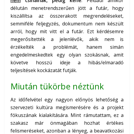
nem
csinálnak, pedig kéne
. Például amikor
délután menetrendszerűen jött a futár, hogy
kiszállítsa az összerakott megrendeléseket,
semmiféle feljegyzés, dokumentum nem készült
arról, hogy mit vitt el a futár. Ezt kérdésemre
megerősítették a jelenlévők, akik nem is
érzékelték a problémát, hanem simán
engedelmeskedtek egy olyan szokásnak, amit
követve hosszú ideje a hibás/elmaradó
teljesítések kockázatát futják.
Miután tükörbe néztünk
Az időfelvétel egy nagyon előnyös lehetőség a
szervezeti kultúra megismerésére és a projekt
fókuszának kialakítására. Mint rámutattam, ez a
szakasz már önmagában hozhat értékes
felismeréseket, azonban a lényeg, a beavatkozási