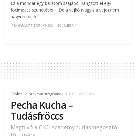
Ez a mondat egy barátom szájából hangzott el egy
focimeccs szünetében. „De a vejkó (vagyis a veje) nem
nagyon hajlik...
ÍRTA
GYULAY TIBOR
2024. NOVEMBER 14.
Főoldal
Szakmai programok
CKO ACADEMY
Pecha Kucha –
Tudásfröccs
Meghívó a CKO Academy tudásmegosztó
fórumára