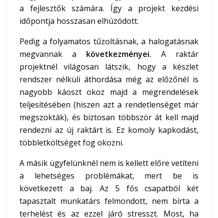
a fejlesztők számára. Így a projekt kezdési
időpontja hosszasan elhúzódott.
Pedig a folyamatos tűzoltásnak, a halogatásnak
megvannak a
következményei.
A raktár
projektnél világosan látszik, hogy a készlet
rendszer nélküli áthordása még az előzőnél is
nagyobb káoszt okoz majd a megrendelések
teljesítésében (hiszen azt a rendetlenséget már
megszokták), és biztosan többször át kell majd
rendezni az új raktárt is. Ez komoly kapkodást,
többletköltséget fog okozni.
A másik ügyfelünknél nem is kellett előre vetíteni
a lehetséges problémákat, mert be is
következett a baj. Az 5 fős csapatból két
tapasztalt munkatárs felmondott, nem bírta a
terhelést és az ezzel járó stresszt. Most, ha