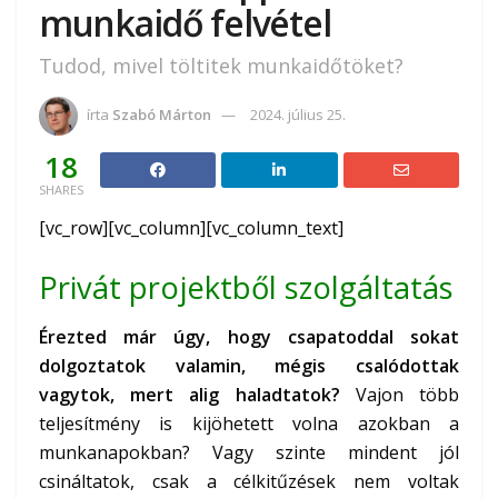
munkaidő felvétel
Tudod, mivel töltitek munkaidőtöket?
írta
Szabó Márton
2024. július 25.
18
SHARES
[vc_row][vc_column][vc_column_text]
Privát projektből szolgáltatás
Érezted már úgy, hogy csapatoddal sokat
dolgoztatok valamin, mégis csalódottak
vagytok, mert alig haladtatok?
Vajon több
teljesítmény is kijöhetett volna azokban a
munkanapokban? Vagy szinte mindent jól
csináltatok, csak a célkitűzések nem voltak