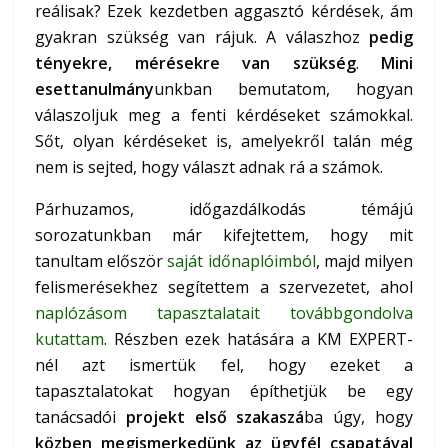
reálisak? Ezek kezdetben aggasztó kérdések, ám
gyakran szükség van rájuk. A válaszhoz
pedig
tényekre, mérésekre van szükség
.
Mini
esettanulmány
unkban bemutatom, hogyan
válaszoljuk meg a fenti kérdéseket számokkal.
Sőt, olyan kérdéseket is, amelyekről talán még
nem is sejted, hogy választ adnak rá a számok.
Párhuzamos, időgazdálkodás témájú
sorozatunkban már kifejtettem, hogy mit
tanultam először
saját időnaplóimból
, majd milyen
felismerésekhez segítettem a szervezetet, ahol
naplózásom tapasztalatait továbbgondolva
kutattam
. Részben ezek hatására a KM EXPERT-
nél azt ismertük fel, hogy ezeket a
tapasztalatokat hogyan építhetjük be egy
tanácsadói
projekt első szakaszá
ba úgy, hogy
közben megismerkedünk az ügyfél csapatával