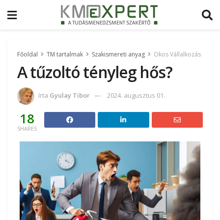
Főoldal
TM tartalmak
Szakismereti anyag
Okos Vállalkozás
A tűzoltó tényleg hős?
írta
Gyulay Tibor
2024. augusztus 01.
18
SHARES