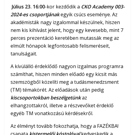
Július 23. 16:00
-kor kezdődik a
CKO Academy 003-
2024-es csoportjának
egyik csúcs eseménye. Az
akadémisták nagy izgalommal készülnek, hiszen
nem kis kihívást jelent, hogy egy kevesebb, mint 7
perces prezentáció keretében mutassák meg az
elmúlt hónapok legfontosabb felismeréseit,
tanulságait.
A kívülálló érdeklődő nagyon izgalmas programra
számíthat, hiszen minden előadó egy kicsit más
szemszögből közelíti meg a tudásmenedzsment
(TM) témakörét. Az előadások után pedig
kiscsoportokban beszélgetünk
az
elhangzottakról, illetve a részvevőket érdeklő
egyéb TM vonatkozású kérdésekről.
Az élményt tovább fokozhatja, hogy a FAZÉKBA!
csapata
kistermelői kóstolóval
kedveskedik a