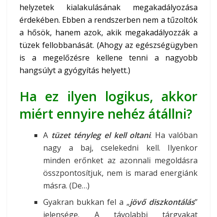
helyzetek kialakulásának megakadályozása
érdekében. Ebben a rendszerben nem a tűzoltók
a hősök, hanem azok, akik megakadályozzák a
tüzek fellobbanását. (Ahogy az egészségügyben
is a megelőzésre kellene tenni a nagyobb
hangsúlyt a gyógyítás helyett.)
Ha ez ilyen logikus, akkor
miért ennyire nehéz átállni?
A
tüzet tényleg el kell oltani
. Ha valóban
nagy a baj, cselekedni kell. Ilyenkor
minden erőnket az azonnali megoldásra
összpontosítjuk, nem is marad energiánk
másra. (De…)
Gyakran bukkan fel a „
jövő diszkontálás
”
jelensége. A távolabbi tárgyakat