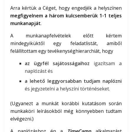
Arra kértük a Céget, hogy engedjék a helyszínen
megfigyelnem a három kulcsemberük 1-1 teljes
munkanapját
.
A munkanapfelvételek előtt kértem
mindegyiküktől egy feladatlistát, amiből
felállítottam egy tevékenységhierarchiát, hogy
az ügyfél sajátosságaihoz
igazítsam a
naplózást és
a lehető leggyorsabban tudjam naplózni
és jegyzetelni a helyszíni történéseket.
(Ugyanezt a munkát korábbi kutatásom során
munkaköri leírásokból még könnyebben tudtam
elvégezni.)
A naplózáshoz én a
TimeCamp
alkalmazást