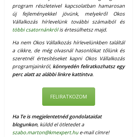
program részleteivel kapcsolatban hamarosan
új fejleményekkel jövünk, melyekről Okos
Vállalkozás hírlevelünk további számaiból és
többi csatornánkról
is értesülhetsz majd.
Ha nem Okos Vállalkozás hírlevelünkben találtál
a cikkre, de még olvasnál hasonlókat tőlünk és
szeretnél értesítéseket kapni Okos Vállalkozás
programjainkról,
könnyedén feliratkozhatsz egy
perc alatt az alábbi linkre kattintva
.
FELIRATKOZOM
Ha Te is megjelentetnéd gondolataidat
blogunkon
, küldd el ötletedet a
szabo.marton@kmexpert.hu
e-mail címre!