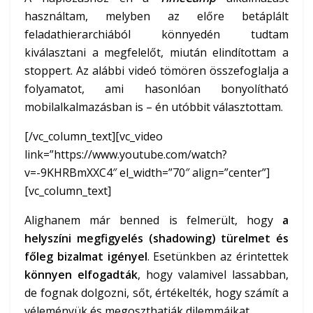
használtam, melyben az előre betáplált
feladathierarchiából könnyedén tudtam
kiválasztani a megfelelőt, miután elindítottam a
stoppert. Az alábbi videó tömören összefoglalja a
folyamatot, ami hasonlóan bonyolítható
mobilalkalmazásban is – én utóbbit választottam.
[/vc_column_text][vc_video
link=”https://www.youtube.com/watch?
v=-9KHRBmXXC4″ el_width=”70″ align=”center”]
[vc_column_text]
Alighanem már benned is felmerült, hogy
a
helyszíni megfigyelés (shadowing) türelmet és
főleg bizalmat igényel
. Esetünkben az érintettek
könnyen elfogadták
, hogy valamivel lassabban,
de fognak dolgozni, sőt, értékelték, hogy számít a
véleményük és megoszthatják dilemmáikat.