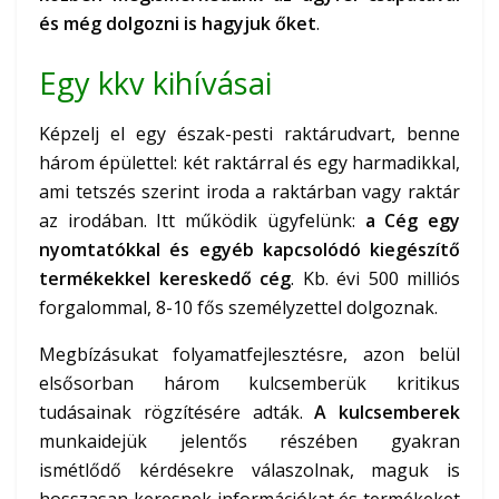
és még dolgozni is hagyjuk őket
.
Egy kkv kihívásai
Képzelj el egy észak-pesti raktárudvart, benne
három épülettel: két raktárral és egy harmadikkal,
ami tetszés szerint iroda a raktárban vagy raktár
az irodában. Itt működik ügyfelünk:
a Cég egy
nyomtatókkal és egyéb kapcsolódó kiegészítő
termékekkel kereskedő cég
. Kb. évi 500 milliós
forgalommal, 8-10 fős személyzettel dolgoznak.
Megbízásukat folyamatfejlesztésre, azon belül
elsősorban három kulcsemberük kritikus
tudásainak rögzítésére adták.
A kulcsemberek
munkaidejük jelentős részében gyakran
ismétlődő kérdésekre válaszolnak, maguk is
hosszasan keresnek információkat és termékeket