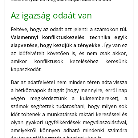
Az igazság odaát van
Feltéve, hogy az odaát azt jelenti: a számokon túl
.
Valamennyi konfliktuskezelési technika egyik
alapvetése, hogy kezdjük a tényekkel.
Így van ez
az időfelvételt követően is, és nem csak akkor,
amikor konfliktusok kezeléséhez keresünk
kapaszkodót.
Bár az adatfelvétel nem minden téren adta vissza
a hétköznapok átlagát (hogy mennyire, erről nap
végén megkérdeztünk a kulcsembereket), a
számok segítettek tudatosítani, hogy milyen sok
időt töltenek a munkatársak raktári kereséssel és
olyan gyakori ügyfélkérdések megválaszolásával,
amelyekről könnyen adható mindenki számára