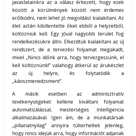
javaslatainkra az a válasz érkezett, hogy ezek
között a körülmények között nem érdemes
erőlködni, nem lehet jó megoldást kialakítani. Az
élet aztán kibillentette őket ebből a helyzetből,
költözniük kell. Egy jóval nagyobb terület fog
rendelkezésükre állni. Elkezdtük kialakítani az új
rendszert, de a tervezési folyamat megakadt,
mivel „Nincs időnk arra, hogy tervezgessünk, el
kell költöznünk!” valahogy átkerül az árukészlet
az új helyre, és folytatódik a
„káoszmenedzsment”.
A másik esetben az adminisztratív
tevékenységeket kellene kiváltani folyamat
automatizálással, mesterséges intelligencia
alkalmazásával. Igen ám, de a munkatársak
„pillanatnyilag” annyira túlterheltek jelenleg,
hogy nincs idejük arra, hogy információt adjanak