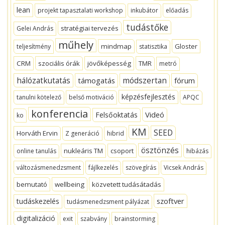
lean
projekt tapasztalati workshop
inkubátor
előadás
tudástőke
stratégiai tervezés
Gelei András
műhely
mindmap
Gloster
teljesítmény
statisztika
CRM
szociális órák
jövőképesség
TMR
metró
hálózatkutatás
módszertan
támogatás
fórum
képzésfejlesztés
tanulni kötelező
belső motiváció
APQC
konferencia
Videó
Felsőoktatás
ko
KM
SEED
Horváth Ervin
Z generáció
hibrid
ösztönzés
nukleáris TM
csoport
online tanulás
hibázás
változásmenedzsment
fájlkezelés
szövegírás
Vicsek András
bemutató
wellbeing
közvetett tudásátadás
szoftver
tudáskezelés
tudásmenedzsment pályázat
digitalizáció
exit
szabvány
brainstorming