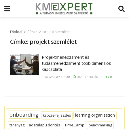
Főoldal
Címke
projekt szemlélet
Címke:
projekt szemlélet
Projektmenedzsment és
tudásmenedzsment több dimenziós
kapcsolata
ÍRTA
GYULAY TIBOR
2021. FEBRUÁR 18.
0
onboarding
learning organization
képzés-fejlesztés
adatalapú döntés
TimeCamp
tananyag
benchmarking