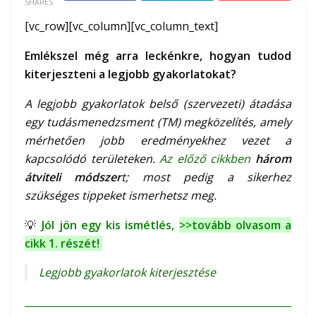
SHARES
[vc_row][vc_column][vc_column_text]
Emlékszel még arra leckénkre, hogyan tudod
kiterjeszteni a legjobb gyakorlatokat?
A legjobb gyakorlatok belső (szervezeti) átadása
egy tudásmenedzsment (TM) megközelítés, amely
mérhetően jobb eredményekhez vezet a
kapcsolódó területeken.
Az előző cikkben
három
átviteli módszer
t; most pedig a sikerhez
szükséges tippeket ismerhetsz meg.
💡
Jól jön egy kis ismétlés,
>>
tovább olvasom a
cikk 1. részét!
Legjobb gyakorlatok kiterjesztése
______________________________________________________