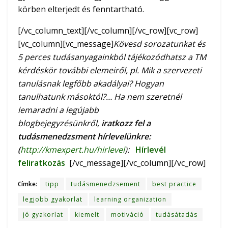
körben elterjedt és fenntartható.
[/vc_column_text][/vc_column][/vc_row][vc_row]
[vc_column][vc_message]
Kövesd sorozatunkat és
5 perces tudásanyagainkból tájékozódhatsz a TM
kérdéskör további elemeiről, pl. Mik a szervezeti
tanulásnak legfőbb akadályai? Hogyan
tanulhatunk másoktól?… H
a nem szeretnél
lemaradni a legújabb
blogbejegyzésünkről,
iratkozz fel a
tudásmenedzsment hírlevelünkre:
(
http://kmexpert.hu/hirlevel
):
Hírlevél
feliratkozás
[/vc_message][/vc_column][/vc_row]
Címke:
tipp
tudásmenedzsement
best practice
legjobb gyakorlat
learning organization
jó gyakorlat
kiemelt
motiváció
tudásátadás