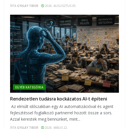
ÍRTA
GYULAY TIBOR
2026. AUGUSZTUS 05.
EGYÉB KATEGÓRIA
Rendezetlen tudásra kockázatos AI-t építeni
Az elmúlt időszakban egy AI automatizációval és agent
fejlesztéssel foglalkozó partnerrel hozott össze a sors.
Azzal kerestek meg bennünket, mint...
ÍRTA
GYULAY TIBOR
2026. MÁJUS 22.