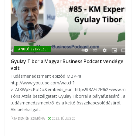
TANULÓ SZERVEZET
Gyulay Tibor a Magyar Business Podcast vendége
volt
Tudásmenedzsment epizód MBP-n!
http://www.youtube.com/watch?
v=Af8WpFcPoDo&embeds_euri=https%3A%2F%2Fwww.magyarbu
Fóris Attila beszélgetett Gyulay Tiborral a pályafutásáról, a
tudásmenedzsmentről és a kettő összekapcsolódásáról.
Aki belehallgat...
ÍRTA
DEMJÉN SZIMÓNA
2023. JÚLIUS 20.