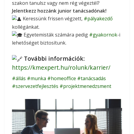
szakon tanulsz vagy nem rég végeztél?
Jelentkezz hozzánk junior tanácsadónak!
Keressünk frissen végzett,
#pályakezdő
kollégánkat.
Egyetemisták számára pedig
#gyakornok
-i
lehetőséget biztosítunk.
További információk:
https://kmexpert.hu/rolunk/karrier/
#állás
#munka
#homeoffice
#tanácsadás
#szervezetfejlesztés
#projektmenedzsment