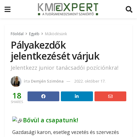
Főoldal
Egyéb
Működésünk
Pályakezdők
jelentkezését várjuk
Jelentkezz junior tanácsadói pozíciónkra!
írta
Demjén Szimóna
2022. október 17.
18
SHARES
Bővül a csapatunk!
Gazdasági karon, esetleg vezetés és szervezés