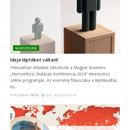
MŰKÖDÉSÜNK
Ideje léptéket váltani!
Februárban előadást tartottunk a Magyar Business
„Nemzetközi Skálázás Konferencia 2024” elnevezésű
online programján. Az esemény fókuszába a léptékváltás
és...
ÍRTA
GYULAY TIBOR
2025. AUGUSZTUS 04.