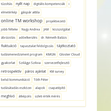
nyílt nap
tűzoltás
digitális kompetenciák
i
gáspár attila
elmetérkép
online TM workshop
projektvezető
jobb félteke
Nagy Andrea
JAM
közszolgálat
ábrázolás
adóelkerülés
dr. Németh Balázs
fluktuáció
tájékoztató
tapasztalat feldolgozás
KMGN
Gloster Cloud
tudásmenedzsment program
gyakorlat
Szilágyi Szilvia
szervezetfejlesztő
retrospektív
páros ajánlat
KM survey
belső kommunikáció
Tóth Péter
tudásátadás eszközei
alapok
csapatépítő
meghívó
átképzés
üzleti érték mérés