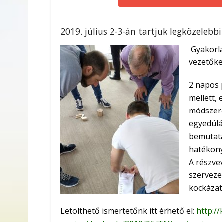
2019. július 2-3-án tartjuk legközele
Gyakorla
vezetőke
2 napos 
mellett,
módszere
egyedülá
bemutatá
hatékony
A részve
szerveze
kockázato
Letölthető ismertetőnk itt érhető el:
http:/