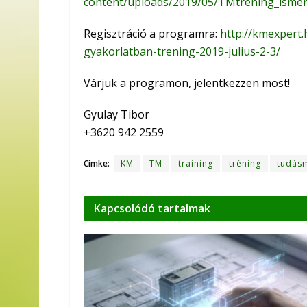
content/uploads/2019/05/TMtrening_isme
Regisztráció a programra:
http://kmexper
gyakorlatban-trening-2019-julius-2-3/
Várjuk a programon, jelentkezzen most!
Gyulay Tibor
+3620 942 2559
Címke:
KM
TM
training
tréning
tudás
Kapcsolódó
tartalmak