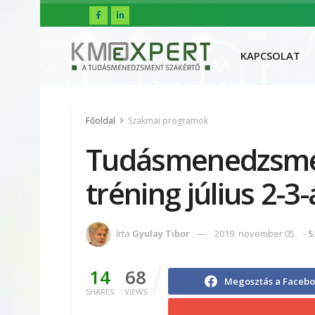
FŐOLDAL
R
KAPCSOLAT
Főoldal
Szakmai programok
Tudásmenedzsmen
tréning július 2-3
írta
Gyulay Tibor
2019. november 05.
-
S
14
68
Megosztás a Faceb
SHARES
VIEWS