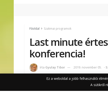
Főoldal
Szakmai programok
Last minute érte
konferencia!
írta
Gyulay Tibor
2019. november 05.
-
S
Ez a weboldal a jobb felhasználói élmé
99
471
Megosztás a Face
A sütikről 
SHARES
VIEWS