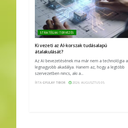
STRATÉGIAI TERVEZÉS
Ki vezeti az AI-korszak tudásalapú
átalakulását?
Az AI bevezetésének ma már nem a technológia a
legnagyobb akadálya. Hanem az, hogy a legtöbb
szervezetben nincs, aki a...
ÍRTA
GYULAY TIBOR
2026. AUGUSZTUS 05.