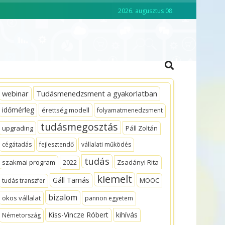
2026. augusztus 08.
CKO ACADEMY
VEZETŐKÉPZÉS
webinar
Tudásmenedzsment a gyakorlatban
időmérleg
érettség modell
folyamatmenedzsment
tudásmegosztás
upgrading
Páll Zoltán
cégátadás
fejlesztendő
vállalati működés
tudás
szakmai program
Zsadányi Rita
2022
kiemelt
Gáll Tamás
MOOC
tudás transzfer
bizalom
okos vállalat
pannon egyetem
Kiss-Vincze Róbert
kihívás
Németország