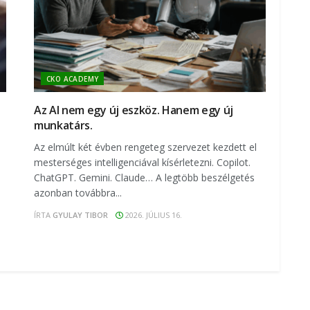
CKO ACADEMY
Az AI nem egy új eszköz. Hanem egy új
munkatárs.
Az elmúlt két évben rengeteg szervezet kezdett el
mesterséges intelligenciával kísérletezni. Copilot.
ChatGPT. Gemini. Claude… A legtöbb beszélgetés
azonban továbbra...
ÍRTA
GYULAY TIBOR
2026. JÚLIUS 16.