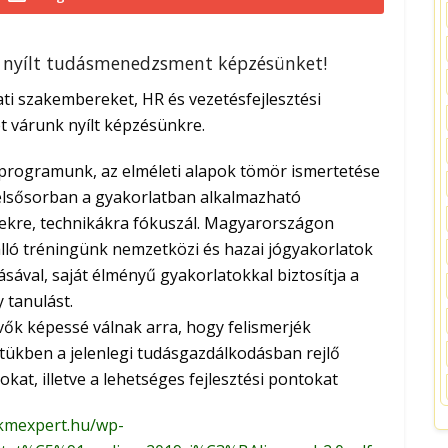
bbi nyílt tudásmenedzsment képzésünket!
ti szakembereket, HR és vezetésfejlesztési
t várunk nyílt képzésünkre.
programunk, az elméleti alapok tömör ismertetése
 elsősorban a gyakorlatban alkalmazható
kre, technikákra fókuszál. Magyarországon
lló tréningünk nemzetközi és hazai jógyakorlatok
sával, saját élményű gyakorlatokkal biztosítja a
 tanulást.
vők képessé válnak arra, hogy felismerjék
tükben a jelenlegi tudásgazdálkodásban rejlő
kat, illetve a lehetséges fejlesztési pontokat
/kmexpert.hu/wp-