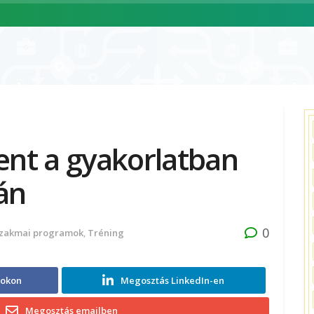
ÓLUNK
SZOLGÁLTATÁSAINK
CIKKEK
ESEMÉNYNAPTÁR
t a gyakorlatban
-án
0
zakmai programok
,
Tréning
ookon
Megosztás LinkedIn-en
Megosztás emailben