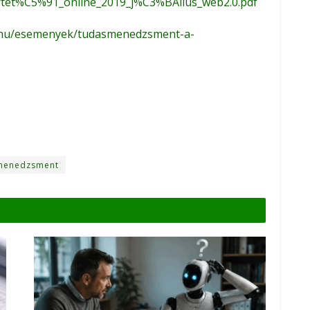
rtet%C5%91_online_2019_j%C3%BAlius_web2.0.pdf
t.hu/esemenyek/tudasmenedzsment-a-
menedzsment