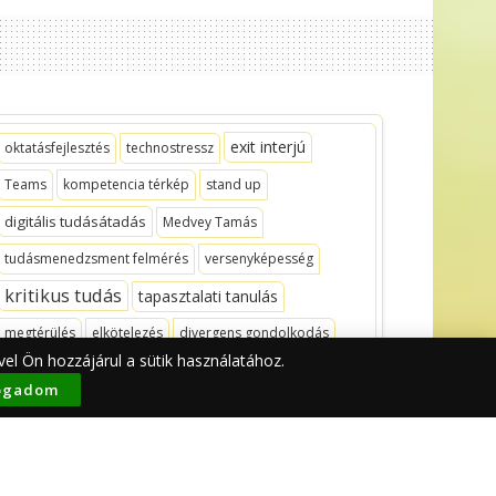
exit interjú
oktatásfejlesztés
technostressz
Teams
kompetencia térkép
stand up
digitális tudásátadás
Medvey Tamás
tudásmenedzsment felmérés
versenyképesség
kritikus tudás
tapasztalati tanulás
megtérülés
elkötelezés
divergens gondolkodás
el Ön hozzájárul a sütik használatához.
SECI
Dr. Kiss Ferenc
blogsorozat
fogadom
Learnitect Design
kiváló szervezet
időnapló
igény
rejtett tudás
információ
vezető utánpótlás
TM műhely
Kiválóságért Egyesület