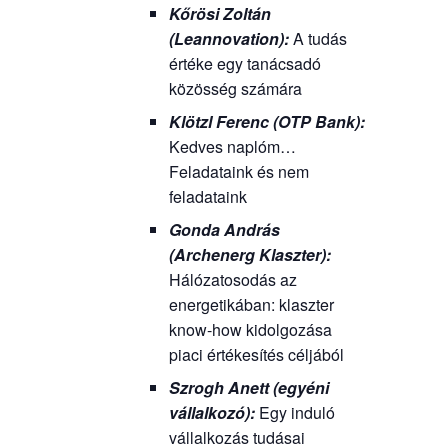
Kőrösi Zoltán
(Leannovation):
A tudás
értéke egy tanácsadó
közösség számára
Klötzl Ferenc (OTP Bank):
Kedves naplóm…
Feladataink és nem
feladataink
Gonda András
(Archenerg Klaszter):
Hálózatosodás az
energetikában: klaszter
know-how kidolgozása
piaci értékesítés céljából
Szrogh Anett (egyéni
vállalkozó):
Egy induló
vállalkozás tudásai