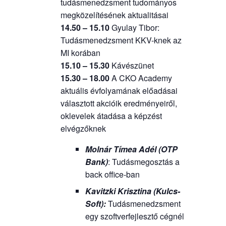
tudásmenedzsment tudományos
megközelítésének aktualitásai
14.50 – 15.10
Gyulay Tibor:
Tudásmenedzsment KKV-knek az
MI korában
15.10 – 15.30
Kávészünet
15.30 – 18.00
A CKO Academy
aktuális évfolyamának előadásai
választott akcióik eredményeiről,
oklevelek átadása a képzést
elvégzőknek
Molnár Tímea Adél (OTP
Bank)
: Tudásmegosztás a
back office-ban
Kavitzki Krisztina (Kulcs-
Soft):
Tudásmenedzsment
egy szoftverfejlesztő cégnél