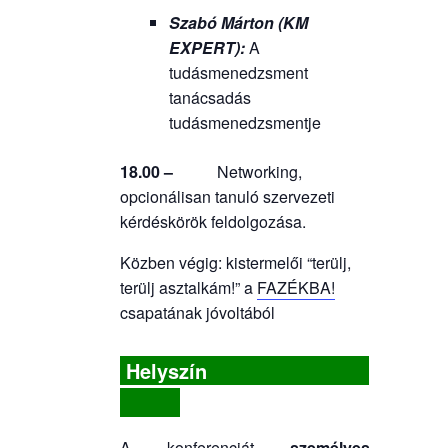
Szabó Márton (KM
EXPERT):
A
tudásmenedzsment
tanácsadás
tudásmenedzsmentje
18.00 –
Networking,
opcionálisan tanuló szervezeti
kérdéskörök feldolgozása.
Közben végig: kistermelői “terülj,
terülj asztalkám!” a
FAZÉKBA!
csapatának jóvoltából
Helyszín
A konferenciát
személyes