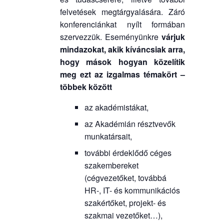
felvetések megtárgyalására. Záró
konferenciánkat nyílt formában
szervezzük. Eseményünkre
várjuk
mindazokat, akik kíváncsiak arra,
hogy mások hogyan közelítik
meg ezt az izgalmas témakört –
többek között
az akadémistákat,
az Akadémián résztvevők
munkatársait,
további érdeklődő céges
szakembereket
(cégvezetőket, továbbá
HR-, IT- és kommunikációs
szakértőket, projekt- és
szakmai vezetőket…),