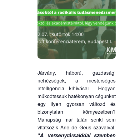
olyan (cég)vezetőkkel,
specialistákkal beszélgetnél,
akik jelenleg TM jellegű
beavatkozásokban
szereznek tapasztalatot.
kíváncsi vagy, hogyan válhat
valaki tudásmenedzserré és
sajátíthat el egy olyan
szerepkört, ami ma még sok
Járvány, háború, gazdasági
magyar szervezetnél sci-fi-
nehézségek, a mesterséges
nek hangzik, ám máshol már
intelligencia kihívásai… Hogyan
teljes embert igénylő
működtessük hatékonyan cégünket
munkakör.
egy ilyen gyorsan változó és
bizonytalan környezetben?
Kérdezd személyesen
Manapság már talán senki sem
jelenlegi akademistáinkat,
vitatkozik Arie de Geus szavaival:
az Akadémia alumni tagjait
“
A versenytársaiddal szemben
és tanácsadóinkat kellemes