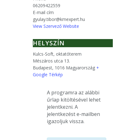
06209422559
E-mail cím
gyulay.tibor@kmexpert.hu
View Szervező Website
HELYSZÍN
Kulcs-Soft, oktatóterem
Mészáros utca 13.
Budapest
,
1016
Magyarország
+
Google Térkép
A programra az alábbi
űrlap kitöltésével lehet
jelentkezni.
A
jelentkezést e-mailben
igazoljuk vissza.