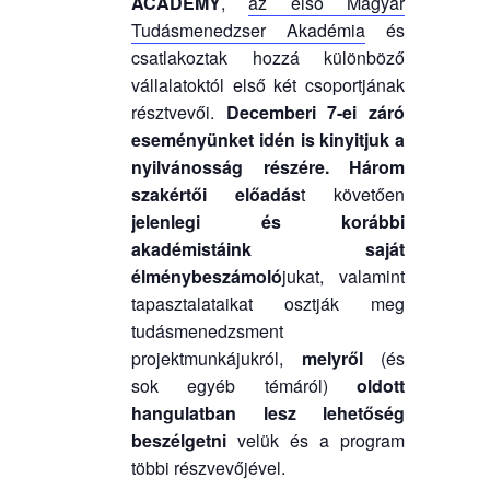
ACADEMY
,
az első Magyar
Tudásmenedzser Akadémia
és
csatlakoztak hozzá különböző
vállalatoktól első két csoportjának
résztvevői.
Decemberi 7-ei záró
eseményünket idén is kinyitjuk a
nyilvánosság részére.
Három
szakértői előadás
t követően
jelenlegi és korábbi
akadémistáink saját
élménybeszámoló
jukat, valamint
tapasztalataikat osztják meg
tudásmenedzsment
projektmunkájukról,
melyről
(és
sok egyéb témáról)
oldott
hangulatban lesz lehetőség
beszélgetni
velük és a program
többi részvevőjével.