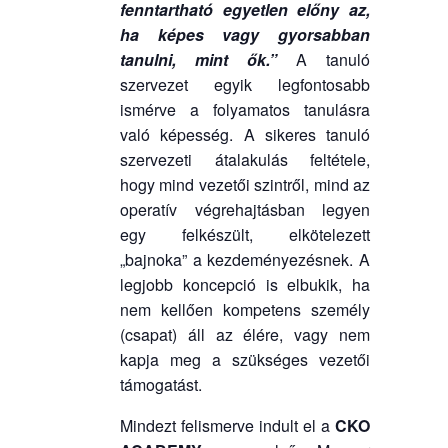
fenntartható egyetlen előny az,
környezetben, finomságok
ha képes vagy gyorsabban
és frissítők kíséretében!
tanulni, mint ők.”
A tanuló
szervezet egyik legfontosabb
ismérve a folyamatos tanulásra
való képesség. A sikeres tanuló
szervezeti átalakulás feltétele,
hogy mind vezetői szintről, mind az
operatív végrehajtásban legyen
egy felkészült, elkötelezett
„bajnoka” a kezdeményezésnek. A
legjobb koncepció is elbukik, ha
nem kellően kompetens személy
(csapat) áll az élére, vagy nem
kapja meg a szükséges vezetői
támogatást.
Mindezt felismerve indult el a
CKO