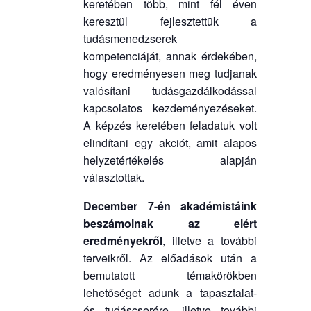
keretében több, mint fél éven
keresztül fejlesztettük a
tudásmenedzserek
kompetenciáját, annak érdekében,
hogy eredményesen meg tudjanak
valósítani tudásgazdálkodással
kapcsolatos kezdeményezéseket.
A képzés keretében feladatuk volt
elindítani egy akciót, amit alapos
helyzetértékelés alapján
választottak.
December 7-én
akadémistáink
beszámolnak az elért
eredményekről
, illetve a további
terveikről. Az előadások után a
bemutatott témakörökben
lehetőséget adunk a tapasztalat-
és tudáscserére, illetve további