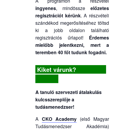
A programon a részvétel
ingyenes
, mindössze
előzetes
regisztrációt kérünk
. A részvételi
szándékod megerősítéséhez töltsd
ki a jobb oldalon található
regisztrációs űrlapot!
Érdemes
mielőbb jelentkezni, mert a
teremben 40 főt tudunk fogadni.
Kiket várunk?
A tanuló szervezeti átalakulás
kulcsszereplője a
tudásmenedzser!
A
CKO Academy
(első Magyar
Tudásmenedzser Akadémia)