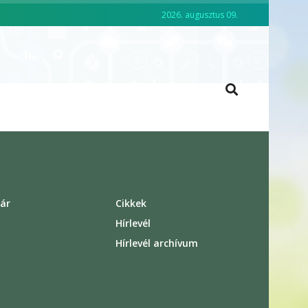
2026. augusztus 09.
CKO ACADEMY
VEZETŐKÉPZÉS
ár
Cikkek
s
Hírlevél
Hírlevél archívum