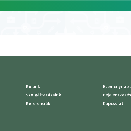
ÓLUNK
SZOLGÁLTATÁSAINK
CIKKEK
ESEMÉNYNAPTÁR
Rólunk
Eseménynapt
Szolgáltatásaink
Bejelentkezé
Referenciák
Kapcsolat