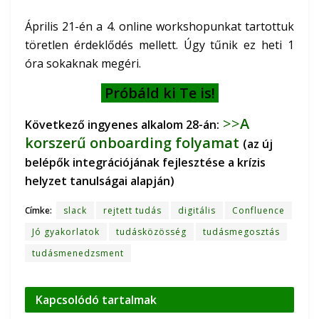
Április 21-én a 4. online workshopunkat tartottuk
töretlen érdeklődés mellett. Úgy tűnik ez heti 1
óra sokaknak megéri.
Próbáld ki Te is!
>>
A
Következő ingyenes alkalom 28-án:
korszerű onboarding folyamat
(az új
belépők integrációjának fejlesztése a krízis
helyzet tanulságai alapján)
Címke:
slack
rejtett tudás
digitális
Confluence
Jó gyakorlatok
tudásközösség
tudásmegosztás
tudásmenedzsment
Kapcsolódó
tartalmak