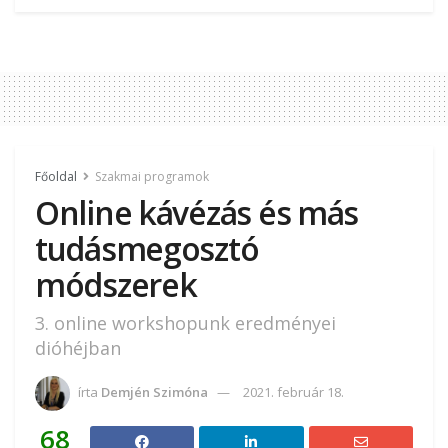
Főoldal
Szakmai programok
Online kávézás és más
tudásmegosztó
módszerek
3. online workshopunk eredményei
dióhéjban
írta
Demjén Szimóna
2021. február 18.
68