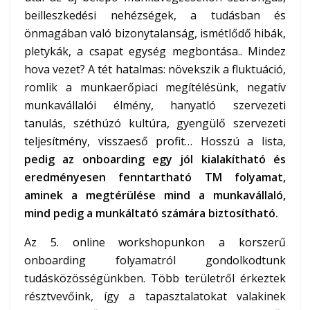
beilleszkedési nehézségek, a tudásban és
önmagában való bizonytalanság, ismétlődő hibák,
pletykák, a csapat egység megbontása.. Mindez
hova vezet? A tét hatalmas: növekszik a fluktuáció,
romlik a munkaerőpiaci megítélésünk, negatív
munkavállalói élmény, hanyatló szervezeti
tanulás, széthúzó kultúra, gyengülő szervezeti
teljesítmény, visszaeső profit… Hosszú a lista,
pedig az onboarding egy jól kialakítható és
eredményesen fenntartható TM folyamat,
aminek a megtérülése mind a munkavállaló,
mind pedig a munkáltató számára biztosítható.
Az 5. online workshopunkon a korszerű
onboarding folyamatról gondolkodtunk
tudásközösségünkben. Több területről érkeztek
résztvevőink, így a tapasztalatokat valakinek