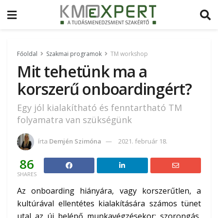
Főoldal
Szakmai programok
TM workshop
Mit tehetünk ma a
korszerű onboardingért?
Egy jól kialakítható és fenntartható TM
folyamatra van szükségünk
írta
Demjén Szimóna
2021. február 18.
86
SHARES
Az onboarding hiányára, vagy korszerűtlen, a
kultúrával ellentétes kialakítására számos tünet
utal az új belépő munkavégzésekor: szorongás,