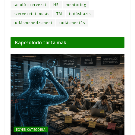
tanuló szervezet
HR
mentoring
szervezeti tanulás
TM
tudásbázis
tudásmenedzsment
tudásmentés
Kapcsolódó
tartalmak
EGYÉB KATEGÓRIA