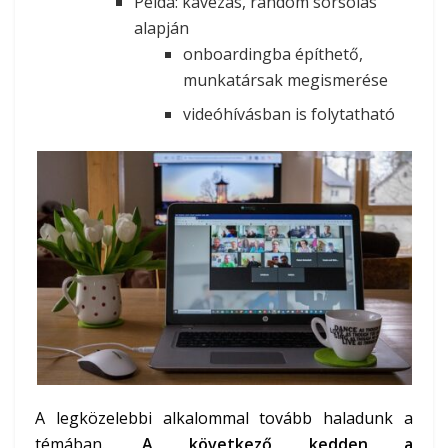
Példa: kávézás, random sorsolás
alapján
onboardingba építhető,
munkatársak megismerése
videóhívásban is folytatható
A legközelebbi alkalommal tovább haladunk a
témában.
A következő kedden a