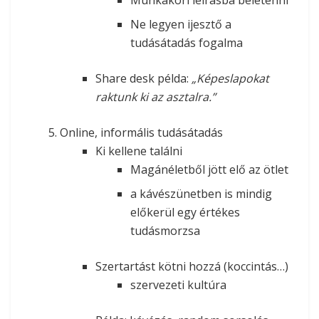
Ne legyen ijesztő a
tudásátadás fogalma
Share desk példa:
„Képeslapokat
raktunk ki az asztalra.”
Online, informális tudásátadás
Ki kellene találni
Magánéletből jött elő az ötlet
a kávészünetben is mindig
előkerül egy értékes
tudásmorzsa
Szertartást kötni hozzá (koccintás…)
szervezeti kultúra