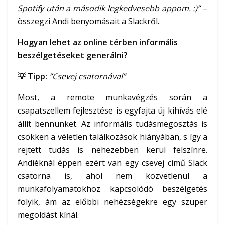
Spotify után a második legkedvesebb appom. :)”
–
összegzi Andi benyomásait a Slackről.
Hogyan lehet az online térben informális
beszélgetéseket generálni?
💡 Tipp:
”Csevej csatornával”
Most, a remote munkavégzés során a
csapatszellem fejlesztése is egyfajta új kihívás elé
állít bennünket. Az informális tudásmegosztás is
csökken a véletlen találkozások hiányában, s így a
rejtett tudás is nehezebben kerül felszínre.
Andiéknál éppen ezért van egy csevej című Slack
csatorna is, ahol nem közvetlenül a
munkafolyamatokhoz kapcsolódó beszélgetés
folyik, ám az előbbi nehézségekre egy szuper
megoldást kínál.