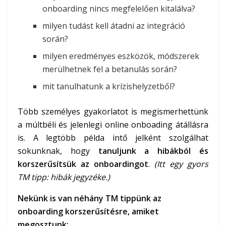
onboarding nincs megfelelően kitalálva?
milyen tudást kell átadni az integráció
során?
milyen eredményes eszközök, módszerek
merülhetnek fel a betanulás során?
mit tanulhatunk a krízishelyzetből?
Több személyes gyakorlatot is megismerhettünk
a múltbéli és jelenlegi online onboading átállásra
is. A legtöbb példa intő jelként szolgálhat
sokunknak, hogy
tanuljunk a hibákból és
korszerűsítsük az onboardingot
.
(Itt egy gyors
TM tipp: hibák jegyzéke.)
Nekünk is van néhány TM tippünk az
onboarding korszerűsítésre, amiket
megosztunk: