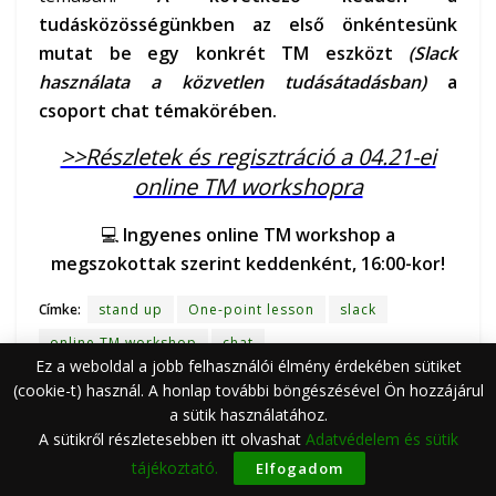
tudásközösségünkben az első önkéntesünk
mutat be egy konkrét TM eszközt
(Slack
használata a közvetlen tudásátadásban)
a
csoport chat témakörében.
>>Részletek és regisztráció a 04.21-ei
online TM workshopra
💻
Ingyenes online TM workshop a
megszokottak szerint keddenként, 16:00-kor!
Címke:
stand up
One-point lesson
slack
online TM workshop
chat
Ez a weboldal a jobb felhasználói élmény érdekében sütiket
informális tudásátadás
szervezeti kultúra
(cookie-t) használ. A honlap további böngészésével Ön hozzájárul
tudásátadás
tudáscsere
tudásmegosztás
a sütik használatához.
A sütikről részletesebben itt olvashat
Adatvédelem és sütik
Videó
tájékoztató.
Elfogadom