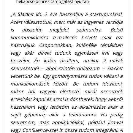
bekapcsolódni és támogatást nyújtani.
„
A
Slack
et kb. 2 éve használjuk a startupunknál.
Azért választottuk, mert már az ingyenes verziója
is abszolút megfelel számunkra. Belső
kommunikációra e-mailezés helyett csak ezt
használjuk. Csoportokban, különféle témákban
vagy akár direkt tudunk egymással írni vagy
beszélni. Én külön örültem, amikor 2 másik
szervezetnél – ahol szintén dolgozom – Slacket
vezettünk be. Egy gombnyomásra tudok váltani a
munkaállomások között. Be tudom időzíteni,
mikor hol vagyok elérhető, miről szeretnék
értesítést kapni és arról is dönthetek, hogy webről
használom vagy letöltöm az alkalmazást akár a
saját gépemre, akár a telefonomra. Ha pedig
szeretném, más applikációkkal, például Jira-val
vagy Confluence-szel is össze tudom integrálni. A