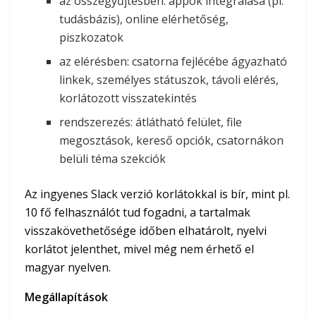
az összegyűjtésben: appok integrálása (pl.
tudásbázis), online elérhetőség,
piszkozatok
az elérésben: csatorna fejlécébe ágyazható
linkek, személyes státuszok, távoli elérés,
korlátozott visszatekintés
rendszerezés: átlátható felület, file
megosztások, kereső opciók, csatornákon
belüli téma szekciók
Az ingyenes Slack verzió korlátokkal is bír, mint pl.
10 fő felhasználót tud fogadni, a tartalmak
visszakövethetősége időben elhatárolt, nyelvi
korlátot jelenthet, mivel még nem érhető el
magyar nyelven.
Megállapítások