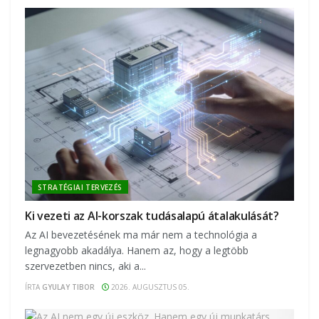
STRATÉGIAI TERVEZÉS
Ki vezeti az AI-korszak tudásalapú átalakulását?
Az AI bevezetésének ma már nem a technológia a
legnagyobb akadálya. Hanem az, hogy a legtöbb
szervezetben nincs, aki a...
ÍRTA
GYULAY TIBOR
2026. AUGUSZTUS 05.