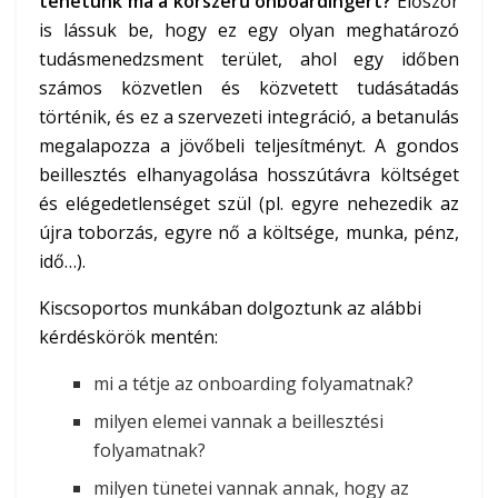
tehetünk ma a korszerű onboardingért?
Először
is lássuk be, hogy ez egy olyan meghatározó
tudásmenedzsment terület, ahol egy időben
számos közvetlen és közvetett tudásátadás
történik, és ez a szervezeti integráció, a betanulás
megalapozza a jövőbeli teljesítményt. A gondos
beillesztés elhanyagolása hosszútávra költséget
és elégedetlenséget szül (pl. egyre nehezedik az
újra toborzás, egyre nő a költsége, munka, pénz,
idő…).
Kiscsoportos munkában dolgoztunk az alábbi
kérdéskörök mentén:
mi a tétje az onboarding folyamatnak?
milyen elemei vannak a beillesztési
folyamatnak?
milyen tünetei vannak annak, hogy az