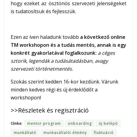
hogy ezeket az ösztönös szervezeti jelenségeket
is tudatosítsuk és fejlesszük.
Ezen az íven haladunk tovább
a következő online
TM workshopon és a tudás mentés, annak is egy
konkrét gyakorlatával foglalkozunk:
a céges
sztorik, legendák a tudásátadásban, avagy
szervezeti történetmentés.
Szokás szerint kedden 16-kor kezdünk. Várunk
minden kedves régi és új érdeklődőt a
workshopon!
>>Részletek és regisztráció
Címke:
mentor program
onboarding
új belépő
munkáltató
munkavállalói élmény
fluktuáció