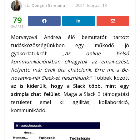
írta
Demjén Szimóna
2021. február 18.
79
SHARES
Morvayová Andrea élő bemutatót tartott
tudásközösségünkben egy működő jó
gyakorlatukról:
„Az online belső
kommunikációnkban elhagytuk az email-ezést,
helyette már évek óta chatelünk. Erre mi, a Be-
novative-nál Slack-et használunk.”
Többek között
az is kiderült, hogy a Slack több, mint egy
s
zimpla chat felület.
Maga a Slack 3 támogatási
területet emel ki: agilitás, kollaboráció,
kommunikáció.