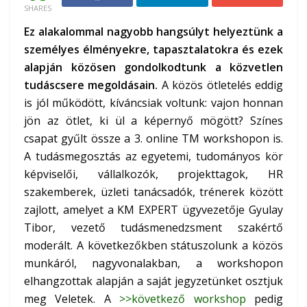
SHARES
Ez alakalommal nagyobb hangsúlyt helyeztünk a
személyes élményekre, tapasztalatokra és ezek
alapján közösen gondolkodtunk a közvetlen
tudáscsere megoldásain.
A közös ötletelés eddig
is jól működött, kíváncsiak voltunk: vajon honnan
jön az ötlet, ki ül a képernyő mögött? Színes
csapat gyűlt össze a 3. online TM workshopon is.
A tudásmegosztás az egyetemi, tudományos kör
képviselői, vállalkozók, projekttagok, HR
szakemberek, üzleti tanácsadók, trénerek között
zajlott, amelyet a KM EXPERT ügyvezetője Gyulay
Tibor, vezető tudásmenedzsment szakértő
moderált. A következőkben státuszolunk a közös
munkáról, nagyvonalakban, a workshopon
elhangzottak alapján a saját jegyzetünket osztjuk
meg Veletek. A
>>következő workshop
pedig