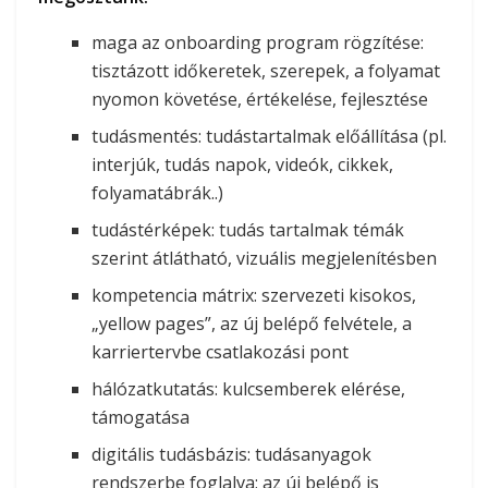
maga az onboarding program rögzítése:
tisztázott időkeretek, szerepek, a folyamat
nyomon követése, értékelése, fejlesztése
tudásmentés: tudástartalmak előállítása (pl.
interjúk, tudás napok, videók, cikkek,
folyamatábrák..)
tudástérképek: tudás tartalmak témák
szerint átlátható, vizuális megjelenítésben
kompetencia mátrix: szervezeti kisokos,
„yellow pages”, az új belépő felvétele, a
karriertervbe csatlakozási pont
hálózatkutatás: kulcsemberek elérése,
támogatása
digitális tudásbázis: tudásanyagok
rendszerbe foglalva; az új belépő is