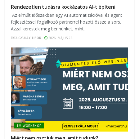
Rendezetlen tudásra kockázatos AI-t építeni
Az elmúlt időszakban egy AI automatizációval és agent
fejlesztéssel foglalkozó partnerrel hozott össze a sors.
Azzal kerestek meg bennünket, mint...
ÍRTA
GYULAY TIBOR
2026. MÁJUS 22.
TM WORKSHOP
Miért nem osztjuk meg, amit tudunk?