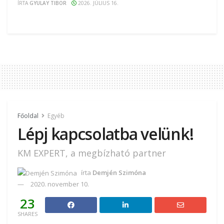
ÍRTA
GYULAY TIBOR
2026. JÚLIUS 16.
Főoldal
Egyéb
Lépj kapcsolatba velünk!
KM EXPERT, a megbízható partner
írta
Demjén Szimóna
2020. november 10.
23
SHARES