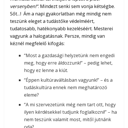
versenyben!”
. Mindezt senki sem vonja kétségbe.
Sőt…! Ám a napi gyakorlatban még mindig nem
teszünk eleget a tudástőke védelméért,
tudatosabb, hatékonyabb kezeléséért. Mesterei
vagyunk a halogatásnak. Persze, mindig van
kéznél megfelelő kifogás:
“Most a gazdasági helyzetünk nem engedi
meg, hogy erre áldozzunk!” – pedig lehet,
hogy ez lenne a kiút.
“Éppen kultúraváltásban vagyunk!” – és a
tudáskultúra ennek nem meghatározó
eleme?
“A mi szervezetünk még nem tart ott, hogy
ilyen kérdésekkel tudjunk foglalkozni!” – ha
nem teszünk valamit most, mitől jutnánk
oda?