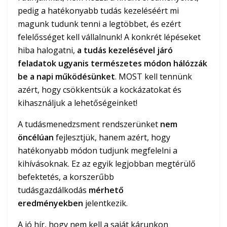
pedig a hatékonyabb tudás kezeléséért mi
magunk tudunk tenni a legtöbbet, és ezért
felelősséget kell vállalnunk! A konkrét lépéseket
hiba halogatni,
a tudás kezelésével járó
feladatok ugyanis természetes módon hálózzák
be a napi működésünket
. MOST kell tennünk
azért, hogy csökkentsük a kockázatokat és
kihasználjuk a lehetőségeinket!
A tudásmenedzsment rendszerünket
nem
öncélúan
fejlesztjük, hanem azért, hogy
hatékonyabb módon tudjunk megfelelni a
kihívásoknak. Ez az egyik legjobban megtérülő
befektetés, a korszerűbb
tudásgazdálkodás
mérhető
eredményekben
jelentkezik.
A jó hír, hogy nem kell a saját kárunkon