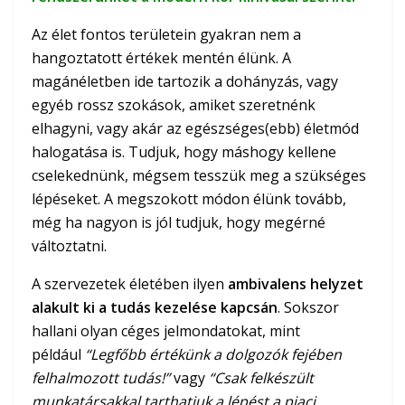
Az élet fontos területein gyakran nem a
hangoztatott értékek mentén élünk. A
magánéletben ide tartozik a dohányzás, vagy
egyéb rossz szokások, amiket szeretnénk
elhagyni, vagy akár az egészséges(ebb) életmód
halogatása is. Tudjuk, hogy máshogy kellene
cselekednünk, mégsem tesszük meg a szükséges
lépéseket. A megszokott módon élünk tovább,
még ha nagyon is jól tudjuk, hogy megérné
változtatni.
A szervezetek életében ilyen
ambivalens helyzet
alakult ki a tudás kezelése kapcsán
. Sokszor
hallani olyan céges jelmondatokat, mint
például
“Legfőbb értékünk a dolgozók fejében
felhalmozott tudás!”
vagy
“Csak felkészült
munkatársakkal tarthatjuk a lépést a piaci