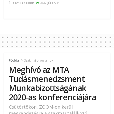
ÍRTA
GYULAY TIBOR
2026. JÚLIUS 16.
Főoldal
Szakmai programok
Meghívó az MTA
Tudásmenedzsment
Munkabizottságának
2020-as konferenciájára
Csütörtökön, ZOOM-on kerül
megrendezésre a szakmai találkozó