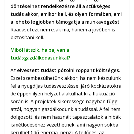
döntéseihez rendelkezésre áll a szükséges
tudás akkor, amikor kell, és olyan formában, ami
a lehető legjobban támogatja a munkavégzést
.
Ráadásul ezt nem csak ma, hanem a jövőben is
biztosítani kell.
Miből látszik, ha baj van a
tudásgazdálkodásunkkal?
Az
elveszett tudást pótolni roppant költséges
.
Ezzel szembesülhetünk akkor, ha nem készülünk
fel a nyugdíjas tudásvesztéssel járó kockázatokra,
de éppen ilyen helyzet alakulhat ki a fluktuáció
során is. A projektek sikeressége nagyban függ
attól, hogyan gazdálkodunk a tudással. A fel nem
dolgozott, és nem használt tapasztalatok a hibák
ismétlődéséhez vezethetnek, ami nagyon sokba
kerülhet (idő energia, pénz). A fejlődés, az