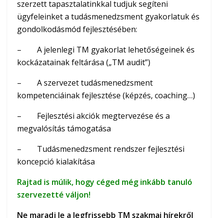
szerzett tapasztalatinkkal tudjuk segíteni
ügyfeleinket a tudásmenedzsment gyakorlatuk és
gondolkodásmód fejlesztésében:
– A jelenlegi TM gyakorlat lehetőségeinek és
kockázatainak feltárása („TM audit”)
– A szervezet tudásmenedzsment
kompetenciáinak fejlesztése (képzés, coaching…)
– Fejlesztési akciók megtervezése és a
megvalósítás támogatása
– Tudásmenedzsment rendszer fejlesztési
koncepció kialakítása
Rajtad is múlik, hogy céged még inkább tanuló
szervezetté váljon!
Ne maradj le a legfrissebb TM szakmai hírekről