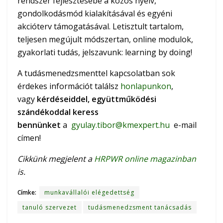
rendszer fejlesztésébe a közös nyelv,
gondolkodásmód kialakításával és egyéni
akcióterv támogatásával. Letisztult tartalom,
teljesen megújult módszertan, online modulok,
gyakorlati tudás, jelszavunk: learning by doing!
A tudásmenedzsmenttel kapcsolatban sok
érdekes információt találsz
honlapunkon
,
vagy
kérdéseiddel, együttműködési
szándékoddal keress
bennünket
a
gyulay.tibor@kmexpert.hu
e-mail
címen!
Cikkünk megjelent a
HRPWR online magazinban
is.
Címke:
munkavállalói elégedettség
tanuló szervezet
tudásmenedzsment tanácsadás