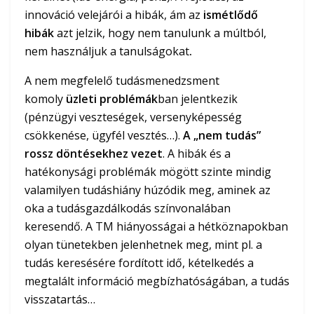
innováció velejárói a hibák, ám az
ismétlődő
hibák
azt jelzik, hogy nem tanulunk a múltból,
nem használjuk a tanulságokat
.
A nem megfelelő tudásmenedzsment
komoly
üzleti problémák
ban jelentkezik
(pénzügyi veszteségek, versenyképesség
csökkenése, ügyfél vesztés…).
A „nem tudás”
rossz döntésekhez vezet
. A hibák és a
hatékonysági problémák mögött szinte mindig
valamilyen tudáshiány húzódik meg, aminek az
oka a tudásgazdálkodás színvonalában
keresendő. A TM hiányosságai a hétköznapokban
olyan tünetekben jelenhetnek meg, mint pl. a
tudás keresésére fordított idő, kételkedés a
megtalált információ megbízhatóságában, a tudás
visszatartás…