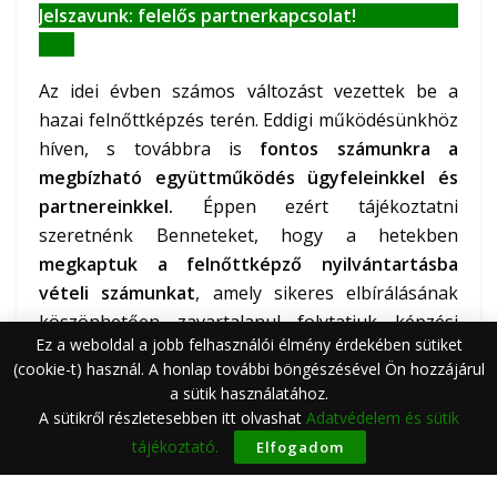
Jelszavunk: felelős partnerkapcsolat!
Az idei évben számos változást vezettek be a
hazai felnőttképzés terén. Eddigi működésünkhöz
híven, s továbbra is
fontos számunkra a
megbízható együttműködés ügyfeleinkkel és
partnereinkkel.
Éppen ezért tájékoztatni
szeretnénk Benneteket, hogy a hetekben
megkaptuk a felnőttképző nyilvántartásba
vételi számunkat
, amely sikeres elbírálásának
köszönhetően zavartalanul folytatjuk képzési
Ez a weboldal a jobb felhasználói élmény érdekében sütiket
programjainkat.
(cookie-t) használ. A honlap további böngészésével Ön hozzájárul
a sütik használatához.
A felnőttképző nyilvántartásba vételi számunk:
A sütikről részletesebben itt olvashat
Adatvédelem és sütik
B/2020/004307
tájékoztató.
Elfogadom
Miről is van szó?