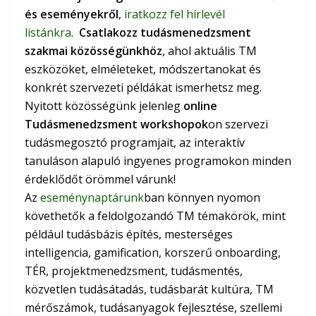
és eseményekről
,
iratkozz fel hírlevél
listánkra
.
Csatlakozz tudásmenedzsment
szakmai közösségünkhöz
, ahol aktuális TM
eszközöket, elméleteket, módszertanokat és
konkrét szervezeti példákat ismerhetsz meg.
Nyitott közösségünk jelenleg
online
Tudásmenedzsment workshopok
on szervezi
tudásmegosztó programjait, az interaktív
tanuláson alapuló ingyenes programokon minden
érdeklődőt örömmel várunk!
Az
eseménynaptárunk
ban könnyen nyomon
követhetők a feldolgozandó TM témakörök, mint
például tudásbázis építés, mesterséges
intelligencia, gamification, korszerű onboarding,
TÉR, projektmenedzsment, tudásmentés,
közvetlen tudásátadás, tudásbarát kultúra, TM
mérőszámok, tudásanyagok fejlesztése, szellemi