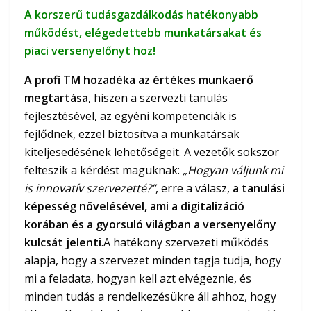
A korszerű tudásgazdálkodás hatékonyabb
működést, elégedettebb munkatársakat és
piaci versenyelőnyt hoz!
A profi TM hozadéka az értékes munkaerő
megtartása
, hiszen a szervezti tanulás
fejlesztésével, az egyéni kompetenciák is
fejlődnek, ezzel biztosítva a munkatársak
kiteljesedésének lehetőségeit. A vezetők sokszor
felteszik a kérdést maguknak:
„Hogyan váljunk mi
is innovatív szervezetté?”
, erre a válasz,
a tanulási
képesség növelésével, ami a digitalizáció
korában és a gyorsuló világban a versenyelőny
kulcsát jelenti
.A hatékony szervezeti működés
alapja, hogy a szervezet minden tagja tudja, hogy
mi a feladata, hogyan kell azt elvégeznie, és
minden tudás a rendelkezésükre áll ahhoz, hogy