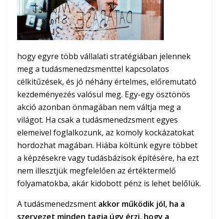
hogy egyre több vállalati stratégiában jelennek
meg a tudásmenedzsmenttel kapcsolatos
célkitűzések, és jó néhány értelmes, előremutató
kezdeményezés valósul meg. Egy-egy ösztönös
akció azonban önmagában nem váltja meg a
világot. Ha csak a tudásmenedzsment egyes
elemeivel foglalkozunk, az komoly kockázatokat
hordozhat magában. Hiába költünk egyre többet
a képzésekre vagy tudásbázisok építésére, ha ezt
nem illesztjük megfelelően az értéktermelő
folyamatokba, akár kidobott pénz is lehet belőlük.
A tudásmenedzsment
akkor működik jól, ha a
szervezet minden tagja úgy érzi, hogy a