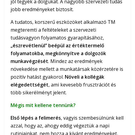
jól tegyék a dolgukat. A nagyobb szervezeti tudás
jobb eredményeket biztosít.
A tudatos, korszerű eszközöket alkalmazó TM
megteremti a feltételeket a szervezeti
tudásvagyon folyamatos gyarapításához,
„észrevétlenül” beépül az értéktermelő
folyamatokba, megkönnyítve a dolgozók
munkavégzését
. Mindez az eredmények
növekedése mellett a munkatársak közérzetére is
pozitív hatást gyakorol.
Növeli a kollégák
elégedettségét
, ami kevesebb frusztrációt és
több sikerélményt jelent.
Mégis mit kellene tennünk?
Első lépés a felimerés
, vagyis szembesülnünk kell
azzal, hogy az, ahogy eddig végeztük a napi
rutinjainkat, nem hozza a kívánt eredményeket,