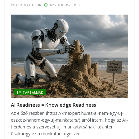
ÍRTA
GYULAY TIBOR
2026. AUGUSZTUS 05.
TM TARTALMAK
AI Readiness = Knowledge Readiness
Az előző részben (https://kmexpert.hu/az-ai-nem-egy-uj-
eszkoz-hanem-egy-uj-munkatars/) arról írtam, hogy az AI-
t érdemes a szervezet új „munkatársának” tekinteni.
Csakhogy ez a munkatárs egészen...