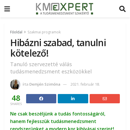
Főoldal
Szakmai programok
Hibázni szabad, tanulni
kötelező!
Tanuló szervezetté válás
tudásmenedzsment eszközökkel
írta
Demjén Szimóna
2021. február 18.
48
SHARES
Ne csak beszéljünk a tudás fontosságáról,
hanem fejlesszük tudásmenedzsment
rendszerünket a modern kor kihívásai szerint!