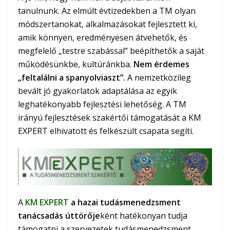
tanulnunk. Az elmúlt évtizedekben a TM olyan
módszertanokat, alkalmazásokat fejlesztett ki,
amik könnyen, eredményesen átvehetők, és
megfelelő „testre szabással” beépíthetők a saját
működésünkbe, kultúránkba.
Nem érdemes
„feltalálni a spanyolviaszt”.
A nemzetközileg
bevált jó gyakorlatok adaptálása az egyik
leghatékonyabb fejlesztési lehetőség. A TM
irányú fejlesztések szakértői támogatását a KM
EXPERT elhivatott és felkészült csapata segíti.
A
KM EXPERT
a hazai tudásmenedzsment
tanácsadás úttörője
ként hatékonyan tudja
támogatni a szervezetek tudásmenedzsment