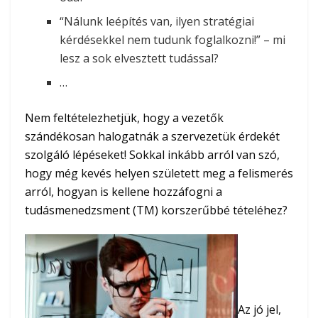
“Nálunk leépítés van, ilyen stratégiai
kérdésekkel nem tudunk foglalkozni!” – mi
lesz a sok elvesztett tudással?
…
Nem feltételezhetjük, hogy a vezetők
szándékosan halogatnák a szervezetük érdekét
szolgáló lépéseket! Sokkal inkább arról van szó,
hogy még kevés helyen született meg a felismerés
arról, hogyan is kellene hozzáfogni a
tudásmenedzsment (TM) korszerűbbé tételéhez?
Az jó jel,