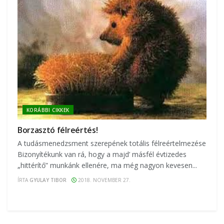
KORÁBBI CIKKEK
Borzasztó félreértés!
A tudásmenedzsment szerepének totális félreértelmezése
Bizonyítékunk van rá, hogy a majd’ másfél évtizedes
„hittérítő” munkánk ellenére, ma még nagyon kevesen...
ÍRTA
GYULAY TIBOR
2018. NOVEMBER 27.