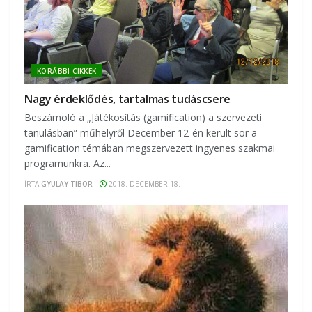
KORÁBBI CIKKEK
Nagy érdeklődés, tartalmas tudáscsere
Beszámoló a „Játékosítás (gamification) a szervezeti
tanulásban” műhelyről December 12-én került sor a
gamification témában megszervezett ingyenes szakmai
programunkra. Az...
ÍRTA
GYULAY TIBOR
2018. DECEMBER 18.