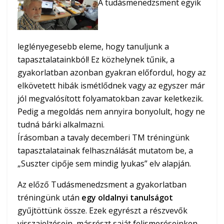
A tudásmenedzsment egyik
leglényegesebb eleme, hogy tanuljunk a
tapasztalatainkból! Ez közhelynek tűnik, a
gyakorlatban azonban gyakran előfordul, hogy az
elkövetett hibák ismétlődnek vagy az egyszer már
jól megvalósított folyamatokban zavar keletkezik.
Pedig a megoldás nem annyira bonyolult, hogy ne
tudná bárki alkalmazni.
Írásomban a tavaly decemberi TM tréningünk
tapasztalatainak felhasználását mutatom be, a
„Suszter cipője sem mindig lyukas” elv alapján.
Az előző Tudásmenedzsment a gyakorlatban
tréningünk után
egy oldalnyi tanulságot
gyűjtöttünk össze. Ezek egyrészt a részvevők
visszajelzésein, másrészt saját felismeréseinken