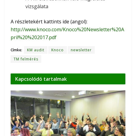
vizsgálata
A részletekért kattints ide (angol):
http://www.knoco.com/Knoco%20Newsletter%20A
pril%20%202017.pdf
Címke:
KM audit
Knoco
newsletter
TM felmérés
Kapcsolódó
tartalmak