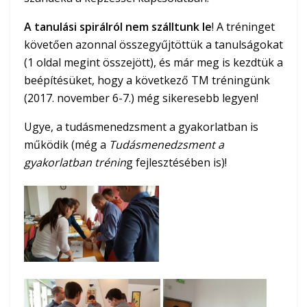
A tanulási spirálról nem szálltunk le
! A tréninget
követően azonnal összegyűjtöttük a tanulságokat
(1 oldal megint összejött), és már meg is kezdtük a
beépítésüket, hogy a következő TM tréningünk
(2017. november 6-7.) még sikeresebb legyen!
Ugye, a tudásmenedzsment a gyakorlatban is
működik (még a
Tudásmenedzsment a
gyakorlatban trénin
g fejlesztésében is)!