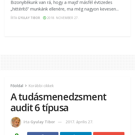
Bizonyítékunk van rá, hogy a majd’ másfél évtizedes
„hittérítő” munkánk ellenére, ma még nagyon kevesen...
ÍRTA
GYULAY TIBOR
2018. NOVEMBER 27.
Főoldal
Korábbi cikkek
A tudásmenedzsment
audit 6 típusa
írta
Gyulay Tibor
2017. április 27.