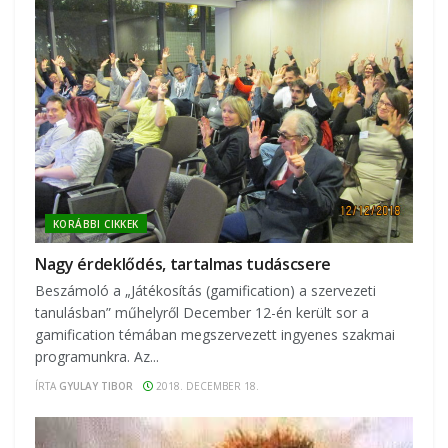
KORÁBBI CIKKEK
Nagy érdeklődés, tartalmas tudáscsere
Beszámoló a „Játékosítás (gamification) a szervezeti
tanulásban” műhelyről December 12-én került sor a
gamification témában megszervezett ingyenes szakmai
programunkra. Az...
ÍRTA
GYULAY TIBOR
2018. DECEMBER 18.