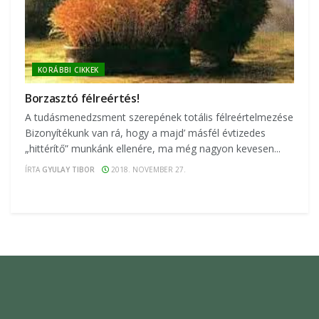
KORÁBBI CIKKEK
Borzasztó félreértés!
A tudásmenedzsment szerepének totális félreértelmezése
Bizonyítékunk van rá, hogy a majd’ másfél évtizedes
„hittérítő” munkánk ellenére, ma még nagyon kevesen...
ÍRTA
GYULAY TIBOR
2018. NOVEMBER 27.