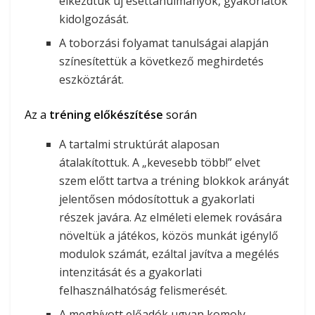
elkezdtük új esettanulmányok, gyakorlatok
kidolgozását.
A toborzási folyamat tanulságai alapján
színesítettük a következő meghirdetés
eszköztárát.
Az a
tréning előkészítése
során
A tartalmi struktúrát alaposan
átalakítottuk. A „kevesebb több!” elvet
szem előtt tartva a tréning blokkok arányát
jelentősen módosítottuk a gyakorlati
részek javára. Az elméleti elemek rovására
növeltük a játékos, közös munkát igénylő
modulok számát, ezáltal javítva a megélés
intenzitását és a gyakorlati
felhasználhatóság felismerését.
A meghívott előadók ugyan komoly