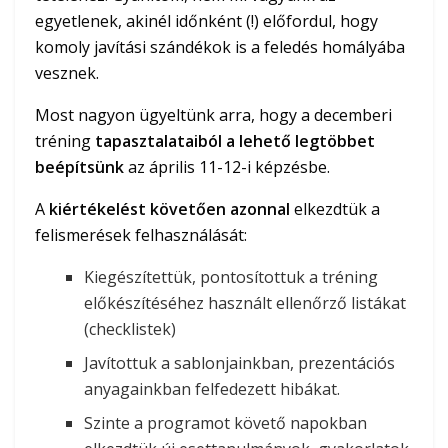
egyetlenek, akinél időnként (!) előfordul, hogy
komoly javítási szándékok is a feledés homályába
vesznek.
Most nagyon ügyeltünk arra, hogy a decemberi
tréning
tapasztalataiból a lehető legtöbbet
beépítsünk
az április 11-12-i képzésbe.
A
kiértékelést követően azonnal
elkezdtük a
felismerések felhasználását:
Kiegészítettük, pontosítottuk a tréning
előkészítéséhez használt ellenőrző listákat
(checklistek)
Javítottuk a sablonjainkban, prezentációs
anyagainkban felfedezett hibákat.
Szinte a programot követő napokban