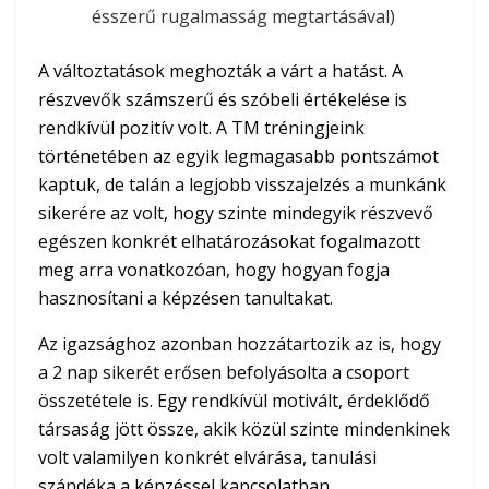
ésszerű rugalmasság megtartásával)
A változtatások meghozták a várt a hatást. A
részvevők számszerű és szóbeli értékelése is
rendkívül pozitív volt. A TM tréningjeink
történetében az egyik legmagasabb pontszámot
kaptuk, de talán a legjobb visszajelzés a munkánk
sikerére az volt, hogy szinte mindegyik részvevő
egészen konkrét elhatározásokat fogalmazott
meg arra vonatkozóan, hogy hogyan fogja
hasznosítani a képzésen tanultakat.
Az igazsághoz azonban hozzátartozik az is, hogy
a 2 nap sikerét erősen befolyásolta a csoport
összetétele is. Egy rendkívül motivált, érdeklődő
társaság jött össze, akik közül szinte mindenkinek
volt valamilyen konkrét elvárása, tanulási
szándéka a képzéssel kapcsolatban.