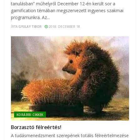
tanulásban” műhelyről December 12-én került sor a
gamification témában megszervezett ingyenes szakmai
programunkra. Az...
ÍRTA
GYULAY TIBOR
2018. DECEMBER 18.
KORÁBBI CIKKEK
Borzasztó félreértés!
A tudásmenedzsment szerepének totális félreértelmezése