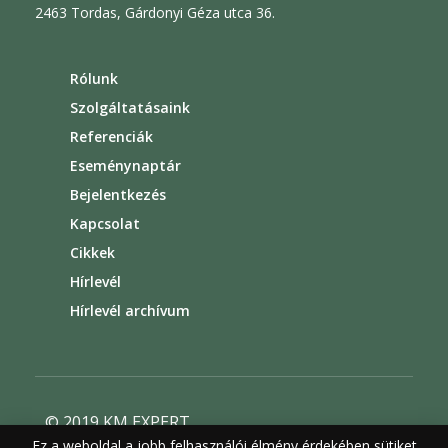
2463 Tordas, Gárdonyi Géza utca 36.
Rólunk
Szolgáltatásaink
Referenciák
Eseménynaptár
Bejelentkezés
Kapcsolat
Cikkek
Hírlevél
Hírlevél archívum
© 2019 KM EXPERT
Ez a weboldal a jobb felhasználói élmény érdekében sütiket