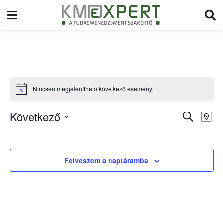
Nincsen megjeleníthető következő esemény.
Esemé
Következő
Es
Keresett
Map
kifejezés
Vie
Select
Searc
date.
Nav
and
Felveszem a naptáramba
Views
Naviga