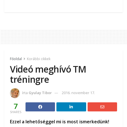
Főoldal
Korábbi cikkek
Videó meghívó TM
tréningre
írta
Gyulay Tibor
2016. november 17.
7
SHARES
Ezzel a lehetőséggel mi is most ismerkedünk!