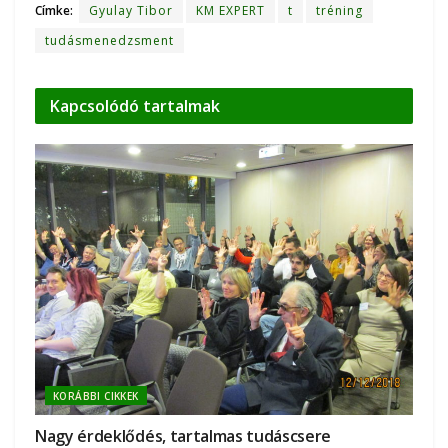
Címke:
Gyulay Tibor
KM EXPERT
t
tréning
tudásmenedzsment
Kapcsolódó
tartalmak
KORÁBBI CIKKEK
Nagy érdeklődés, tartalmas tudáscsere