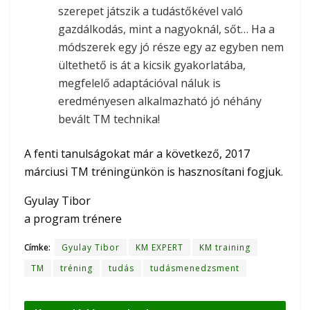
szerepet játszik a tudástőkével való
gazdálkodás, mint a nagyoknál, sőt… Ha a
módszerek egy jó része egy az egyben nem
ültethető is át a kicsik gyakorlatába,
megfelelő adaptációval náluk is
eredményesen alkalmazható jó néhány
bevált TM technika!
A fenti tanulságokat már a következő, 2017
márciusi TM tréningünkön is hasznosítani fogjuk.
Gyulay Tibor
a program trénere
Címke:
Gyulay Tibor
KM EXPERT
KM training
TM
tréning
tudás
tudásmenedzsment