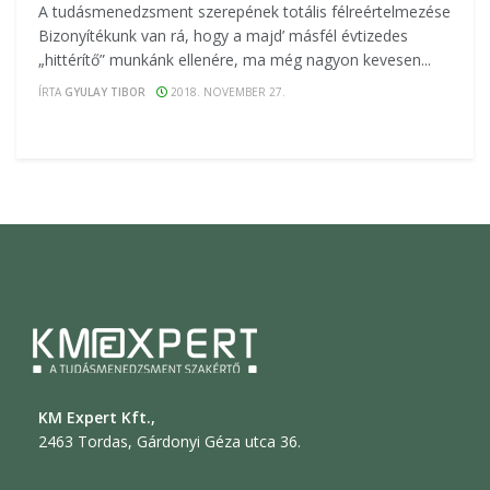
A tudásmenedzsment szerepének totális félreértelmezése
Bizonyítékunk van rá, hogy a majd’ másfél évtizedes
„hittérítő” munkánk ellenére, ma még nagyon kevesen...
ÍRTA
GYULAY TIBOR
2018. NOVEMBER 27.
KM Expert Kft.,
2463 Tordas, Gárdonyi Géza utca 36.