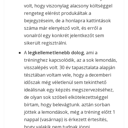
volt, hogy viszonylag alacsony költséggel
rengeteg elérést produkáltak a
bejegyzéseim, de a honlapra kattintások
száma már elenyésző volt, és erről a
vonalról egy konkrét jelentkezőt sem
sikerült regisztrálni.
A
legkellemetlenebb dolog
, ami a
tréninghez kapcsolódik, az a sok lemondás,
visszalépés volt. 30 év tapasztalata alapján
tésztában voltam vele, hogy a decemberi
időszak még véletlenül sem tekinthető
ideálisnak egy képzés megszervezéséhez,
de olyan sok szóbeli elkötelezettséggel
bírtam, hogy belevágtunk. aztán sorban
jöttek a lemondások, még a tréning előtt 1
nappal (vasárnap) is érkezett értesítés,
hogy valakik nem tudnak jönni.