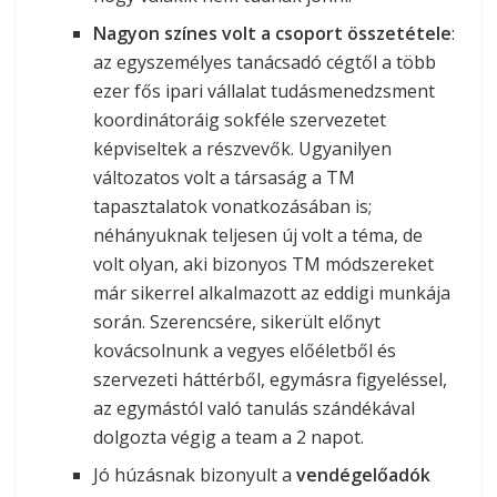
Nagyon színes volt a csoport összetétele
:
az egyszemélyes tanácsadó cégtől a több
ezer fős ipari vállalat tudásmenedzsment
koordinátoráig sokféle szervezetet
képviseltek a részvevők. Ugyanilyen
változatos volt a társaság a TM
tapasztalatok vonatkozásában is;
néhányuknak teljesen új volt a téma, de
volt olyan, aki bizonyos TM módszereket
már sikerrel alkalmazott az eddigi munkája
során. Szerencsére, sikerült előnyt
kovácsolnunk a vegyes előéletből és
szervezeti háttérből, egymásra figyeléssel,
az egymástól való tanulás szándékával
dolgozta végig a team a 2 napot.
Jó húzásnak bizonyult a
vendégelőadók