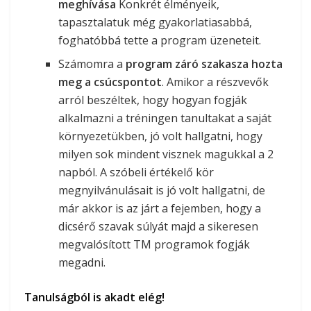
meghívása
Konkrét élményeik,
tapasztalatuk még gyakorlatiasabbá,
foghatóbbá tette a program üzeneteit.
Számomra a
program záró szakasza hozta
meg a csúcspontot
. Amikor a részvevők
arról beszéltek, hogy hogyan fogják
alkalmazni a tréningen tanultakat a saját
környezetükben, jó volt hallgatni, hogy
milyen sok mindent visznek magukkal a 2
napból. A szóbeli értékelő kör
megnyilvánulásait is jó volt hallgatni, de
már akkor is az járt a fejemben, hogy a
dicsérő szavak súlyát majd a sikeresen
megvalósított TM programok fogják
megadni.
Tanulságból is akadt elég!