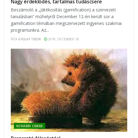
Nagy érdeklődés, tartalmas tudáscsere
Beszámoló a „Játékosítás (gamification) a szervezeti
tanulásban” műhelyről December 12-én került sor a
gamification témában megszervezett ingyenes szakmai
programunkra. Az...
ÍRTA
GYULAY TIBOR
2018. DECEMBER 18.
KORÁBBI CIKKEK