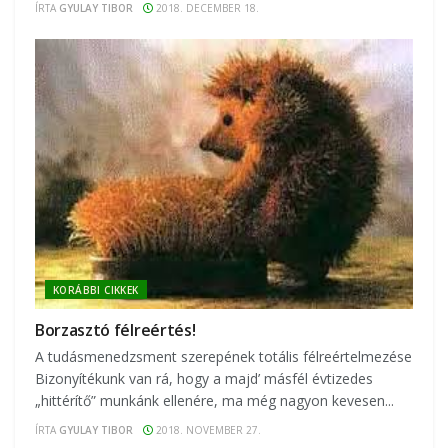
ÍRTA
GYULAY TIBOR
2018. DECEMBER 18.
KORÁBBI CIKKEK
Borzasztó félreértés!
A tudásmenedzsment szerepének totális félreértelmezése
Bizonyítékunk van rá, hogy a majd’ másfél évtizedes
„hittérítő” munkánk ellenére, ma még nagyon kevesen...
ÍRTA
GYULAY TIBOR
2018. NOVEMBER 27.