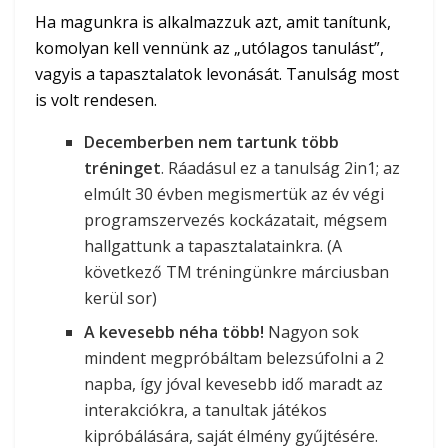
Ha magunkra is alkalmazzuk azt, amit tanítunk,
komolyan kell vennünk az „utólagos tanulást”,
vagyis a tapasztalatok levonását. Tanulság most
is volt rendesen.
Decemberben nem tartunk több
tréninget
. Ráadásul ez a tanulság 2in1; az
elmúlt 30 évben megismertük az év végi
programszervezés kockázatait, mégsem
hallgattunk a tapasztalatainkra. (A
következő TM tréningünkre márciusban
kerül sor)
A kevesebb néha több!
Nagyon sok
mindent megpróbáltam belezsúfolni a 2
napba, így jóval kevesebb idő maradt az
interakciókra, a tanultak játékos
kipróbálására, saját élmény gyűjtésére.