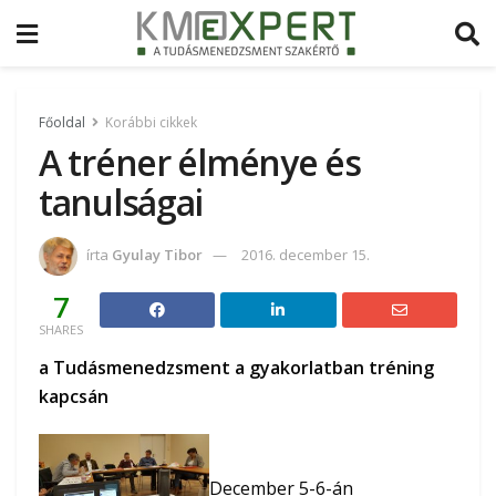
Főoldal
Korábbi cikkek
A tréner élménye és
tanulságai
írta
Gyulay Tibor
2016. december 15.
7
SHARES
a Tudásmenedzsment a gyakorlatban tréning
kapcsán
December 5-6-án