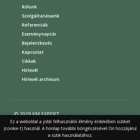
Rólunk
Szolgáltatásaink
Referenciák
Eseménynaptár
Bejelentkezés
Kapcsolat
Cikkek
Hírlevél
Hírlevél archívum
© 2019 KM EXPERT
Ez a weboldal a jobb felhasználói élmény érdekében sütiket
Általános szerződési feltételek
(cookie-t) használ. A honlap további böngészésével Ön hozzájárul
Felhasználási feltételek
Adatvédelem
a sütik használatához.