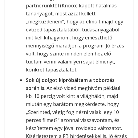
partnerünktől (Knoco) kapott hatalmas
tananyagot, most azzal kellett
„megküzdenem”, hogy az elmúlt majd’ egy
évtized tapasztalatából, tudásanyagából
mit kell kihagynom, hogy emészthető
mennyiségű maradjon a program. Jó érzés
volt, hogy szinte minden elemhez elő
tudtam venni valamilyen saját élményt,
konkrét tapasztalatot.
Sok új dolgot kipróbáltam a toborzás
során is
. Az első videó meghívóm például
kb. 10 percig volt kint a világhálón, majd
miután egy barátom megkérdezte, hogy
„Szerinted, végig fog nézni valaki egy 10
perces filmet?” azonnal visszavontam, és
készítettem egy jóval rövidebb változatot.
Kísérleteztem a FB hirdetésekkel is. Jó érzés