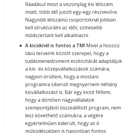
Ráadásul most a viszonylag kis létszám
miatt, több idő jutott egy-egy részvevőre.
Nagyobb létszámú csoportoknál jobban
kell strukturálni az időt, színesebb
módszertant kell alkalmazni.
A kicsiknél is fontos a TM!
Mivel a hosszú
távú terveink között szerepel, hogy a
tudásmenedzsment eszköztárát adaptáljuk
a kis- és középvállalkozások számára,
nagyon örültem, hogy a mostani
programra sikerült megnyernem néhány
kisvállalkozást is. Bár egy kicsit féltem,
hogy a döntően nagyvállalatok
szempontjából összeállított program, nem
lesz követhető számukra, a végére
egyértelműen kiderült, hogy az ő
működésükben is hasonlóan fontos