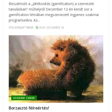
Beszámoló a „Játékosítás (gamification) a szervezeti
tanulásban” műhelyről December 12-én került sor a
gamification témában megszervezett ingyenes szakmai
programunkra. Az...
ÍRTA
GYULAY TIBOR
2018. DECEMBER 18.
KORÁBBI CIKKEK
Borzasztó félreértés!