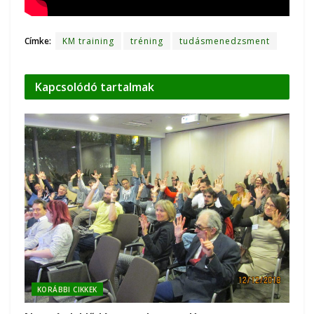
Címke:
KM training
tréning
tudásmenedzsment
Kapcsolódó
tartalmak
KORÁBBI CIKKEK