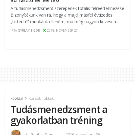
Borzasztó félreértés!
A tudásmenedzsment szerepének totális félreértelmezése
Bizonyítékunk van rá, hogy a majd’ másfél évtizedes
„hittérítő” munkánk ellenére, ma még nagyon kevesen...
ÍRTA
GYULAY TIBOR
2018. NOVEMBER 27.
Főoldal
Korábbi cikkek
Tudásmenedzsment a
gyakorlatban tréning
írta
Gyulay Tibor
2016. november 06.