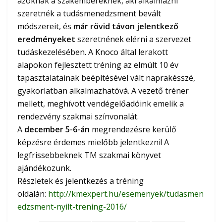
azoknak a szakembereknek, aki alkalmazni
szeretnék a tudásmenedzsment bevált
módszereit, és
már rövid távon jelentkező
eredményeket
szeretnének elérni a szervezet
tudáskezelésében. A Knoco által lerakott
alapokon fejlesztett tréning az elmúlt 10 év
tapasztalatainak beépítésével vált naprakésszé,
gyakorlatban alkalmazhatóvá. A vezető tréner
mellett, meghívott vendégelőadóink emelik a
rendezvény szakmai színvonalát.
A
december 5-6-án
megrendezésre kerülő
képzésre érdemes mielőbb jelentkezni! A
legfrissebbeknek TM szakmai könyvet
ajándékozunk.
Részletek és jelentkezés a tréning
oldalán:
http://kmexpert.hu/esemenyek/tudasmen
edzsment-nyilt-trening-2016/